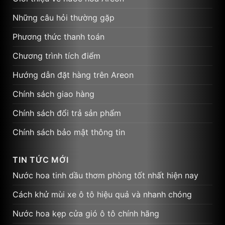
Những câu hỏi thường gặp
Phương thức thanh toán
Chương trình tích điểm
Hướng dẫn đặt hàng trên Areon
Chính sách giao hàng
Chính sách đổi trả sản phẩm
Chính sách bảo mật thông tin
TIN TỨC MỚI
Nước hoa tinh dầu thơm phòng tốt nhất hiện nay
Cách khử mùi xe ô tô hiệu quả và nhanh chóng
Nước hoa kẹp cửa gió ô tô chính hãng