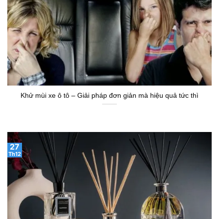
Khử mùi xe ô tô – Giải pháp đơn giản mà hiệu quả tức thì
27
Th12