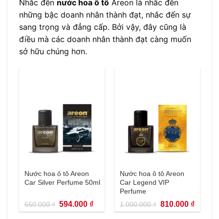
Nhắc đến
nước hoa ô tô
Areon là nhắc đến
những bậc doanh nhân thành đạt, nhắc đến sự
sang trọng và đẳng cấp. Bởi vậy, đây cũng là
điều mà các doanh nhân thành đạt càng muốn
sở hữu chúng hơn.
Nước hoa ô tô Areon
Nước hoa ô tô Areon
Car Silver Perfume 50ml
Car Legend VIP
Perfume
Giá
Giá
Giá
Giá
594.000
₫
810.000
₫
650.000
₫
1.000.000
₫
gốc
hiện
gốc
hiện
là:
tại
là:
tại