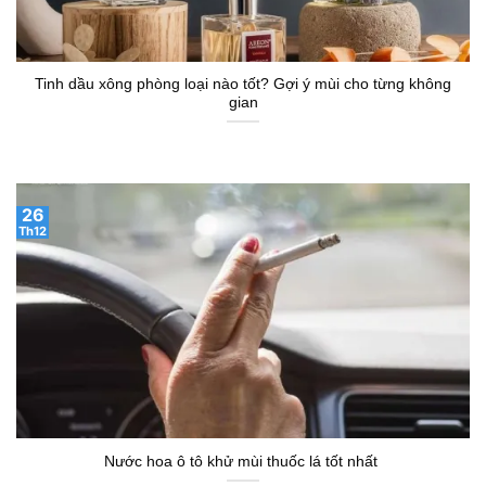
Tinh dầu xông phòng loại nào tốt? Gợi ý mùi cho từng không
gian
26
Th12
Nước hoa ô tô khử mùi thuốc lá tốt nhất