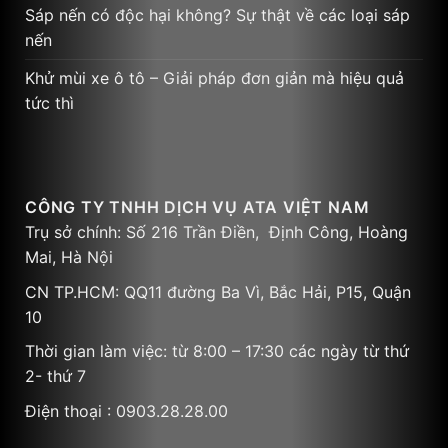
Sáp nến có độc hại không? Sự thật về các loại sáp
nến
Khử mùi xe ô tô – Giải pháp đơn giản mà hiệu quả
tức thì
CÔNG TY TNHH DỊCH VỤ ATA VIỆT NAM
Trụ sở chính: Số 216 Trần Điền, Định Công, Hoàng
Mai, Hà Nội
CN TP.HCM: QQ11 đường Ba Vì, Bắc Hải, P15, Quận
10
Thời gian làm việc: từ 8:00 – 17:30 các ngày từ thứ
2- thứ 7
Điện thoại : 0903.28.28.00