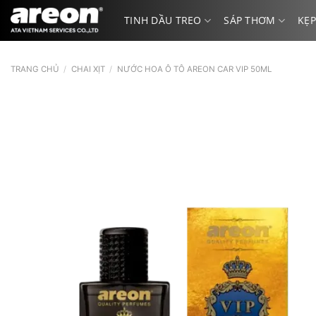
Bỏ
TINH DẦU TREO
SÁP THƠM
KẸP
qua
nội
dung
TRANG CHỦ
/
CHAI XỊT
/
NƯỚC HOA Ô TÔ AREON CAR VIP 50ML