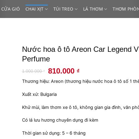
 CỬA GIÓ
CHAI XỊT
TÚI TREO
LÁ THƠM
THƠM PHÒ
Nước hoa ô tô Areon Car Legend V
Perfume
Giá
Giá
810.000
₫
1.000.000
₫
gốc
hiện
Thương hiệu: Areon (thương hiệu nước hoa ô tô số 1 thế
là:
tại
1.000.000 ₫.
là:
Xuất xứ: Bulgaria
810.000 ₫.
Khử mùi, làm thơm xe ô tô, không gian gia đình, văn ph
Có lá lưu hương chuyên dụng đi kèm
Thời gian sử dụng: 5 – 6 tháng