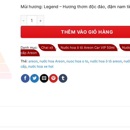
Mùi hương: Legend – Hương thơm độc đáo, đậm nam tí
Nước hoa ô tô Areon Car Legend VIP Perfume số lượng
THÊM VÀO GIỎ HÀNG
Danh mục:
Chai xịt
,
Nước hoa ô tô Areon Car VIP 50ml
,
Nước
cấp Areon
Thẻ:
areon
,
nước hoa Areon
,
nuoc hoa o to
,
nước hoa ô tô areon
,
nướ
cấp
,
nước hoa xe hơi