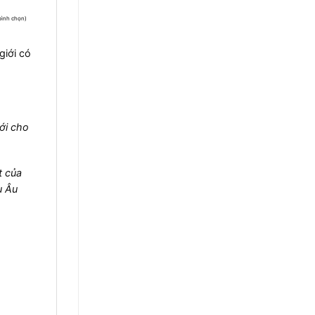
bình chọn)
giới có
ới cho
t của
u Âu