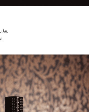
u Âu.
i.