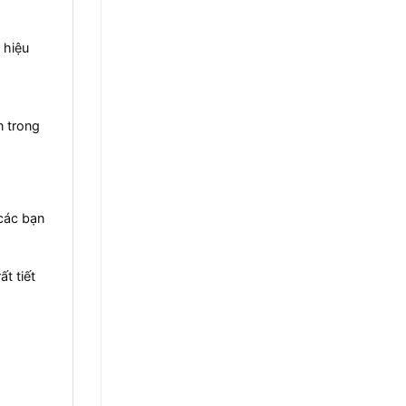
 hiệu
n trong
các bạn
t tiết