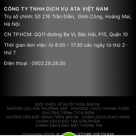
CÔNG TY TNHH DỊCH VỤ ATA VIỆT NAM
Trụ sở chính: Số 216 Trần Điền, Định Công, Hoàng Mai,
Hà Nội
CN TP.HCM: QQ11 đường Ba Vì, Bắc Hải, P15, Quận 10
Thời gian làm việc: từ 8:00 – 17:30 các ngày từ thứ 2-
thứ 7
Điện thoại : 0903.28.28.00
GIỚI THIỆU VỀ NƯỚC HOA AREON
NHỮNG CÂU HỎI THƯỜNG GẶP
PHƯƠNG THỨC THANH TOÁN
CHƯƠNG TRÌNH TÍCH ĐIỂM
HƯỚNG DẪN ĐẶT HÀNG TRÊN AREON
CHÍNH SÁCH GIAO HÀNG
CHÍNH SÁCH ĐỔI TRẢ SẢN PHẨM
CHÍNH SÁCH BẢO MẬT THÔNG TIN
Copyright 2026 ©
AREON STORE VIETNAM