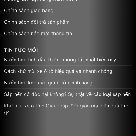
Chính sách giao hàng
Chính sách đổi trả sản phẩm
Chính sách bảo mật thông tin
TIN TỨC MỚI
Nước hoa tinh dầu thơm phòng tốt nhất hiện nay
Cách khử mùi xe ô tô hiệu quả và nhanh chóng
Nước hoa kẹp cửa gió ô tô chính hãng
Sáp nến có độc hại không? Sự thật về các loại sáp nến
Khử mùi xe ô tô – Giải pháp đơn giản mà hiệu quả tức
thì