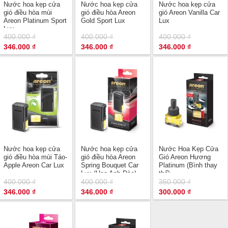
Nước hoa kẹp cửa
Nước hoa kẹp cửa
Nước hoa kẹp cửa
gió điều hòa mùi
gió điều hòa Areon
gió Areon Vanilla Car
Areon Platinum Sport
Gold Sport Lux
Lux
Lux
400.000
₫
400.000
₫
400.000
₫
Giá
Giá
Giá
Giá
Giá
Giá
346.000
₫
346.000
₫
346.000
₫
gốc
hiện
gốc
hiện
gốc
hiện
là:
tại
là:
tại
là:
tại
400.000 ₫.
là:
400.000 ₫.
là:
400.000 ₫.
là:
346.000 ₫.
346.000 ₫.
346.000 ₫.
Nước hoa kẹp cửa
Nước hoa kẹp cửa
Nước Hoa Kẹp Cửa
gió điều hòa mùi Táo-
gió điều hòa Areon
Gió Areon Hương
Apple Areon Car Lux
Spring Bouquet Car
Platinum (Bình thay
Lux (Hoa Anh Đào)
thế)
400.000
₫
400.000
₫
350.000
₫
Giá
Giá
Giá
Giá
Giá
Giá
346.000
₫
346.000
₫
300.000
₫
gốc
hiện
gốc
hiện
gốc
hiện
là:
tại
là:
tại
là:
tại
400.000 ₫.
là:
400.000 ₫.
là:
350.000 ₫.
là:
346.000 ₫.
346.000 ₫.
300.000 ₫.