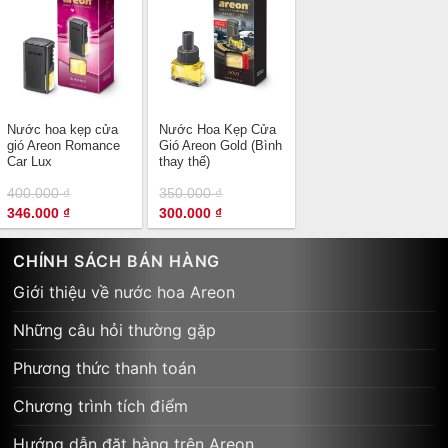
Nước hoa kẹp cửa
Nước Hoa Kẹp Cửa
gió Areon Romance
Gió Areon Gold (Bình
Car Lux
thay thế)
400.000
₫
350.000
₫
Giá
Giá
Giá
Giá
346.000
₫
300.000
₫
gốc
hiện
gốc
hiện
là:
tại
là:
tại
400.000 ₫.
là:
350.000 ₫.
là:
CHÍNH SÁCH BÁN HÀNG
346.000 ₫.
300.000 ₫.
Giới thiệu về nước hoa Areon
Những câu hỏi thường gặp
Phương thức thanh toán
Chương trình tích điểm
Hướng dẫn đặt hàng trên Areon