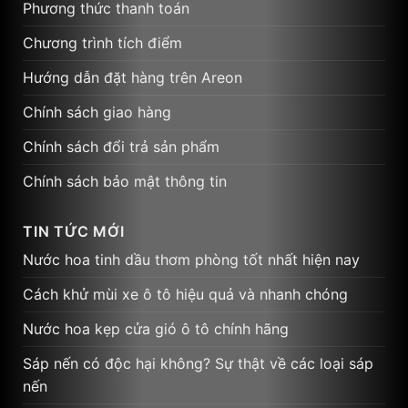
Phương thức thanh toán
Chương trình tích điểm
Hướng dẫn đặt hàng trên Areon
Chính sách giao hàng
Chính sách đổi trả sản phẩm
Chính sách bảo mật thông tin
TIN TỨC MỚI
Nước hoa tinh dầu thơm phòng tốt nhất hiện nay
Cách khử mùi xe ô tô hiệu quả và nhanh chóng
Nước hoa kẹp cửa gió ô tô chính hãng
Sáp nến có độc hại không? Sự thật về các loại sáp
nến