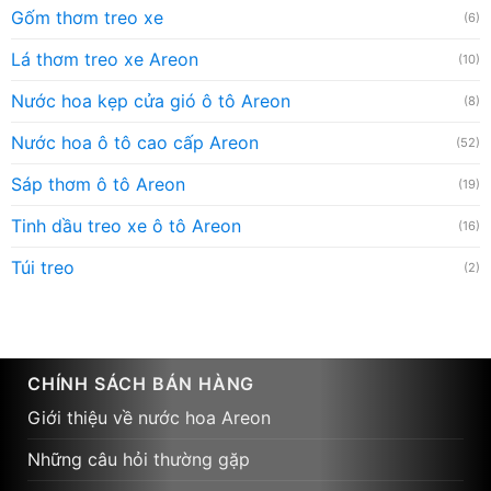
Gốm thơm treo xe
(6)
Lá thơm treo xe Areon
(10)
Nước hoa kẹp cửa gió ô tô Areon
(8)
Nước hoa ô tô cao cấp Areon
(52)
Sáp thơm ô tô Areon
(19)
Tinh dầu treo xe ô tô Areon
(16)
Túi treo
(2)
CHÍNH SÁCH BÁN HÀNG
Giới thiệu về nước hoa Areon
Những câu hỏi thường gặp