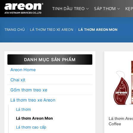
Bỏ
TINH DẦU TREO
SÁP THƠM
KẸP
qua
nội
dung
TRANG CHỦ
/
LÁ THƠM TREO XE AREON
/
LÁ THƠM AREON MON
DANH MỤC SẢN PHẨM
Areon Home
Chai xịt
Gốm thơm treo xe
Lá thơm treo xe Areon
+
Lá thơm
Lá thơm Areon Mon
Lá thơm Are
Coffee
Lá thơm cao cấp