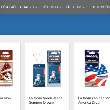
 CỬA GIÓ
CHAI XỊT
TÚI TREO
LÁ THƠM
THƠM PHÒ
+
+
on Mon
Lá thơm Areon Jeans
Lá thơm cao cấp M
Summer Dream
America Dream