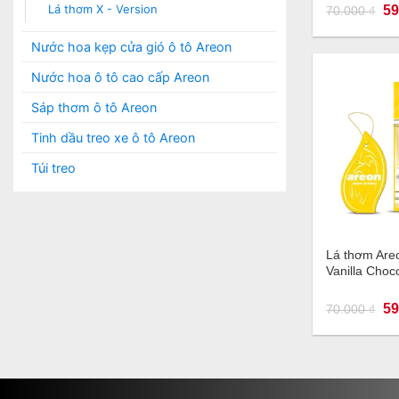
Gi
Lá thơm X - Version
59
70.000
₫
gố
là:
70
Nước hoa kẹp cửa gió ô tô Areon
Nước hoa ô tô cao cấp Areon
Sáp thơm ô tô Areon
Tinh dầu treo xe ô tô Areon
Túi treo
+
Lá thơm Are
Vanilla Choc
Gi
59
70.000
₫
gố
là:
70