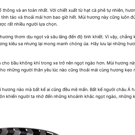
 thông và an toàn nhất. Với chiết xuất từ hạt cà phê tự nhiên, hươ
tỉnh táo và thoải mái hơn bao giờ hết. Mùi hương này cũng luôn đ
ợc rất nhiều người lựa chọn.
ó hương thơm dịu ngọt và sâu lắng đến độ tinh khiết. Vì vậy, chẳng 
hương kiêu sa nhưng lại mong manh chóng úa. Hãy lưu lại những h
n cho bầu không khí trong xe trở nên ngọt ngào hơn. Mùi hương nà
n cho những người thân yêu lúc nào cũng thoải mái cùng hương kẹo 
i hương nào mà bất kể ai cũng đều mê mẩn. Bất kể người châu Á 
 luôn khiến người ta nhớ đến những khoảnh khắc ngọt ngào, những k