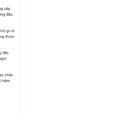
ng sáp
ứng đầu
khó gì có
ương thơm
y đặc
ngọt
hay châu
ỉ niệm