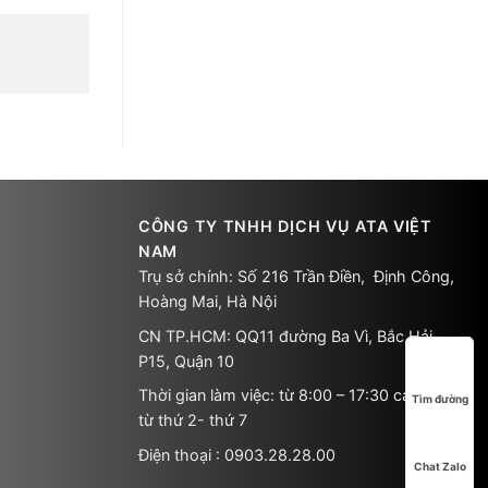
CÔNG TY TNHH DỊCH VỤ ATA VIỆT
NAM
Trụ sở chính: Số 216 Trần Điền, Định Công,
Hoàng Mai, Hà Nội
CN TP.HCM: QQ11 đường Ba Vì, Bắc Hải,
P15, Quận 10
Thời gian làm việc: từ 8:00 – 17:30 các ngày
Tìm đường
từ thứ 2- thứ 7
Điện thoại : 0903.28.28.00
Chat Zalo