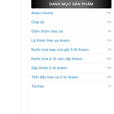
DANH MỤC SẢN PHẨM
Areon Home
(52)
Chai xịt
(13)
Gốm thơm treo xe
(6)
Lá thơm treo xe Areon
(10)
Nước hoa kẹp cửa gió ô tô Areon
(8)
Nước hoa ô tô cao cấp Areon
(52)
Sáp thơm ô tô Areon
(19)
Tinh dầu treo xe ô tô Areon
(16)
Túi treo
(2)