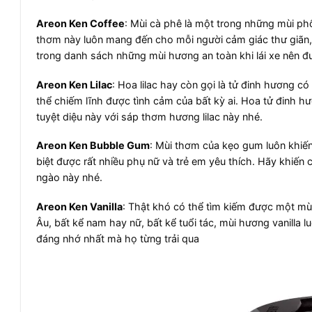
Areon Ken Coffee
: Mùi cà phê là một trong những mùi phổ
thơm này luôn mang đến cho mỗi người cảm giác thư giãn, 
trong danh sách những mùi hương an toàn khi lái xe nên đư
Areon Ken Lilac
: Hoa lilac hay còn gọi là tử đinh hương c
thể chiếm lĩnh được tình cảm của bất kỳ ai. Hoa tử đinh 
tuyệt diệu này với sáp thơm hương lilac này nhé.
Areon Ken Bubble Gum
: Mùi thơm của kẹo gum luôn khiế
biệt được rất nhiều phụ nữ và trẻ em yêu thích. Hãy khiế
ngào này nhé.
Areon Ken Vanilla
: Thật khó có thể tìm kiếm được một mù
Âu, bất kể nam hay nữ, bất kể tuổi tác, mùi hương vanilla
đáng nhớ nhất mà họ từng trải qua