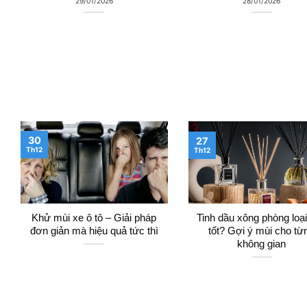
29/01/2026
28/01/2026
30
27
Th12
Th12
Khử mùi xe ô tô – Giải pháp
Tinh dầu xông phòng loạ
đơn giản mà hiệu quả tức thì
tốt? Gợi ý mùi cho từ
không gian