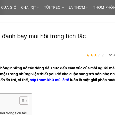
 CỬA GIÓ
CHAI XỊT
TÚI TREO
LÁ THƠM
THƠM PHÒ
đánh bay mùi hôi trong tích tắc
3/5 - 
 Không những nó tác động tiêu cực đến cảm xúc của mỗi người mà
à một trong những việc thiết yếu để cho cuộc sống trở nên nhẹ n
ẩn ẩn trú, vì thế,
sáp thơm khử mùi ô tô
luôn là một giải pháp hoà
ôi trong tích tắc