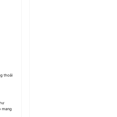
g thoải
như
áo mang