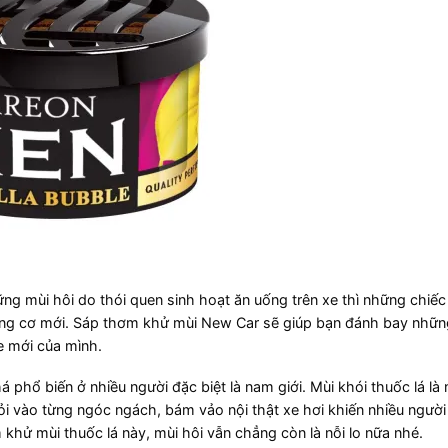
ng mùi hôi do thói quen sinh hoạt ăn uống trên xe thì những chiếc
động cơ mới. Sáp thơm khử mùi New Car sẽ giúp bạn đánh bay nhữn
e mới của mình.
á phổ biến ở nhiều người đặc biệt là nam giới. Mùi khói thuốc lá là
lỏi vào từng ngóc ngách, bám vảo nội thật xe hơi khiến nhiều ngườ
hử mùi thuốc lá này, mùi hôi vẫn chẳng còn là nỗi lo nữa nhé.