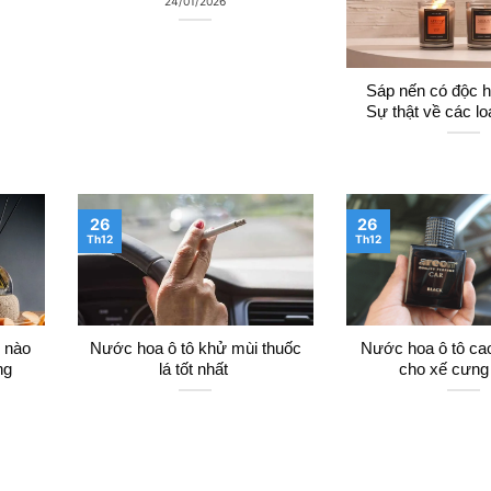
24/01/2026
Sáp nến có độc h
Sự thật về các lo
26
26
Th12
Th12
i nào
Nước hoa ô tô khử mùi thuốc
Nước hoa ô tô ca
ng
lá tốt nhất
cho xế cưng