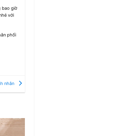
 bao giờ
nhé với
hân phối
nh nhân