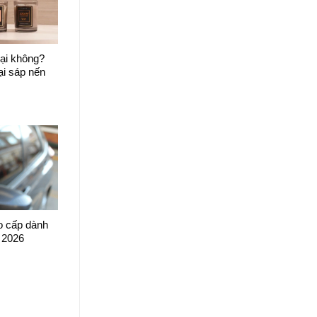
ại không?
ại sáp nến
o cấp dành
 2026