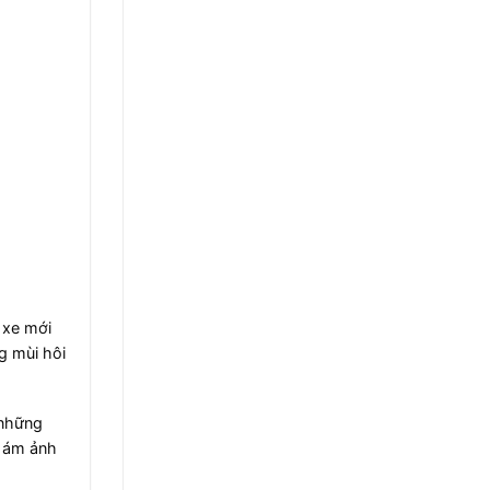
 xe mới
g mùi hôi
 những
i ám ảnh