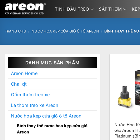
Bỏ
TINH DẦU TREO
SÁP THƠM
KẸP
qua
nội
dung
TRANG CHỦ
/
NƯỚC HOA KẸP CỬA GIÓ Ô TÔ AREON
/
BÌNH THAY THẾ NƯ
DANH MỤC SẢN PHẨM
Areon Home
Chai xịt
Gốm thơm treo xe
Lá thơm treo xe Areon
+
Nước hoa kẹp cửa gió ô tô Areon
Nước Hoa K
Bình thay thế nước hoa kẹp cửa gió
Gió Areon H
Areon
Platinum (Bì