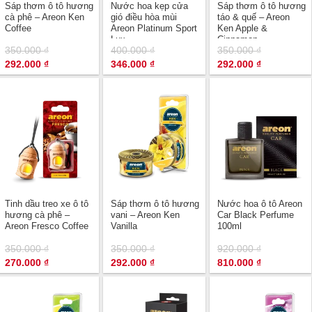
Sáp thơm ô tô hương
Nước hoa kẹp cửa
Sáp thơm ô tô hương
cà phê – Areon Ken
gió điều hòa mùi
táo & quế – Areon
Coffee
Areon Platinum Sport
Ken Apple &
Lux
Cinnamon
350.000
₫
400.000
₫
350.000
₫
Giá
Giá
Giá
Giá
Giá
Giá
292.000
₫
346.000
₫
292.000
₫
gốc
hiện
gốc
hiện
gốc
hiện
là:
tại
là:
tại
là:
tại
350.000 ₫.
là:
400.000 ₫.
là:
350.000 ₫.
là:
292.000 ₫.
346.000 ₫.
292.000 ₫.
Tinh dầu treo xe ô tô
Sáp thơm ô tô hương
Nước hoa ô tô Areon
hương cà phê –
vani – Areon Ken
Car Black Perfume
Areon Fresco Coffee
Vanilla
100ml
350.000
₫
350.000
₫
920.000
₫
Giá
Giá
Giá
Giá
Giá
Giá
270.000
₫
292.000
₫
810.000
₫
gốc
hiện
gốc
hiện
gốc
hiện
là:
tại
là:
tại
là:
tại
350.000 ₫.
là:
350.000 ₫.
là:
920.000 ₫.
là:
270.000 ₫.
292.000 ₫.
810.000 ₫.