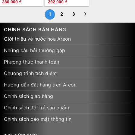
Giá
Giá
Giá
Giá
280.000
₫
292.000
₫
gốc
hiện
gốc
hiện
là:
tại
là:
tại
380.000 ₫.
là:
350.000 ₫.
là:
1
2
3
280.000 ₫.
292.000 ₫.
CHÍNH SÁCH BÁN HÀNG
Giới thiệu về nước hoa Areon
Những câu hỏi thường gặp
Phương thức thanh toán
Chương trình tích điểm
Hướng dẫn đặt hàng trên Areon
Chính sách giao hàng
Chính sách đổi trả sản phẩm
Chính sách bảo mật thông tin