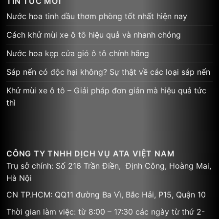
TIN TỨC MỚI
Nước hoa tinh dầu thơm phòng tốt nhất hiện nay
Cách khử mùi xe ô tô hiệu quả và nhanh chóng
Nước hoa kẹp cửa gió ô tô chính hãng
Sáp nến có độc hại không? Sự thật về các loại sáp nến
Khử mùi xe ô tô – Giải pháp đơn giản mà hiệu quả tức
thì
CÔNG TY TNHH DỊCH VỤ ATA VIỆT NAM
Trụ sở chính: Số 216 Trần Điền, Định Công, Hoàng Mai,
Hà Nội
CN TP.HCM: QQ11 đường Ba Vì, Bắc Hải, P15, Quận 10
Thời gian làm việc: từ 8:00 – 17:30 các ngày từ thứ 2-