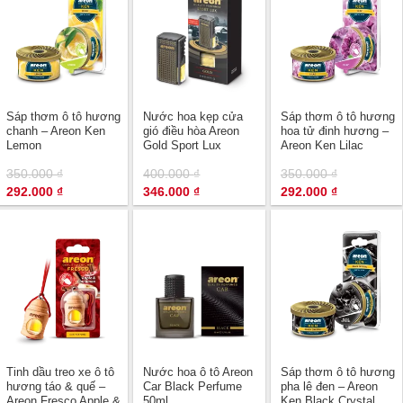
Sáp thơm ô tô hương
Nước hoa kẹp cửa
Sáp thơm ô tô hương
chanh – Areon Ken
gió điều hòa Areon
hoa tử đinh hương –
Lemon
Gold Sport Lux
Areon Ken Lilac
350.000
₫
400.000
₫
350.000
₫
Giá
Giá
Giá
Giá
Giá
Giá
292.000
₫
346.000
₫
292.000
₫
gốc
hiện
gốc
hiện
gốc
hiện
là:
tại
là:
tại
là:
tại
350.000 ₫.
là:
400.000 ₫.
là:
350.000 ₫.
là:
292.000 ₫.
346.000 ₫.
292.000 ₫.
Tinh dầu treo xe ô tô
Nước hoa ô tô Areon
Sáp thơm ô tô hương
hương táo & quế –
Car Black Perfume
pha lê đen – Areon
Areon Fresco Apple &
50ml
Ken Black Crystal