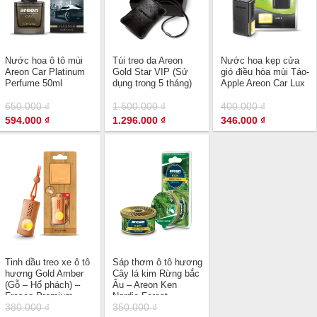
Nước hoa ô tô mùi
Túi treo da Areon
Nước hoa kẹp cửa
Areon Car Platinum
Gold Star VIP (Sử
gió điều hòa mùi Táo-
Perfume 50ml
dụng trong 5 tháng)
Apple Areon Car Lux
650.000
₫
1.500.000
₫
400.000
₫
Giá
Giá
Giá
Giá
Giá
Giá
594.000
₫
1.296.000
₫
346.000
₫
gốc
hiện
gốc
hiện
gốc
hiện
là:
tại
là:
tại
là:
tại
650.000 ₫.
là:
1.500.000 ₫.
là:
400.000 ₫.
là:
594.000 ₫.
1.296.000 ₫.
346.000 ₫.
Tinh dầu treo xe ô tô
Sáp thơm ô tô hương
hương Gold Amber
Cây lá kim Rừng bắc
(Gỗ – Hổ phách) –
Âu – Areon Ken
Fresco Premium
Nordic Forest
380.000
₫
350.000
₫