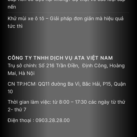
nến
Khử mùi xe ô tô – Giải pháp đơn giản mà hiệu quả
tức thì
CÔNG TY TNHH DỊCH VỤ ATA VIỆT NAM
Trụ sở chính: Số 216 Trần Điền, Định Công, Hoàng
Mai, Hà Nội
CN TP.HCM: QQ11 đường Ba Vì, Bắc Hải, P15, Quận
10
Thời gian làm việc: từ 8:00 – 17:30 các ngày từ thứ
2- thứ 7
Điện thoại : 0903.28.28.00