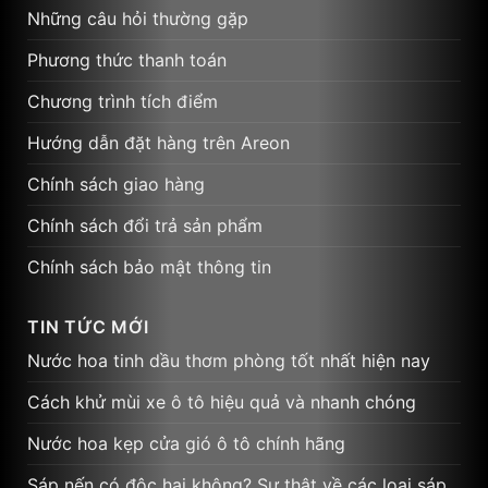
Những câu hỏi thường gặp
Phương thức thanh toán
Chương trình tích điểm
Hướng dẫn đặt hàng trên Areon
Chính sách giao hàng
Chính sách đổi trả sản phẩm
Chính sách bảo mật thông tin
TIN TỨC MỚI
Nước hoa tinh dầu thơm phòng tốt nhất hiện nay
Cách khử mùi xe ô tô hiệu quả và nhanh chóng
Nước hoa kẹp cửa gió ô tô chính hãng
Sáp nến có độc hại không? Sự thật về các loại sáp