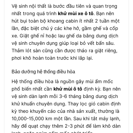
Vệ sinh nội thất là bước đầu tiên và quan trọng
nhất trong quá trình
khử mùi xe ô tô
. Bạn nên
hút bụi toàn bộ khoang cabin ít nhất 2 tuần một
lần, đặc biệt chú ý các khe hở, gầm ghế và cốp
xe. Giặt ghế nỉ hoặc lau ghế da bằng dung dịch
vệ sinh chuyên dụng giúp loại bỏ vết bẩn sâu.
Thảm lót sàn cũng cần được tháo ra giặt riêng,
phơi khô hoàn toàn trước khi lắp lại.
Bảo dưỡng hệ thống điều hòa
Hệ thống điều hòa là nguồn gây mùi ẩm mốc
phổ biến nhất cần
khử mùi ô tô
định kỳ. Bạn nên
vệ sinh dàn lạnh mỗi 3-6 tháng bằng dung dịch
khử khuẩn chuyên dụng. Thay lọc gió cabin định
kỳ theo khuyến cáo của nhà sản xuất, thường là
10,000-15,000 km một lần. Sau khi tắt máy lạnh,
hãy để quạt chạy thêm 2-3 phút để làm khô dàn