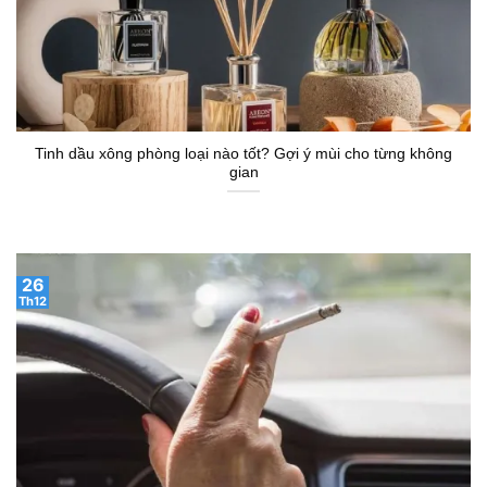
26
Th12
Nước hoa ô tô khử mùi thuốc lá tốt nhất
26
Th12