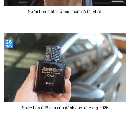
Nước hoa ô tô cao cấp dành cho xế cưng 2026
BÀI VIẾT MỚI
Nước hoa tinh dầu thơm phòng tốt nhất hiện nay
Cách khử mùi xe ô tô hiệu quả và nhanh chóng
Nước hoa kẹp cửa gió ô tô chính hãng
Sáp nến có độc hại không? Sự thật về các loại sáp nến