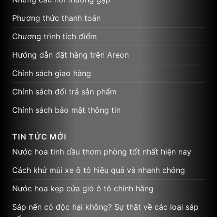
TIN TỨC MỚI
Nước hoa tinh dầu thơm phòng tốt nhất hiện nay
Cách khử mùi xe ô tô hiệu quả và nhanh chóng
Nước hoa kẹp cửa gió ô tô chính hãng
Sáp nến có độc hại không? Sự thật về các loại sáp
nến
Khử mùi xe ô tô – Giải pháp đơn giản mà hiệu quả
tức thì
CÔNG TY TNHH DỊCH VỤ ATA VIỆT NAM
Trụ sở chính: Số 216 Trần Điền, Định Công, Hoàng
Mai, Hà Nội