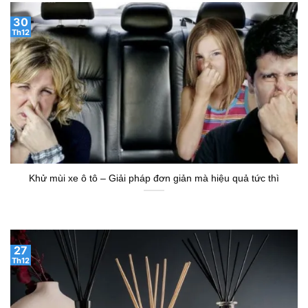
Khử mùi xe ô tô – Giải pháp đơn giản mà hiệu quả tức thì
27
Th12
Tinh dầu xông phòng loại nào tốt? Gợi ý mùi cho từng không
gian