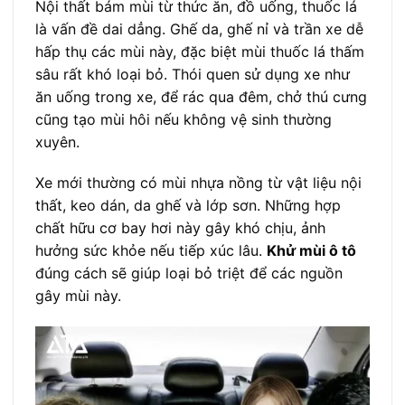
Nội thất bám mùi từ thức ăn, đồ uống, thuốc lá
là vấn đề dai dẳng. Ghế da, ghế nỉ và trần xe dễ
hấp thụ các mùi này, đặc biệt mùi thuốc lá thấm
sâu rất khó loại bỏ. Thói quen sử dụng xe như
ăn uống trong xe, để rác qua đêm, chở thú cưng
cũng tạo mùi hôi nếu không vệ sinh thường
xuyên.
Xe mới thường có mùi nhựa nồng từ vật liệu nội
thất, keo dán, da ghế và lớp sơn. Những hợp
chất hữu cơ bay hơi này gây khó chịu, ảnh
hưởng sức khỏe nếu tiếp xúc lâu.
Khử mùi ô tô
đúng cách sẽ giúp loại bỏ triệt để các nguồn
gây mùi này.