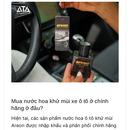
Mua nước hoa khử mùi xe ô tô ở chính
hãng ở đâu?
Hiện tai, các sản phẩm nước hoa ô tô khử mùi
Areon được nhập khẩu và phân phối chính hãng
bởi công ty TNHH Dịch Vụ ATA Việt Nam. Để
mua các sản phẩm chính hãng, bạn có thể mua
theo các cách sau để đảm bảo chất lượng.
Mua hàng trực tiếp tại cửa hàng
Store Hà Nội: 216 Trần Điền, Định Công,
Hoàng Mai, Hà Nội
Store TP.HCM: QQ11 đường Ba Vì, Bắc Hải,
P15, Quận 10, TP.HCM