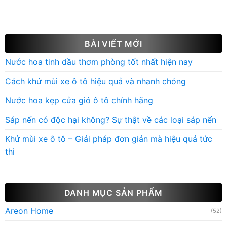
Khử mùi xe ô tô – Giải pháp đơn giản mà hiệu quả tức
thì
DANH MỤC SẢN PHẨM
Areon Home
(52)
Chai xịt
(13)
Gốm thơm treo xe
(6)
Lá thơm treo xe Areon
(10)
Nước hoa kẹp cửa gió ô tô Areon
(8)
Nước hoa ô tô cao cấp Areon
(52)
Sáp thơm ô tô Areon
(19)
Tinh dầu treo xe ô tô Areon
(16)