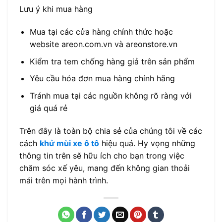
Trên đây là toàn bộ chia sẻ của chúng tôi về các
cách
khử mùi xe ô tô
hiệu quả. Hy vọng những
thông tin trên sẽ hữu ích cho bạn trong việc
chăm sóc xế yêu, mang đến không gian thoải
mái trên mọi hành trình.
Tinh dầu xông phòng loại
Sáp nến có độc hại không?
nào tốt? Gợi ý mùi cho
Sự thật về các loại sáp nến
từng không gian
TIN LIÊN QUAN
Nước hoa tinh dầu thơm phòng tốt nhất hiện nay