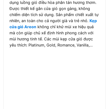
dụng luồng gió điều hòa phân tán hương thơm.
Được thiết kế gắn cửa gió gọn gàng, không
chiếm diện tích sử dụng. Sản phẩm chiết xuất tự
nhiên, an toàn cho cả người già và trẻ nhỏ.
Kẹp
cửa gió Areon
không chỉ khử mùi xe hiệu quả
mà còn giúp chủ xế định hình phong cách với
mùi hương tinh tế. Các mùi kẹp cửa gió được
yêu thích: Platinum, Gold, Romance, Vanilla,…
Nước hoa khử mùi ô tô Areon Perfumer
Areon Perfumer là dòng
nước hoa khử mùi xe ô
tô
cao cấp nhất dành cho những khách hàng
thích hương nước hoa sang trọng. Sản phẩm
được thiết kế với chai xịt sang trọng, nhỏ gọn
kèm tấm lá lưu hương tinh tế. Khi sử dụng chỉ