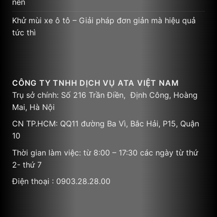
CN TP.HCM: QQ11 đường Ba Vì, Bắc Hải, P15, Quận
10
Thời gian làm việc: từ 8:00 – 17:30 các ngày từ thứ
2- thứ 7
Điện thoại : 0903.28.28.00
GIỚI THIỆU VỀ NƯỚC HOA AREON
NHỮNG CÂU HỎI THƯỜNG GẶP
PHƯƠNG THỨC THANH TOÁN
CHƯƠNG TRÌNH TÍCH ĐIỂM
HƯỚNG DẪN ĐẶT HÀNG TRÊN AREON
CHÍNH SÁCH GIAO HÀNG
CHÍNH SÁCH ĐỔI TRẢ SẢN PHẨM
CHÍNH SÁCH BẢO MẬT THÔNG TIN
Copyright 2026 ©
AREON STORE VIETNAM