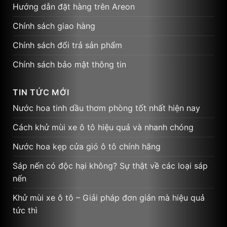
Hướng dẫn đặt hàng trên Areon
Chính sách giao hàng
Chính sách đổi trả sản phẩm
Chính sách bảo mật thông tin
TIN TỨC MỚI
Nước hoa tinh dầu thơm phòng tốt nhất hiện nay
Cách khử mùi xe ô tô hiệu quả và nhanh chóng
Nước hoa kẹp cửa gió ô tô chính hãng
Sáp nến có độc hại không? Sự thật về các loại sáp
nến
Khử mùi xe ô tô – Giải pháp đơn giản mà hiệu quả
tức thì