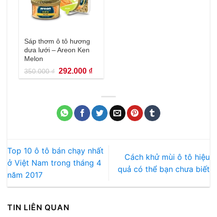
Sáp thơm ô tô hương
dưa lưới – Areon Ken
Melon
Giá
Giá
292.000
₫
350.000
₫
gốc
hiện
là:
tại
350.000 ₫.
là:
292.000 ₫.
Top 10 ô tô bán chạy nhất
Cách khử mùi ô tô hiệu
ở Việt Nam trong tháng 4
quả có thể bạn chưa biết
năm 2017
TIN LIÊN QUAN