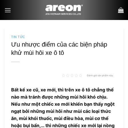
Bỏ
qua
nội
dung
TIN TỨC
Ưu nhược điểm của các biện pháp
khử mùi hôi xe ô tô
Đánh giá sản phẩm này.
Bất kể xe cũ, xe mới, thì trên xe ô tô chẳng thể
nào mà tránh được những mùi hôi khó chịu.
Nếu như một chiếc xe mới khiến bạn thấy ngột
ngạt bởi những mùi hôi như mùi các loại thức
ăn, mùi khói thuốc, mùi điều hòa, mùi cơ thể
hoặc bụi bẩn,… thì những chiếc xe mới lại nồng