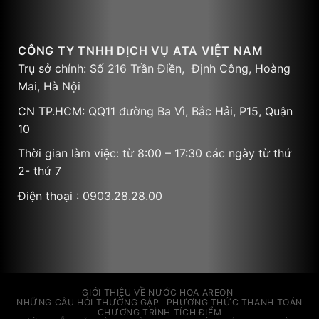
CÔNG TY TNHH DỊCH VỤ ATA VIỆT NAM
Trụ sở chính: Số 216 Trần Điền, Định Công, Hoàng
Mai, Hà Nội
CN TP.HCM: QQ11 đường Ba Vì, Bắc Hải, P15, Quận
10
Thời gian làm việc: từ 8:00 – 17:30 các ngày từ thứ
2- thứ 7
Điện thoại : 0903.28.28.00
GIỚI THIỆU VỀ NƯỚC HOA AREON
NHỮNG CÂU HỎI THƯỜNG GẶP
PHƯƠNG THỨC THANH TOÁN
CHƯƠNG TRÌNH TÍCH ĐIỂM