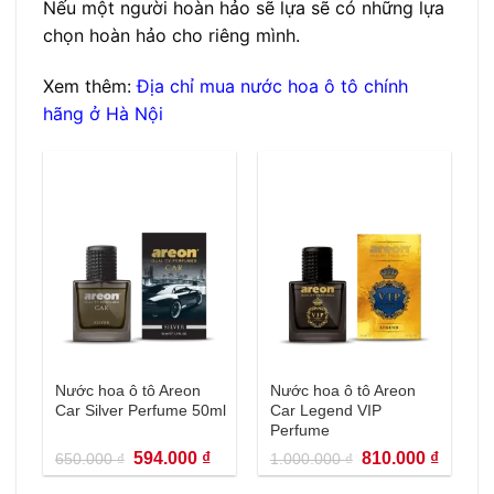
Nếu một người hoàn hảo sẽ lựa sẽ có những lựa
chọn hoàn hảo cho riêng mình.
Xem thêm:
Địa chỉ mua nước hoa ô tô chính
hãng ở Hà Nội
Nước hoa ô tô Areon
Nước hoa ô tô Areon
Car Silver Perfume 50ml
Car Legend VIP
Perfume
Giá
Giá
Giá
Giá
594.000
₫
810.000
₫
650.000
₫
1.000.000
₫
gốc
hiện
gốc
hiện
là:
tại
là:
tại