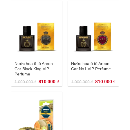
650.000 ₫.
là:
1.000.000 ₫.
là:
594.000 ₫.
810.000
Nước hoa ô tô Areon
Nước hoa ô tô Areon
Car Black King VIP
Car No1 VIP Perfume
Perfume
Giá
Giá
Giá
Giá
810.000
₫
810.000
₫
1.000.000
₫
1.000.000
₫
gốc
hiện
gốc
hiện
là:
tại
là:
tại
1.000.000 ₫.
là:
1.000.000 ₫.
là:
810.000 ₫.
810.000