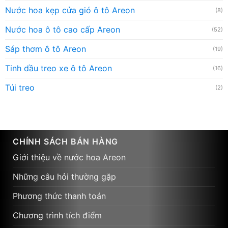
Nước hoa kẹp cửa gió ô tô Areon
(8)
Nước hoa ô tô cao cấp Areon
(52)
Sáp thơm ô tô Areon
(19)
Tinh dầu treo xe ô tô Areon
(16)
Túi treo
(2)
CHÍNH SÁCH BÁN HÀNG
Giới thiệu về nước hoa Areon
Những câu hỏi thường gặp
Phương thức thanh toán
Chương trình tích điểm