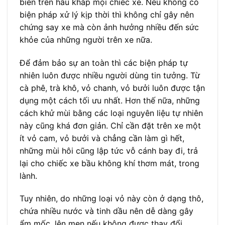
biến trên hầu khắp mọi chiếc xe. Nếu không có
biện pháp xử lý kịp thời thì không chỉ gây nên
chứng say xe mà còn ảnh hưởng nhiều đến sức
khỏe của những người trên xe nữa.
Để đảm bảo sự an toàn thì các biện pháp tự
nhiên luôn được nhiều người dùng tin tưởng. Từ
cà phê, trà khô, vỏ chanh, vỏ bưởi luôn được tận
dụng một cách tối ưu nhất. Hơn thế nữa, những
cách khử mùi bằng các loại nguyên liệu tự nhiên
này cũng khá đơn giản. Chỉ cần đặt trên xe một
ít vỏ cam, vỏ bưởi và chẳng cần làm gì hết,
những mùi hôi cũng lập tức vỗ cánh bay đi, trả
lại cho chiếc xe bầu không khí thơm mát, trong
lành.
Tuy nhiên, do những loại vỏ này còn ở dạng thô,
chứa nhiều nước và tinh dầu nên dễ dàng gây
ẩm mốc, lên men nếu không được thay đổi