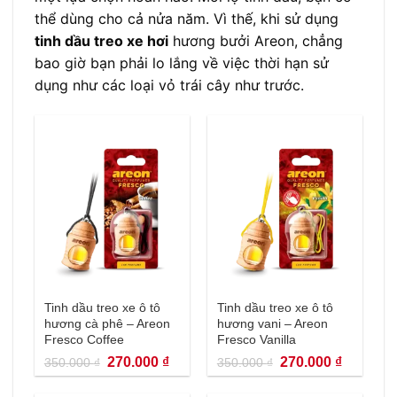
thể dùng cho cả nửa năm. Vì thế, khi sử dụng
tinh dầu treo xe hơi
hương bưởi Areon, chẳng
bao giờ bạn phải lo lắng về việc thời hạn sử
dụng như các loại vỏ trái cây như trước.
Tinh dầu treo xe ô tô
Tinh dầu treo xe ô tô
hương cà phê – Areon
hương vani – Areon
Fresco Coffee
Fresco Vanilla
Giá
Giá
Giá
Giá
270.000
₫
270.000
₫
350.000
₫
350.000
₫
gốc
hiện
gốc
hiện
là:
tại
là:
tại
350.000 ₫.
là:
350.000 ₫.
là: