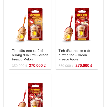
270.000 ₫.
270.000 
Tinh dầu treo xe ô tô
Tinh dầu treo xe ô tô
hương dưa lưới – Areon
hương táo – Areon
Fresco Melon
Fresco Apple
Giá
Giá
Giá
Giá
270.000
₫
270.000
₫
350.000
₫
350.000
₫
gốc
hiện
gốc
hiện
là:
tại
là:
tại
350.000 ₫.
là:
350.000 ₫.
là:
270.000 ₫.
270.000 