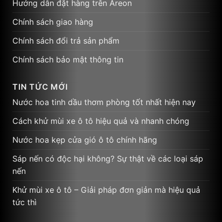
Hướng dẫn đặt hàng trên Areon
Chính sách giao hàng
Chính sách đổi trả sản phẩm
Chính sách bảo mật thông tin
TIN TỨC MỚI
Nước hoa tinh dầu thơm phòng tốt nhất hiện nay
Cách khử mùi xe ô tô hiệu quả và nhanh chóng
Nước hoa kẹp cửa gió ô tô chính hãng
Sáp nến có độc hại không? Sự thật về các loại sáp
nến
Khử mùi xe ô tô – Giải pháp đơn giản mà hiệu quả
tức thì