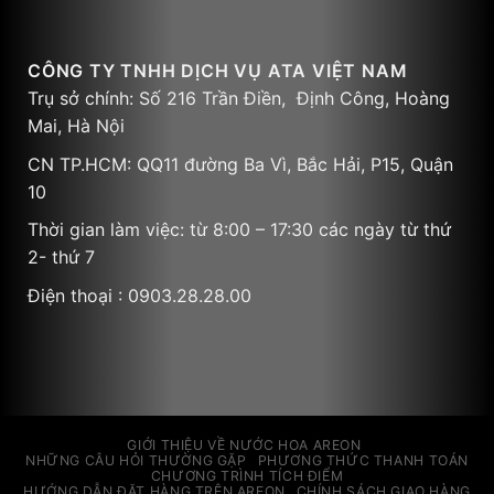
CÔNG TY TNHH DỊCH VỤ ATA VIỆT NAM
Trụ sở chính: Số 216 Trần Điền, Định Công, Hoàng
Mai, Hà Nội
CN TP.HCM: QQ11 đường Ba Vì, Bắc Hải, P15, Quận
10
Thời gian làm việc: từ 8:00 – 17:30 các ngày từ thứ
2- thứ 7
Điện thoại : 0903.28.28.00
GIỚI THIỆU VỀ NƯỚC HOA AREON
NHỮNG CÂU HỎI THƯỜNG GẶP
PHƯƠNG THỨC THANH TOÁN
CHƯƠNG TRÌNH TÍCH ĐIỂM
HƯỚNG DẪN ĐẶT HÀNG TRÊN AREON
CHÍNH SÁCH GIAO HÀNG