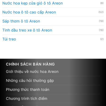
Nước hoa kẹp cửa gió ô tô Areon
(8)
Nước hoa ô tô cao cấp Areon
(52)
Sáp thơm ô tô Areon
(19)
Tinh dầu treo xe ô tô Areon
(16)
Túi treo
(2)
CHÍNH SÁCH BÁN HÀNG
Giới thiệu về nước hoa Areon
Những câu hỏi thường gặp
Phương thức thanh toán
Chương trình tích điểm