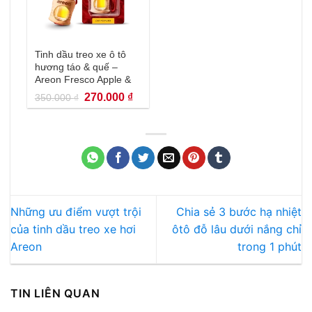
Tinh dầu treo xe ô tô
hương táo & quế –
Areon Fresco Apple &
Cinnamon
Giá
Giá
270.000
₫
350.000
₫
gốc
hiện
là:
tại
350.000 ₫.
là:
270.000 ₫.
Những ưu điểm vượt trội
Chia sẻ 3 bước hạ nhiệt
của tinh dầu treo xe hơi
ôtô đỗ lâu dưới nắng chỉ
Areon
trong 1 phút
TIN LIÊN QUAN