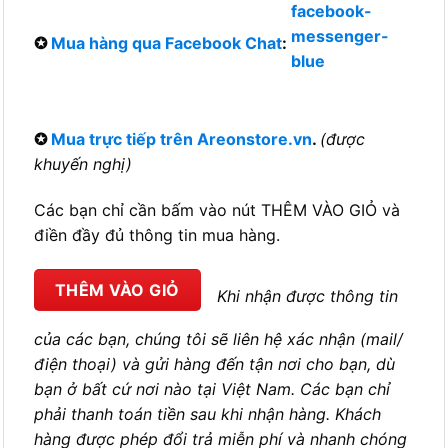
✪
Mua trực tiếp trên Areonstore.vn
.
(được
khuyến nghị)
Các bạn chỉ cần bấm vào nút THÊM VÀO GIỎ và
điền đầy đủ thông tin mua hàng.
THÊM VÀO GIỎ
Khi nhận được thông tin
của các bạn, chúng tôi sẽ liên hệ xác nhận (mail/
điện thoại) và gửi hàng đến tận nơi cho bạn, dù
bạn ở bất cứ nơi nào tại Việt Nam. Các bạn chỉ
phải thanh toán tiền sau khi nhận hàng. Khách
hàng được phép đổi trả miễn phí và nhanh chóng
trong 48h nếu phát hiện sản phẩm không phù hợp
nhu cầu. Đền tiền gấp đôi nếu nhận được sản
phẩm không chính hãng, kém chất lượng.
Nước hoa ô tô
Areon – Nước hoa ô