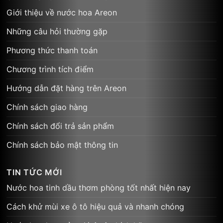
Chương trình tích điểm
Hướng dẫn đặt hàng trên Areon
Chính sách giao hàng
Chính sách đổi trả sản phẩm
Chính sách bảo mật thông tin
TIN TỨC MỚI
Nước hoa tinh dầu thơm phòng tốt nhất hiện nay
Cách khử mùi xe ô tô hiệu quả và nhanh chóng
Nước hoa kẹp cửa gió ô tô chính hãng
Sáp nến có độc hại không? Sự thật về các loại sáp nến
Khử mùi xe ô tô – Giải pháp đơn giản mà hiệu quả tức
thì