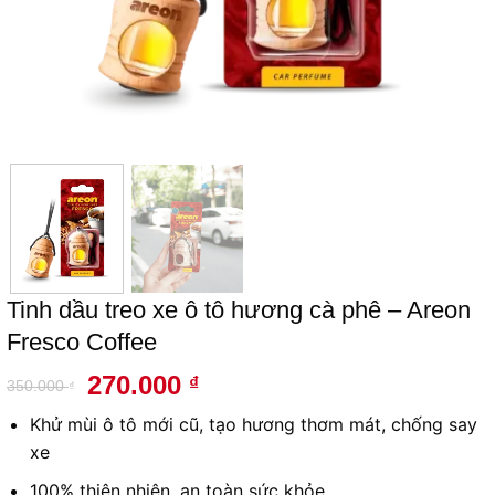
Tinh dầu treo xe ô tô hương cà phê – Areon
Fresco Coffee
Giá
Giá
270.000
₫
350.000
₫
gốc
hiện
Khử mùi ô tô mới cũ, tạo hương thơm mát, chống say
là:
tại
xe
350.000 ₫.
là:
270.000 ₫.
100% thiên nhiên, an toàn sức khỏe