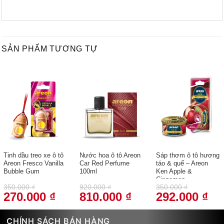
Tinh dầu treo xe ô tô
Nước hoa ô tô Areon
Sáp thơm ô tô hương
Areon Fresco Vanilla
Car Red Perfume
táo & quế – Areon
Bubble Gum
100ml
Ken Apple &
Cinnamon
350.000
₫
920.000
₫
350.000
₫
270.000
₫
810.000
₫
292.000
₫
Giá
Giá
Giá
Giá
Giá
Giá
gốc
hiện
gốc
hiện
gốc
hiện
là:
tại
là:
tại
là:
tại
350.000 ₫.
là:
920.000 ₫.
là:
350.000 ₫.
là:
CHÍNH SÁCH BÁN HÀNG
270.000 ₫.
810.000 ₫.
292
Giới thiệu về nước hoa Areon
Những câu hỏi thường gặp
Phương thức thanh toán