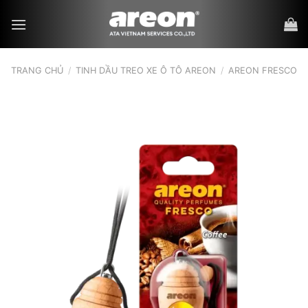
Bỏ
qua
nội
dung
TRANG CHỦ
/
TINH DẦU TREO XE Ô TÔ AREON
/
AREON FRESCO