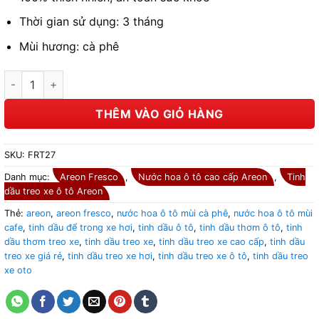
Thời gian sử dụng: 3 tháng
Mùi hương: cà phê
Tinh dầu treo xe ô tô hương cà phê – Areon Fresco Coffee số l
THÊM VÀO GIỎ HÀNG
SKU:
FRT27
Danh mục:
Areon Fresco
,
Nước hoa ô tô cao cấp Areon
,
Tinh
dầu treo xe ô tô Areon
Thẻ:
areon
,
areon fresco
,
nước hoa ô tô mùi cà phê
,
nước hoa ô tô mùi
cafe
,
tinh dầu để trong xe hơi
,
tinh dầu ô tô
,
tinh dầu thơm ô tô
,
tinh
dầu thơm treo xe
,
tinh dầu treo xe
,
tinh dầu treo xe cao cấp
,
tinh dầu
treo xe giá rẻ
,
tinh dầu treo xe hơi
,
tinh dầu treo xe ô tô
,
tinh dầu treo
xe oto