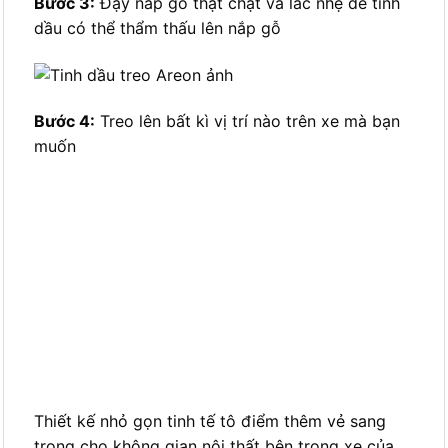
Bước 3:
Đậy nắp gỗ thật chặt và lắc nhẹ để tinh
dầu có thể thẩm thấu lên nắp gỗ
Bước 4:
Treo lên bất kì vị trí nào trên xe mà bạn
muốn
Thiết kế nhỏ gọn tinh tế tô điểm thêm vẻ sang
trọng cho không gian nội thất bên trong xe của
bạn
CÁCH THỨC MUA SẢN PHẨM:
1. Xem và mua trực tiếp tại cửa hàng:
C18 lô 19