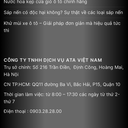
CÔNG TY TNHH DỊCH VỤ ATA VIỆT NAM
Trụ sở chính: Số 216 Trần Điền, Định Công, Hoàng Mai,
Hà Nội
CN TP.HCM: QQ11 đường Ba Vì, Bắc Hải, P15, Quận 10
Thời gian làm việc: từ 8:00 – 17:30 các ngày từ thứ 2-
thứ 7
Điện thoại : 0903.28.28.00
GIỚI THIỆU VỀ NƯỚC HOA AREON
NHỮNG CÂU HỎI THƯỜNG GẶP
PHƯƠNG THỨC THANH TOÁN
CHƯƠNG TRÌNH TÍCH ĐIỂM
HƯỚNG DẪN ĐẶT HÀNG TRÊN AREON
CHÍNH SÁCH GIAO HÀNG
CHÍNH SÁCH ĐỔI TRẢ SẢN PHẨM