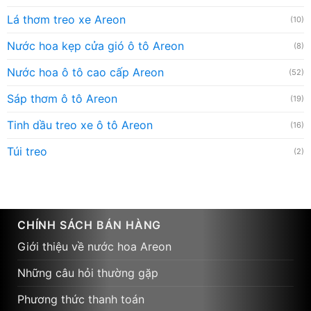
Lá thơm treo xe Areon
(10)
Nước hoa kẹp cửa gió ô tô Areon
(8)
Nước hoa ô tô cao cấp Areon
(52)
Sáp thơm ô tô Areon
(19)
Tinh dầu treo xe ô tô Areon
(16)
Túi treo
(2)
CHÍNH SÁCH BÁN HÀNG
Giới thiệu về nước hoa Areon
Những câu hỏi thường gặp
Phương thức thanh toán