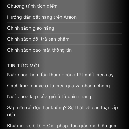
Chương trình tích điểm
Hướng dẫn đặt hàng trên Areon
Chính sách giao hàng
Chính sách đổi trả sản phẩm
Chính sách bảo mật thông tin
TIN TỨC MỚI
Nước hoa tinh dầu thơm phòng tốt nhất hiện nay
Cách khử mùi xe ô tô hiệu quả và nhanh chóng
Nước hoa kẹp cửa gió ô tô chính hãng
Sáp nến có độc hại không? Sự thật về các loại sáp
nến
Khử mùi xe ô tô – Giải pháp đơn giản mà hiệu quả