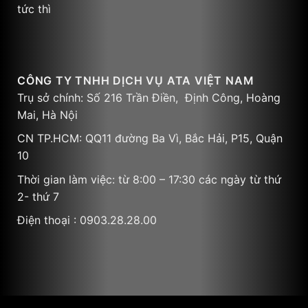
tức thì
CÔNG TY TNHH DỊCH VỤ ATA VIỆT NAM
Trụ sở chính: Số 216 Trần Điền, Định Công, Hoàng
Mai, Hà Nội
CN TP.HCM: QQ11 đường Ba Vì, Bắc Hải, P15, Quận
10
Thời gian làm việc: từ 8:00 – 17:30 các ngày từ thứ
2- thứ 7
Điện thoại : 0903.28.28.00