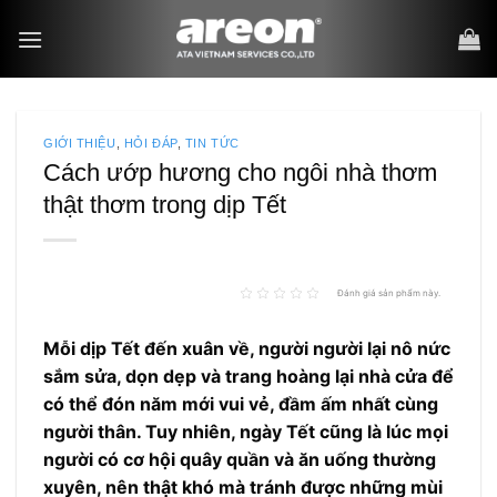
Bỏ
qua
nội
dung
GIỚI THIỆU
,
HỎI ĐÁP
,
TIN TỨC
Cách ướp hương cho ngôi nhà thơm
thật thơm trong dịp Tết
Đánh giá sản phẩm này.
Mỗi dịp Tết đến xuân về, người người lại nô nức
sắm sửa, dọn dẹp và trang hoàng lại nhà cửa để
có thể đón năm mới vui vẻ, đầm ấm nhất cùng
người thân. Tuy nhiên, ngày Tết cũng là lúc mọi
người có cơ hội quây quần và ăn uống thường
xuyên, nên thật khó mà tránh được những mùi