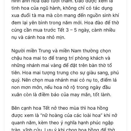
hình ảnh hoa đào tươi thắm. Đào được xem là
tinh hoa của ngũ hành, không chỉ có tác dụng
xua đuổi tà ma mà còn mang đến nguồn sinh khí
đem lại yên bình trong năm mới. Hoa đào để thờ
cúng cần mua trước Tết 3 – 5 ngày, cành nhiều
nụ và cánh hoa nhỏ mịn.
Người miền Trung và miền Nam thường chọn
chậu hoa mai to để trang trí phòng khách và
những nhánh mai vàng để đặt trên bàn thờ tổ
tiên. Hoa mai tượng trưng cho sự giàu sang, phú
quý. Nên chọn mua nhánh mai có nụ to, điểm lá
non mơn mởn, nếu hoa nở rộ trong ngày đầu
xuân còn là điềm báo của may mắn, tốt lành.
Bên cạnh hoa Tết nở theo mùa thì hoa hồng
được xem là “nữ hoàng của các loài hoa” khi nở
quanh năm, kèm theo ý nghĩa hạnh phúc ngập
tràn, vĩnh cửu. Lưu ý khi chọn hoa hồng để thờ