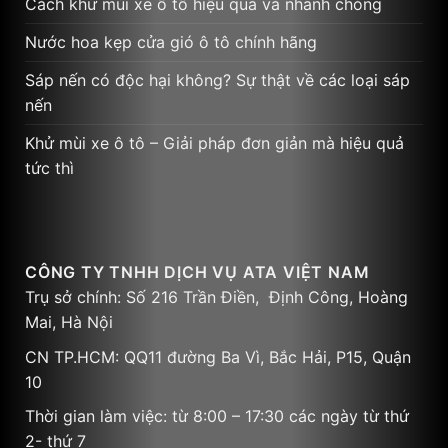
Cách khử mùi xe ô tô hiệu quả và nhanh chóng
Nước hoa kẹp cửa gió ô tô chính hãng
Sáp nến có độc hại không? Sự thật về các loại sáp
nến
Khử mùi xe ô tô – Giải pháp đơn giản mà hiệu quả
tức thì
CÔNG TY TNHH DỊCH VỤ ATA VIỆT NAM
Trụ sở chính: Số 216 Trần Điền, Định Công, Hoàng
Mai, Hà Nội
CN TP.HCM: QQ11 đường Ba Vì, Bắc Hải, P15, Quận
10
Thời gian làm việc: từ 8:00 – 17:30 các ngày từ thứ
2- thứ 7