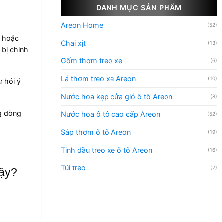
DANH MỤC SẢN PHẨM
Areon Home
(52)
a hoặc
Chai xịt
(13)
 bị chinh
Gốm thơm treo xe
(6)
Lá thơm treo xe Areon
(10)
ư hỏi ý
Nước hoa kẹp cửa gió ô tô Areon
(8)
g dòng
Nước hoa ô tô cao cấp Areon
(52)
Sáp thơm ô tô Areon
(19)
Tinh dầu treo xe ô tô Areon
(16)
Túi treo
(2)
vậy?