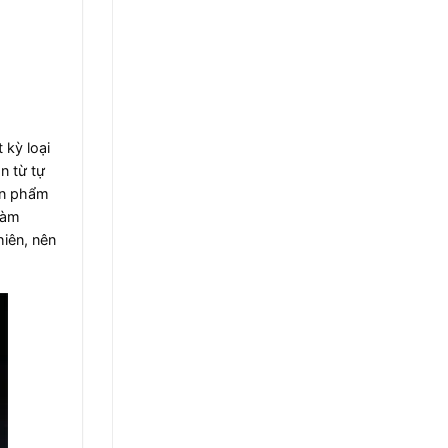
 kỳ loại
n từ tự
ản phẩm
làm
iên, nên