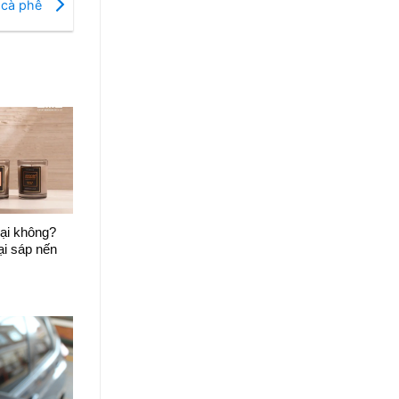
g cà phê
ại không?
ại sáp nến