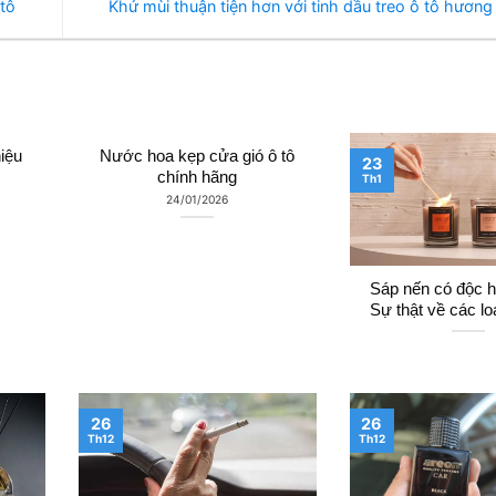
tô
Khử mùi thuận tiện hơn với tinh dầu treo ô tô hươn
iệu
Nước hoa kẹp cửa gió ô tô
23
chính hãng
Th1
24/01/2026
Sáp nến có độc h
Sự thật về các lo
26
26
Th12
Th12