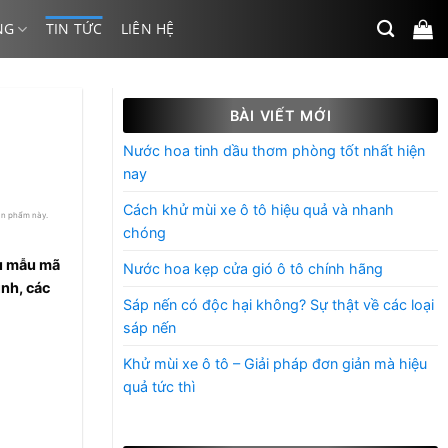
NG
TIN TỨC
LIÊN HỆ
BÀI VIẾT MỚI
Nước hoa tinh dầu thơm phòng tốt nhất hiện
nay
Cách khử mùi xe ô tô hiệu quả và nhanh
ản phẩm này.
chóng
ều mẫu mã
Nước hoa kẹp cửa gió ô tô chính hãng
nh, các
Sáp nến có độc hại không? Sự thật về các loại
sáp nến
Khử mùi xe ô tô – Giải pháp đơn giản mà hiệu
quả tức thì