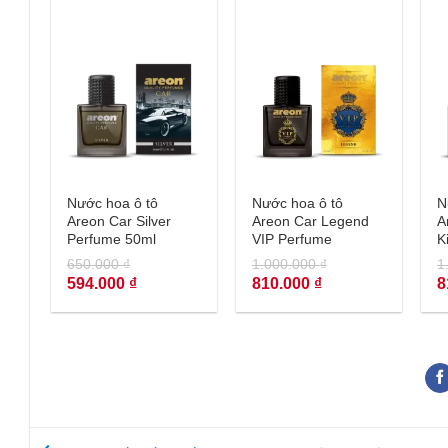
+
+
Nước hoa ô tô
Nước hoa ô tô
N
Areon Car Silver
Areon Car Legend
A
Perfume 50ml
VIP Perfume
K
650.000
₫
1.000.000
₫
1
Giá
Giá
Giá
Giá
G
594.000
₫
810.000
₫
8
gốc
hiện
gốc
hiện
g
là:
tại
là:
tại
là
650.000 ₫.
là:
1.000.000 ₫.
là:
1
594.000 ₫.
810.000 ₫.