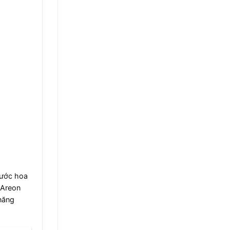
nước hoa
Areon
năng