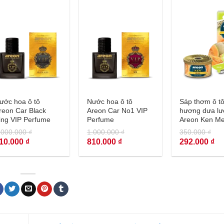
+
+
+
ước hoa ô tô
Nước hoa ô tô
Sáp thơm ô t
reon Car Black
Areon Car No1 VIP
hương dưa lư
ing VIP Perfume
Perfume
Areon Ken Me
.000.000
₫
1.000.000
₫
350.000
₫
iá
Giá
Giá
Giá
Giá
Giá
10.000
₫
810.000
₫
292.000
₫
ốc
hiện
gốc
hiện
gốc
hiệ
:
tại
là:
tại
là:
tại
.000.000 ₫.
là:
1.000.000 ₫.
là:
350.000 ₫.
là:
810.000 ₫.
810.000 ₫.
29