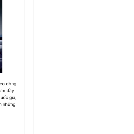
heo dòng
hơm đầy
quốc gia,
ến những