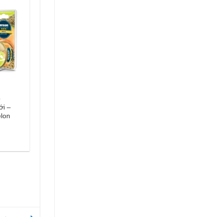
ô
ới –
lon
n
2.000 ₫.