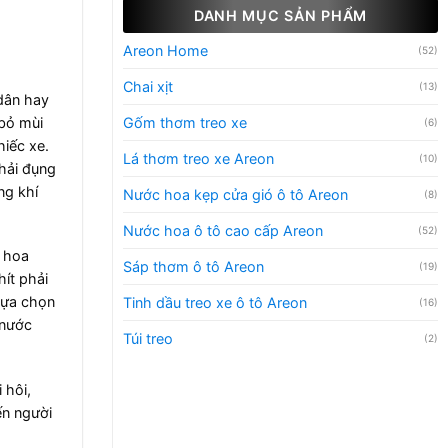
DANH MỤC SẢN PHẨM
Areon Home
(52)
Chai xịt
(13)
 dân hay
Gốm thơm treo xe
 bỏ mùi
(6)
hiếc xe.
Lá thơm treo xe Areon
(10)
hải đụng
ng khí
Nước hoa kẹp cửa gió ô tô Areon
(8)
Nước hoa ô tô cao cấp Areon
(52)
c hoa
Sáp thơm ô tô Areon
(19)
ít phải
lựa chọn
Tinh dầu treo xe ô tô Areon
(16)
 nước
Túi treo
(2)
 hôi,
ến người