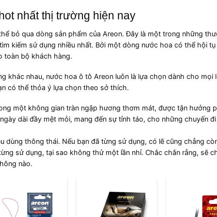
ot nhất thị trường hiện nay
 thể bỏ qua dòng sản phẩm của Areon. Đây là một trong những thư
à tìm kiếm sử dụng nhiều nhất. Bởi một dòng nước hoa có thể hội t
o toàn bộ khách hàng.
g khác nhau, nước hoa ô tô Areon luôn là lựa chọn dành cho mọi l
 có thể thỏa ý lựa chọn theo sở thích.
rong một không gian tràn ngập hương thơm mát, được tận hưởng p
t ngày dài đầy mệt mỏi, mang đến sự tỉnh táo, cho những chuyến đi
u dùng thông thái. Nếu bạn đã từng sử dụng, có lẽ cũng chẳng còn
từng sử dụng, tại sao không thử một lần nhỉ. Chắc chắn rẳng, sẽ c
không nào.