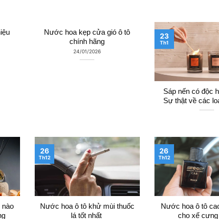
iệu
Nước hoa kẹp cửa gió ô tô
23
chính hãng
Th1
24/01/2026
Sáp nến có độc h
Sự thật về các lo
26
26
Th12
Th12
i nào
Nước hoa ô tô khử mùi thuốc
Nước hoa ô tô ca
ng
lá tốt nhất
cho xế cưng