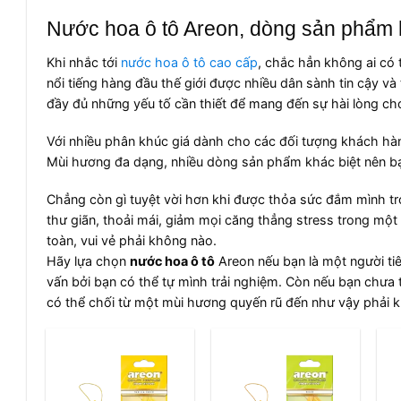
Nước hoa ô tô Areon, dòng sản phẩm h
Khi nhắc tới
nước hoa ô tô cao cấp
, chắc hẳn không ai có
nổi tiếng hàng đầu thế giới được nhiều dân sành tin cậy v
đầy đủ những yếu tố cần thiết để mang đến sự hài lòng ch
Với nhiều phân khúc giá dành cho các đối tượng khách hàn
Mùi hương đa dạng, nhiều dòng sản phẩm khác biệt nên bạn
Chẳng còn gì tuyệt vời hơn khi được thỏa sức đắm mình t
thư giãn, thoải mái, giảm mọi căng thẳng stress trong mộ
toàn, vui vẻ phải không nào.
Hãy lựa chọn
nước hoa ô tô
Areon nếu bạn là một người tiê
vấn bởi bạn có thể tự mình trải nghiệm. Còn nếu bạn chưa 
có thể chối từ một mùi hương quyến rũ đến như vậy phải 