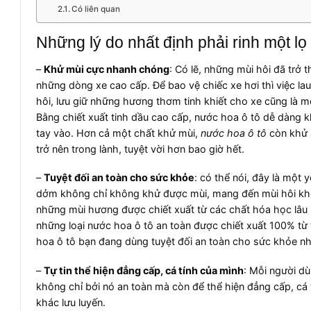
Có liên quan
Những lý do nhất định phải rinh một l
–
Khử mùi cực nhanh chóng
: Có lẽ, những mùi hôi đã trở 
những dòng xe cao cấp. Để bao vệ chiếc xe hơi thì việc lau
hôi, lưu giữ những hương thơm tinh khiết cho xe cũng là mộ
Bằng chiết xuất tinh dầu cao cấp, nước hoa ô tô dễ dàng
tay vào. Hơn cả một chất khử mùi,
nước hoa ô tô
còn khử 
trở nên trong lành, tuyệt vời hơn bao giờ hết.
–
Tuyệt đối an toàn cho sức khỏe
: có thể nói, đây là một
dởm không chỉ không khử được mùi, mang đến mùi hôi khó 
những mùi hương được chiết xuất từ các chất hóa học lâu 
những loại nước hoa ô tô an toàn được chiết xuất 100% từ
hoa ô tô bạn đang dùng tuyệt đối an toàn cho sức khỏe nh
–
Tự tin thể hiện đẳng cấp, cá tính của mình
: Mỗi người d
không chỉ bởi nó an toàn mà còn để thể hiện đẳng cấp, cá t
khác lưu luyến.