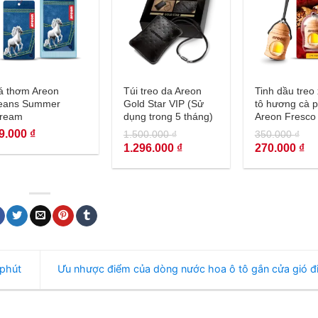
+
+
+
á thơm Areon
Túi treo da Areon
Tinh dầu treo
eans Summer
Gold Star VIP (Sử
tô hương cà 
ream
dụng trong 5 tháng)
Areon Fresco
Coffee
9.000
₫
1.500.000
₫
350.000
₫
Giá
Giá
Giá
Giá
1.296.000
₫
270.000
₫
gốc
hiện
gốc
hiệ
là:
tại
là:
tại
1.500.000 ₫.
là:
350.000 ₫.
là:
1.296.000 ₫.
270
 phút
Ưu nhược điểm của dòng nước hoa ô tô gắn cửa gió đ