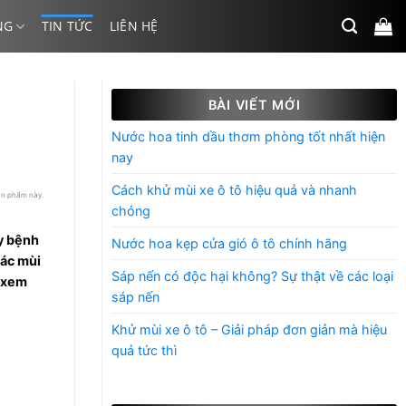
NG
TIN TỨC
LIÊN HỆ
BÀI VIẾT MỚI
Nước hoa tinh dầu thơm phòng tốt nhất hiện
nay
Cách khử mùi xe ô tô hiệu quả và nhanh
ản phẩm này.
chóng
ây bệnh
Nước hoa kẹp cửa gió ô tô chính hãng
các mùi
Sáp nến có độc hại không? Sự thật về các loại
u xem
sáp nến
Khử mùi xe ô tô – Giải pháp đơn giản mà hiệu
quả tức thì