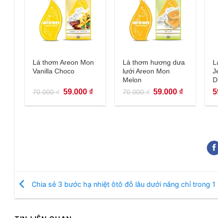
+
+
Lá thơm Areon Mon
Lá thơm hương dưa
L
Vanilla Choco
lưới Areon Mon
J
Melon
D
Giá
Giá
Giá
Giá
59.000
₫
59.000
₫
5
70.000
₫
70.000
₫
gốc
hiện
gốc
hiện
là:
tại
là:
tại
70.000 ₫.
là:
70.000 ₫.
là:
59.000 ₫.
59.000 ₫.
Chia sẻ 3 bước hạ nhiệt ôtô đỗ lâu dưới nắng chỉ trong 1