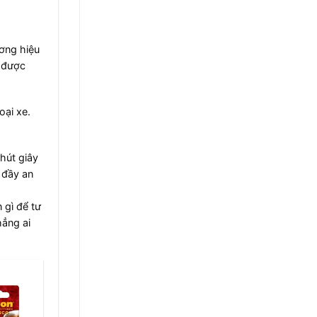
ơng hiệu
ụ được
oại xe.
hút giây
 đầy an
 gì để tư
hẳng ai