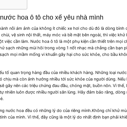
ọ nước hoa ô tô cho xế yêu nhà mình
thành nỗi ám ảnh của không ít chiếc xe hơi cho dù đó là dòng bình
 chùi, vệ sinh nội thất, máy móc và bề mặt bên ngoài, thì việc khử
t việc cần làm. Nước hoa ô tô là một phụ kiện cần thiết trên mọi c
 khử sạch những mùi hôi trong vòng 1 nốt nhạc mà chẳng cần bạn p
sạch mọi mầm mống vi khuẩn gây hại cho sức khỏe, cho bầu khô
 yếu tố quan trọng hàng đầu của nhiều khách hàng. Những loại nướ
chịu mà còn ảnh hưởng nhiều tới sức khỏe của người dùng. Nếu h
sẽ gây nên các triệu chứng đau đầu, chóng mặt, buồn nôn. Vì thế, 
 tự nhiên luôn được nhiều người săn lùng. Hãy đảm bảo rằng, dòng
é.
ùng nước hoa đều có những lý do của riêng mình.Không chỉ khử mùi
ính của mình. Vì thế, đây cũng là một lý do nhất định bạn phải khi