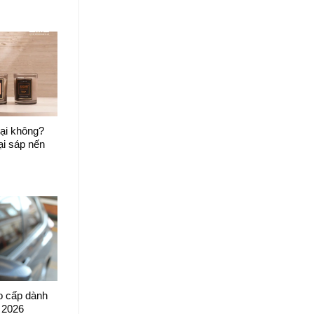
ại không?
ại sáp nến
o cấp dành
 2026