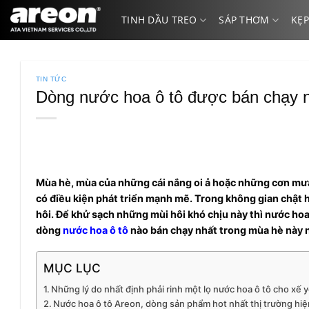
Bỏ
TINH DẦU TREO
SÁP THƠM
KẸP
qua
nội
dung
TIN TỨC
Dòng nước hoa ô tô được bán chạy n
Mùa hè, mùa của những cái nắng oi ả hoặc những cơn mưa r
có điều kiện phát triển mạnh mẽ. Trong không gian chật hẹ
hôi. Để khử sạch những mùi hôi khó chịu này thì nước hoa 
dòng
nước hoa ô tô
nào bán chạy nhất trong mùa hè này 
MỤC LỤC
Những lý do nhất định phải rinh một lọ nước hoa ô tô cho xế 
Nước hoa ô tô Areon, dòng sản phẩm hot nhất thị trường hiệ