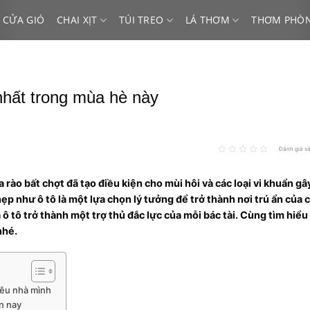
 CỬA GIÓ
CHAI XỊT
TÚI TREO
LÁ THƠM
THƠM PHÒ
hất trong mùa hè này
Đánh giá s
ào bất chợt đã tạo điều kiện cho mùi hôi và các loại vi khuẩn g
p như ô tô là một lựa chọn lý tưởng để trở thành nơi trú ẩn của 
ô tô trở thành một trợ thủ đắc lực của mỗi bác tài. Cùng tìm hiể
nhé.
yêu nhà mình
n nay