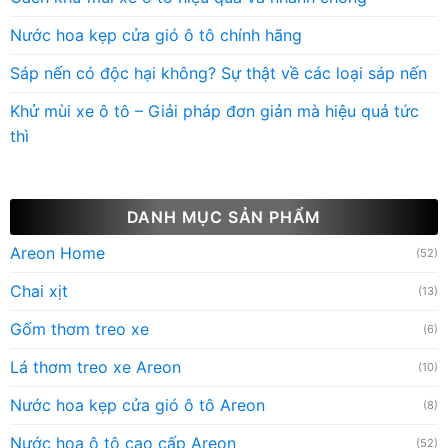
Nước hoa kẹp cửa gió ô tô chính hãng
Sáp nến có độc hại không? Sự thật về các loại sáp nến
Khử mùi xe ô tô – Giải pháp đơn giản mà hiệu quả tức
thì
DANH MỤC SẢN PHẨM
Areon Home
(52)
Chai xịt
(13)
Gốm thơm treo xe
(6)
Lá thơm treo xe Areon
(10)
Nước hoa kẹp cửa gió ô tô Areon
(8)
Nước hoa ô tô cao cấp Areon
(52)