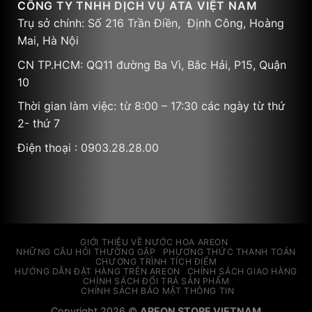
CÔNG TY TNHH DỊCH VỤ ATA VIỆT NAM
Trụ sở chính: Số 216 Trần Điền, Định Công, Hoàng
Mai, Hà Nội
CN TP.HCM: QQ11 đường Ba Vì, Bắc Hải, P15, Quận
10
Thời gian làm việc: từ 8:00 – 17:30 các ngày từ thứ
2- thứ 7
Điện thoại : 0903.28.28.00
GIỚI THIỆU VỀ NƯỚC HOA AREON
NHỮNG CÂU HỎI THƯỜNG GẶP
PHƯƠNG THỨC THANH TOÁN
CHƯƠNG TRÌNH TÍCH ĐIỂM
HƯỚNG DẪN ĐẶT HÀNG TRÊN AREON
CHÍNH SÁCH GIAO HÀNG
CHÍNH SÁCH ĐỔI TRẢ SẢN PHẨM
CHÍNH SÁCH BẢO MẬT THÔNG TIN
Copyright 2026 ©
AREON STORE VIETNAM