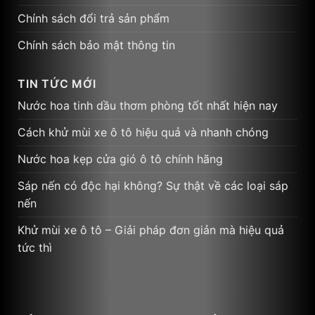
Chính sách đổi trả sản phẩm
Chính sách bảo mật thông tin
TIN TỨC MỚI
Nước hoa tinh dầu thơm phòng tốt nhất hiện nay
Cách khử mùi xe ô tô hiệu quả và nhanh chóng
Nước hoa kẹp cửa gió ô tô chính hãng
Sáp nến có độc hại không? Sự thật về các loại sáp
nến
Khử mùi xe ô tô – Giải pháp đơn giản mà hiệu quả
tức thì