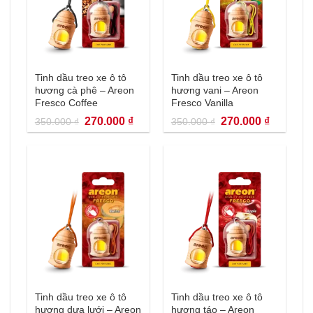
Tinh dầu treo xe ô tô
Tinh dầu treo xe ô tô
hương cà phê – Areon
hương vani – Areon
Fresco Coffee
Fresco Vanilla
Giá
Giá
Giá
Giá
270.000
₫
270.000
₫
350.000
₫
350.000
₫
gốc
hiện
gốc
hiện
là:
tại
là:
tại
350.000 ₫.
là:
350.000 ₫.
là:
270.000 ₫.
270.000 
Tinh dầu treo xe ô tô
Tinh dầu treo xe ô tô
hương dưa lưới – Areon
hương táo – Areon