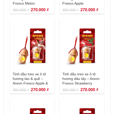
Fresco Melon
Fresco Apple
Giá
Giá
Giá
Giá
270.000
₫
270.000
₫
350.000
₫
350.000
₫
gốc
hiện
gốc
hiện
là:
tại
là:
tại
350.000 ₫.
là:
350.000 ₫.
là:
270.000 ₫.
270.000 
Tinh dầu treo xe ô tô
Tinh dầu treo xe ô tô
hương táo & quế –
hương dâu tây – Areon
Areon Fresco Apple &
Fresco Strawberry
Cinnamon
Giá
Giá
Giá
Giá
270.000
₫
270.000
₫
350.000
₫
350.000
₫
gốc
hiện
gốc
hiện
là:
tại
là:
tại
350.000 ₫.
là:
350.000 ₫.
là:
270.000 ₫.
270.000 