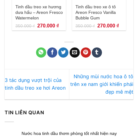
Tinh dầu treo xe hương
Tinh dầu treo xe ô tô
dưa hấu – Areon Fresco
Areon Fresco Vanilla
Watermelon
Bubble Gum
Giá
Giá
Giá
Giá
270.000
₫
270.000
₫
350.000
₫
350.000
₫
gốc
hiện
gốc
hiện
là:
tại
là:
tại
350.000 ₫.
là:
350.000 ₫.
là:
270.000 ₫.
270.000 
Những mùi nước hoa ô tô
3 tác dụng vượt trội của
trên xe nam giới khiến phái
tinh dầu treo xe hơi Areon
đẹp mê mệt
TIN LIÊN QUAN
Nước hoa tinh dầu thơm phòng tốt nhất hiện nay