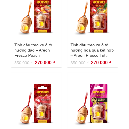
Tinh dầu treo xe ô tô
Tinh dầu treo xe ô tô
hương đào – Areon
hương hoa quả kết hợp
Fresco Peach
– Areon Fresco Tutti
Frutti
Giá
Giá
Giá
Giá
270.000
₫
270.000
₫
350.000
₫
350.000
₫
gốc
hiện
gốc
hiện
là:
tại
là:
tại
350.000 ₫.
là:
350.000 ₫.
là:
270.000 ₫.
270.000 