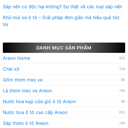
Sáp nến có độc hại không? Sự thật về các loại sáp nến
Khử mùi xe ô tô – Giải pháp đơn giản mà hiệu quả tức
thì
DANH MỤC SẢN PHẨM
Areon Home
(52)
Chai xịt
(13)
Gốm thơm treo xe
(6)
Lá thơm treo xe Areon
(10)
Nước hoa kẹp cửa gió ô tô Areon
(8)
Nước hoa ô tô cao cấp Areon
(52)
Sáp thơm ô tô Areon
(19)