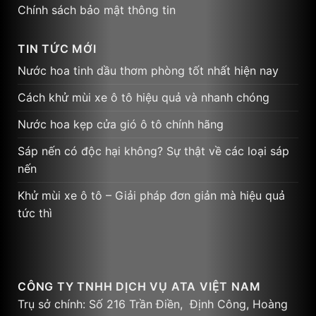
Chính sách bảo mật thông tin
TIN TỨC MỚI
Nước hoa tinh dầu thơm phòng tốt nhất hiện nay
Cách khử mùi xe ô tô hiệu quả và nhanh chóng
Nước hoa kẹp cửa gió ô tô chính hãng
Sáp nến có độc hại không? Sự thật về các loại sáp
nến
Khử mùi xe ô tô – Giải pháp đơn giản mà hiệu quả
tức thì
CÔNG TY TNHH DỊCH VỤ ATA VIỆT NAM
Trụ sở chính: Số 216 Trần Điền, Định Công, Hoàng