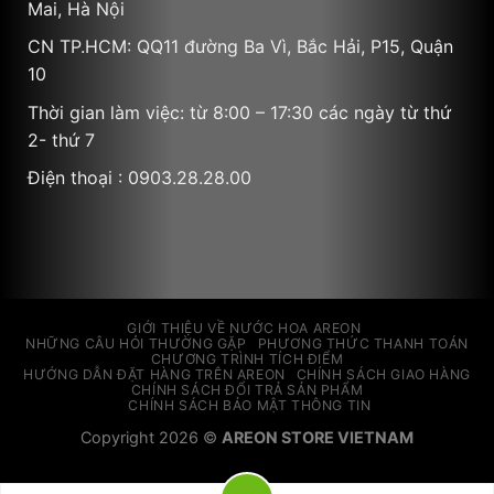
Mai, Hà Nội
CN TP.HCM: QQ11 đường Ba Vì, Bắc Hải, P15, Quận
10
Thời gian làm việc: từ 8:00 – 17:30 các ngày từ thứ
2- thứ 7
Điện thoại : 0903.28.28.00
GIỚI THIỆU VỀ NƯỚC HOA AREON
NHỮNG CÂU HỎI THƯỜNG GẶP
PHƯƠNG THỨC THANH TOÁN
CHƯƠNG TRÌNH TÍCH ĐIỂM
HƯỚNG DẪN ĐẶT HÀNG TRÊN AREON
CHÍNH SÁCH GIAO HÀNG
CHÍNH SÁCH ĐỔI TRẢ SẢN PHẨM
CHÍNH SÁCH BẢO MẬT THÔNG TIN
Copyright 2026 ©
AREON STORE VIETNAM