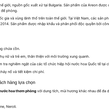
hế giới, nguồn gốc xuất xứ tại Bulgaria. Sản phẩm của Areon được 
m để phòng.
c gia và vùng lãnh thổ trên toàn thế giới. Tại Việt Nam, các sản 
ăm 2014. Sản phẩm được nhập khẩu và phân phối độc quyền bởi côn
ng chứa cồn.
ụ nữ và trẻ em, thân thiện với môi trường xung quanh.
ểm tra nghiêm ngặt của các tổ chức hiệp hội nước hoa Quốc tế tại 
háy nổ và tiết kiệm chi phí.
ách hàng lựa chọn
 nước hoa thơm phòng
với dung tích, mùi hương khác nhau để đa 
e, Neroli.