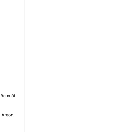
gốc xuất
g Areon.