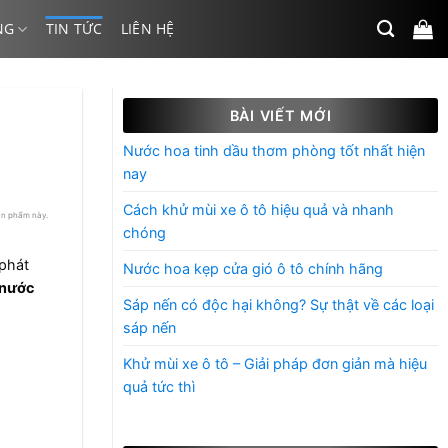
NG
TIN TỨC
LIÊN HỆ
BÀI VIẾT MỚI
Nước hoa tinh dầu thơm phòng tốt nhất hiện
nay
Cách khử mùi xe ô tô hiệu quả và nhanh
ản phẩm này.
chóng
 phát
Nước hoa kẹp cửa gió ô tô chính hãng
 nước
Sáp nến có độc hại không? Sự thật về các loại
sáp nến
Khử mùi xe ô tô – Giải pháp đơn giản mà hiệu
quả tức thì