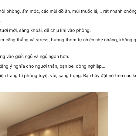
hôi phòng, ẩm mốc, các mùi đồ ăn, mùi thuốc lá,… rất nhanh chón
.
ươi mới, sảng khoái, dễ chịu khi vào phòng.
ảm căng thẳng và stress, hương thơm tự nhiên nhẹ nhàng, không 
àng vào giấc ngủ và ngủ ngon hơn.
ặng ý nghĩa cho người thân, bạn bè, đồng nghiệp,…
ện trang trí phòng tuyệt vời, sang trọng.
Bạn hãy đặt nó trên các k