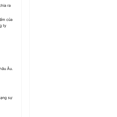
chia ra
phẩm của
g ty
châu Âu.
dạng sự