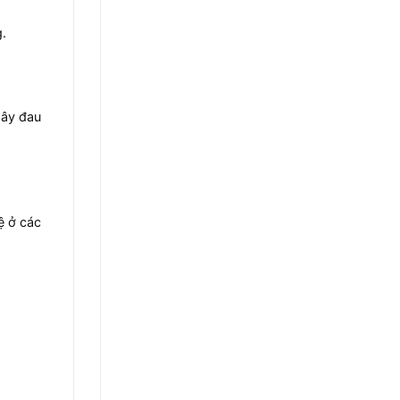
g.
gây đau
ệ ở các