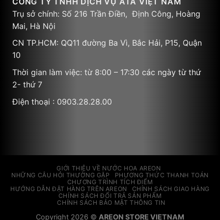
CÔNG TY TNHH DỊCH VỤ ATA VIỆT NAM
Trụ sở chính: Số 216 Trần Điền, Định Công, Hoàng
Mai, Hà Nội
CN TP.HCM: QQ11 đường Ba Vì, Bắc Hải, P15, Quận
10
Thời gian làm việc: từ 8:00 – 17:30 các ngày từ thứ
2- thứ 7
Điện thoại : 0903.28.28.00
GIỚI THIỆU VỀ NƯỚC HOA AREON
NHỮNG CÂU HỎI THƯỜNG GẶP
PHƯƠNG THỨC THANH TOÁN
CHƯƠNG TRÌNH TÍCH ĐIỂM
HƯỚNG DẪN ĐẶT HÀNG TRÊN AREON
CHÍNH SÁCH GIAO HÀNG
CHÍNH SÁCH ĐỔI TRẢ SẢN PHẨM
CHÍNH SÁCH BẢO MẬT THÔNG TIN
Copyright 2026 ©
AREON STORE VIETNAM