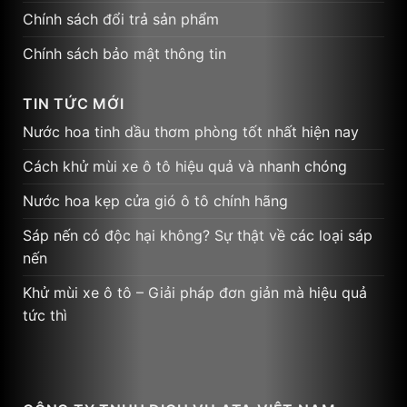
Chính sách đổi trả sản phẩm
Chính sách bảo mật thông tin
TIN TỨC MỚI
Nước hoa tinh dầu thơm phòng tốt nhất hiện nay
Cách khử mùi xe ô tô hiệu quả và nhanh chóng
Nước hoa kẹp cửa gió ô tô chính hãng
Sáp nến có độc hại không? Sự thật về các loại sáp
nến
Khử mùi xe ô tô – Giải pháp đơn giản mà hiệu quả
tức thì