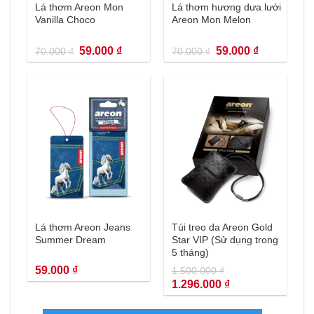
Lá thơm Areon Mon
Lá thơm hương dưa lưới
Vanilla Choco
Areon Mon Melon
Giá
Giá
Giá
Giá
59.000
₫
59.000
₫
70.000
₫
70.000
₫
gốc
hiện
gốc
hiện
là:
tại
là:
tại
70.000 ₫.
là:
70.000 ₫.
là:
59.000 ₫.
59.000 ₫.
Lá thơm Areon Jeans
Túi treo da Areon Gold
Summer Dream
Star VIP (Sử dụng trong
5 tháng)
59.000
₫
1.500.000
₫
Giá
Giá
1.296.000
₫
gốc
hiện
là:
tại
1.500.000 ₫.
là: