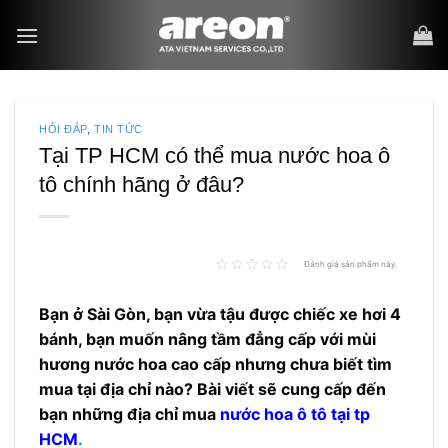
Bỏ
qua
nội
dung
HỎI ĐÁP
,
TIN TỨC
Tại TP HCM có thể mua nước hoa ô
tô chính hãng ở đâu?
Đánh giá sản phẩm này.
Bạn ở Sài Gòn, bạn vừa tậu được chiếc xe hơi 4
bánh, bạn muốn nâng tầm đẳng cấp với mùi
hương nước hoa cao cấp nhưng chưa biết tìm
mua tại địa chỉ nào? Bài viết sẽ cung cấp đến
bạn những địa chỉ mua
nước hoa ô tô tại tp
HCM
.