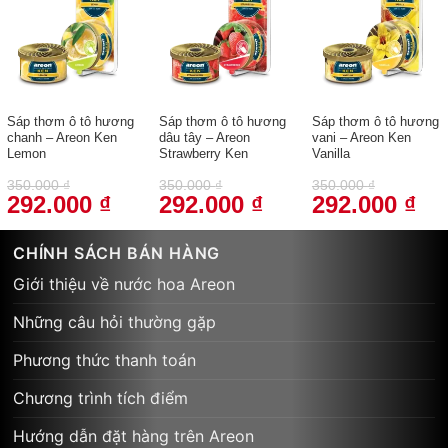
Sáp thơm ô tô hương
Sáp thơm ô tô hương
Sáp thơm ô tô hương
chanh – Areon Ken
dâu tây – Areon
vani – Areon Ken
Lemon
Strawberry Ken
Vanilla
350.000
₫
350.000
₫
350.000
₫
292.000
₫
292.000
₫
292.000
₫
Giá
Giá
Giá
Giá
Giá
Giá
gốc
hiện
gốc
hiện
gốc
hiện
là:
tại
là:
tại
là:
tại
350.000 ₫.
là:
350.000 ₫.
là:
350.000 ₫.
là:
CHÍNH SÁCH BÁN HÀNG
292.000 ₫.
292.000 ₫.
292
Giới thiệu về nước hoa Areon
Những câu hỏi thường gặp
Phương thức thanh toán
Chương trình tích điểm
Hướng dẫn đặt hàng trên Areon