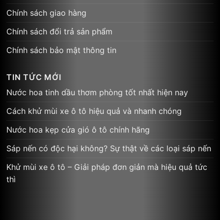
Chính sách giao hàng
Chính sách đổi trả sản phẩm
Chính sách bảo mật thông tin
TIN TỨC MỚI
Nước hoa tinh dầu thơm phòng tốt nhất hiện nay
Cách khử mùi xe ô tô hiệu quả và nhanh chóng
Nước hoa kẹp cửa gió ô tô chính hãng
Sáp nến có độc hại không? Sự thật về các loại sáp nến
Khử mùi xe ô tô – Giải pháp đơn giản mà hiệu quả tức
thì