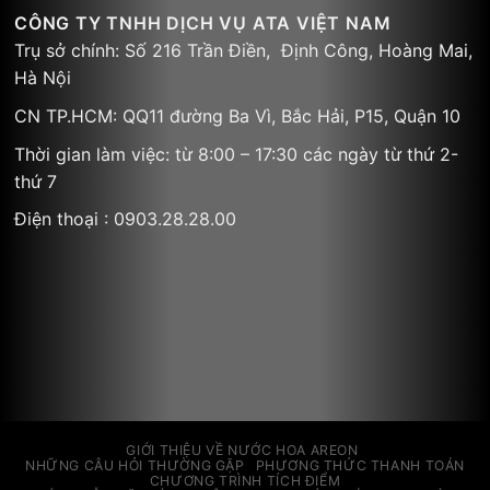
CÔNG TY TNHH DỊCH VỤ ATA VIỆT NAM
Trụ sở chính: Số 216 Trần Điền, Định Công, Hoàng Mai,
Hà Nội
CN TP.HCM: QQ11 đường Ba Vì, Bắc Hải, P15, Quận 10
Thời gian làm việc: từ 8:00 – 17:30 các ngày từ thứ 2-
thứ 7
Điện thoại : 0903.28.28.00
GIỚI THIỆU VỀ NƯỚC HOA AREON
NHỮNG CÂU HỎI THƯỜNG GẶP
PHƯƠNG THỨC THANH TOÁN
CHƯƠNG TRÌNH TÍCH ĐIỂM