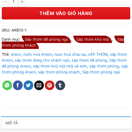
THÊM VÀO GIỎ HÀNG
SKU:
AKB13-1
Danh mục:
Sáp thơm để phòng ngủ
,
Sáp thơm khử mùi
,
Sáp
thơm phòng khách
Thẻ:
areon
,
nước hoa Areon
,
nuoc hoa chau au
,
sÁP THƠM
,
sáp thơm
Areon
,
sáp thơm dùng cho khách sạn
,
sáp thơm để phòng
,
Sáp thơm
để phòng Areon
,
sáp thơm khử mùi nhà vệ sinh
,
sáp thơm phòng
,
sáp
thơm phòng Areon
,
sáp thơm phòng khách
,
Sáp thơm phòng ngủ
MÔ TẢ