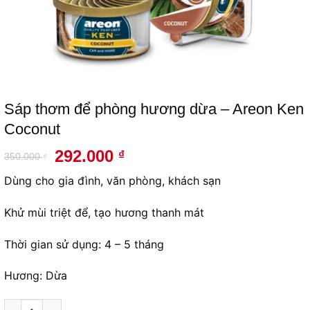
Sáp thơm để phòng hương dừa – Areon Ken
Coconut
Giá
Giá
292.000
₫
350.000
₫
gốc
hiện
Dùng cho gia đình, văn phòng, khách sạn
là:
tại
350.000 ₫.
là:
Khử mùi triệt để, tạo hương thanh mát
292.000 ₫.
Thời gian sử dụng: 4 – 5 tháng
Hương: Dừa
Sáp thơm để phòng hương dừa – Areon Ken Coconut số lượng