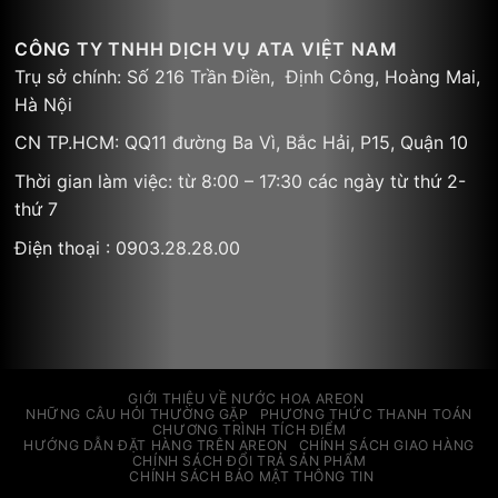
CÔNG TY TNHH DỊCH VỤ ATA VIỆT NAM
Trụ sở chính: Số 216 Trần Điền, Định Công, Hoàng Mai,
Hà Nội
CN TP.HCM: QQ11 đường Ba Vì, Bắc Hải, P15, Quận 10
Thời gian làm việc: từ 8:00 – 17:30 các ngày từ thứ 2-
thứ 7
Điện thoại : 0903.28.28.00
GIỚI THIỆU VỀ NƯỚC HOA AREON
NHỮNG CÂU HỎI THƯỜNG GẶP
PHƯƠNG THỨC THANH TOÁN
CHƯƠNG TRÌNH TÍCH ĐIỂM
HƯỚNG DẪN ĐẶT HÀNG TRÊN AREON
CHÍNH SÁCH GIAO HÀNG
CHÍNH SÁCH ĐỔI TRẢ SẢN PHẨM
CHÍNH SÁCH BẢO MẬT THÔNG TIN