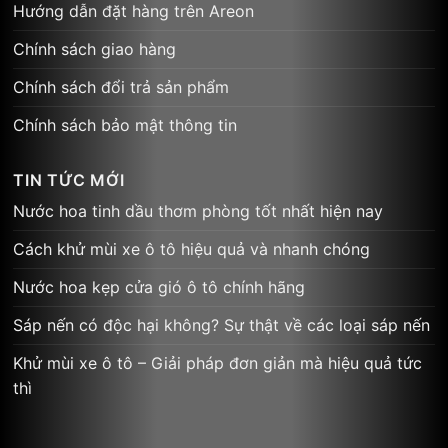
Hướng dẫn đặt hàng trên Areon
Chính sách giao hàng
Chính sách đổi trả sản phẩm
Chính sách bảo mật thông tin
TIN TỨC MỚI
Nước hoa tinh dầu thơm phòng tốt nhất hiện nay
Cách khử mùi xe ô tô hiệu quả và nhanh chóng
Nước hoa kẹp cửa gió ô tô chính hãng
Sáp nến có độc hại không? Sự thật về các loại sáp nến
Khử mùi xe ô tô – Giải pháp đơn giản mà hiệu quả tức
thì