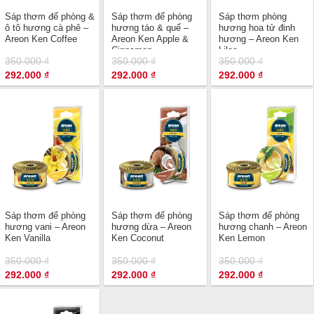
Sáp thơm để phòng &
Sáp thơm để phòng
Sáp thơm phòng
ô tô hương cà phê –
hương táo & quế –
hương hoa tử đinh
Areon Ken Coffee
Areon Ken Apple &
hương – Areon Ken
Cinnamon
Lilac
350.000
₫
350.000
₫
350.000
₫
Giá
Giá
Giá
Giá
Giá
Giá
292.000
₫
292.000
₫
292.000
₫
gốc
hiện
gốc
hiện
gốc
hiện
là:
tại
là:
tại
là:
tại
350.000 ₫.
là:
350.000 ₫.
là:
350.000 ₫.
là:
292.000 ₫.
292.000 ₫.
292.000 ₫.
Sáp thơm để phòng
Sáp thơm để phòng
Sáp thơm để phòng
hương vani – Areon
hương dừa – Areon
hương chanh – Areon
Ken Vanilla
Ken Coconut
Ken Lemon
350.000
₫
350.000
₫
350.000
₫
Giá
Giá
Giá
Giá
Giá
Giá
292.000
₫
292.000
₫
292.000
₫
gốc
hiện
gốc
hiện
gốc
hiện
là:
tại
là:
tại
là:
tại
350.000 ₫.
là:
350.000 ₫.
là:
350.000 ₫.
là:
292.000 ₫.
292.000 ₫.
292.000 ₫.