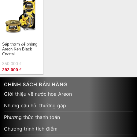
Sáp thơm để phòng
Areon Ken Black
Crystal
350.000
₫
Giá
Giá
292.000
₫
gốc
hiện
là:
tại
350.000 ₫.
là:
CHÍNH SÁCH BÁN HÀNG
292.000 ₫.
Giới thiệu về nước hoa Areon
Những câu hỏi thường gặp
Phương thức thanh toán
Chương trình tích điểm