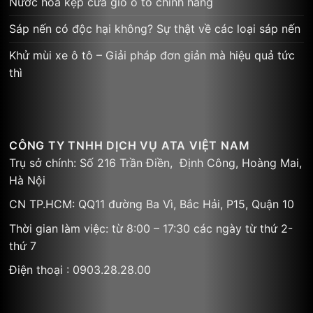
Nước hoa kẹp cửa gió ô tô chính hãng
Sáp nến có độc hại không? Sự thật về các loại sáp nến
Khử mùi xe ô tô – Giải pháp đơn giản mà hiệu quả tức
thì
CÔNG TY TNHH DỊCH VỤ ATA VIỆT NAM
Trụ sở chính: Số 216 Trần Điền, Định Công, Hoàng Mai,
Hà Nội
CN TP.HCM: QQ11 đường Ba Vì, Bắc Hải, P15, Quận 10
Thời gian làm việc: từ 8:00 – 17:30 các ngày từ thứ 2-
thứ 7
Điện thoại : 0903.28.28.00