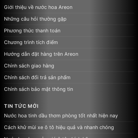
Giới thiệu về nước hoa Areon
Những câu hỏi thường gặp
Phương thức thanh toán
Chương trình tích điểm
Hướng dẫn đặt hàng trên Areon
Chính sách giao hàng
Chính sách đổi trả sản phẩm
Chính sách bảo mật thông tin
TIN TỨC MỚI
Nước hoa tinh dầu thơm phòng tốt nhất hiện nay
Cách khử mùi xe ô tô hiệu quả và nhanh chóng