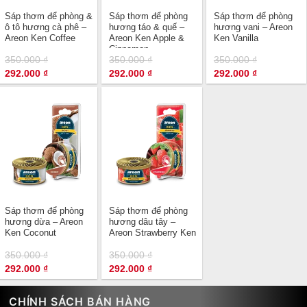
Sáp thơm để phòng &
Sáp thơm để phòng
Sáp thơm để phòng
ô tô hương cà phê –
hương táo & quế –
hương vani – Areon
Areon Ken Coffee
Areon Ken Apple &
Ken Vanilla
Cinnamon
350.000
₫
350.000
₫
350.000
₫
Giá
Giá
Giá
Giá
Giá
Giá
292.000
₫
292.000
₫
292.000
₫
gốc
hiện
gốc
hiện
gốc
hiện
là:
tại
là:
tại
là:
tại
350.000 ₫.
là:
350.000 ₫.
là:
350.000 ₫.
là:
292.000 ₫.
292.000 ₫.
292.000 ₫.
Sáp thơm để phòng
Sáp thơm để phòng
hương dừa – Areon
hương dâu tây –
Ken Coconut
Areon Strawberry Ken
350.000
₫
350.000
₫
Giá
Giá
Giá
Giá
292.000
₫
292.000
₫
gốc
hiện
gốc
hiện
là:
tại
là:
tại
350.000 ₫.
là:
350.000 ₫.
là:
CHÍNH SÁCH BÁN HÀNG
292.000 ₫.
292.000 ₫.