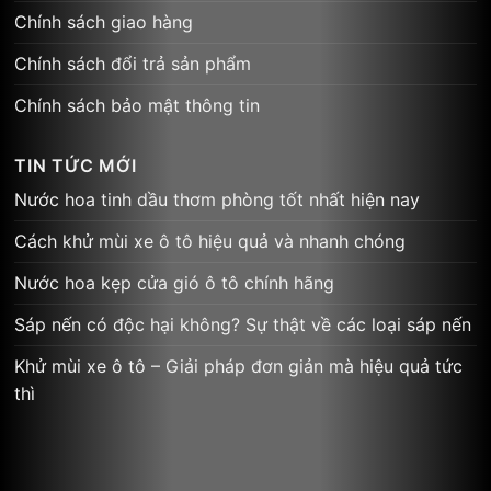
Hướng dẫn đặt hàng trên Areon
Chính sách giao hàng
Chính sách đổi trả sản phẩm
Chính sách bảo mật thông tin
TIN TỨC MỚI
Nước hoa tinh dầu thơm phòng tốt nhất hiện nay
Cách khử mùi xe ô tô hiệu quả và nhanh chóng
Nước hoa kẹp cửa gió ô tô chính hãng
Sáp nến có độc hại không? Sự thật về các loại sáp nến
Khử mùi xe ô tô – Giải pháp đơn giản mà hiệu quả tức
thì