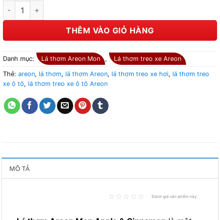
Lá thơm Areon Mon Apple & Cinnamon số lượng
THÊM VÀO GIỎ HÀNG
Danh mục:
Lá thơm Areon Mon
,
Lá thơm treo xe Areon
Thẻ:
areon
,
lá thơm
,
lá thơm Areon
,
lá thơm treo xe hơi
,
lá thơm treo
xe ô tô
,
lá thơm treo xe ô tô Areon
MÔ TẢ
Đánh giá sản phẩm này.