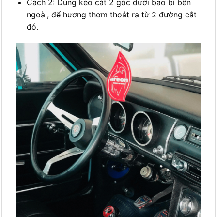
Cách 2: Dùng kéo cắt 2 góc dưới bao bì bên
ngoài, để hương thơm thoát ra từ 2 đường cắt
đó.