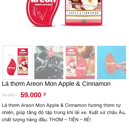
Lá thơm Areon Mon Apple & Cinnamon
Giá
Giá
59.000
₫
70.000
₫
gốc
hiện
Lá thơm Areon Mon Apple & Cinnamon
hương thơm tự
là:
tại
nhiên, giúp tăng độ tập trung khi lái xe. Xuất xứ châu Âu,
70.000 ₫.
là:
chất lượng hàng đầu. THƠM – TIỆN – RẺ!
59.000 ₫.