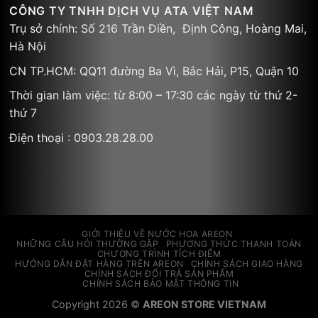
CÔNG TY TNHH DỊCH VỤ ATA VIỆT NAM
Trụ sở chính: Số 216 Trần Điền, Định Công, Hoàng Mai,
Hà Nội
CN TP.HCM: QQ11 đường Ba Vì, Bắc Hải, P15, Quận 10
Thời gian làm việc: từ 8:00 – 17:30 các ngày từ thứ 2-
thứ 7
Điện thoại : 0903.28.28.00
GIỚI THIỆU VỀ NƯỚC HOA AREON
NHỮNG CÂU HỎI THƯỜNG GẶP
PHƯƠNG THỨC THANH TOÁN
CHƯƠNG TRÌNH TÍCH ĐIỂM
HƯỚNG DẪN ĐẶT HÀNG TRÊN AREON
CHÍNH SÁCH GIAO HÀNG
CHÍNH SÁCH ĐỔI TRẢ SẢN PHẨM
CHÍNH SÁCH BẢO MẬT THÔNG TIN