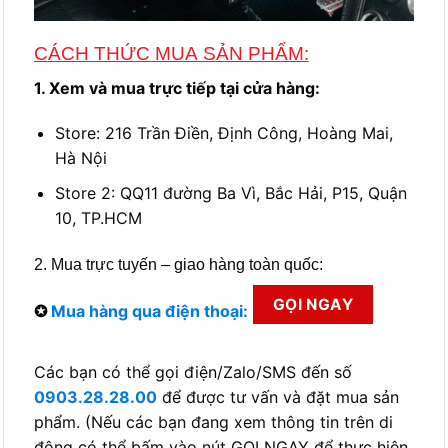
CÁCH THỨC MUA SẢN PHẨM:
1. Xem và mua trực tiếp tại cửa hàng:
Store: 216 Trần Điền, Định Công, Hoàng Mai,
Hà Nội
Store 2: QQ11 đường Ba Vì, Bắc Hải, P15, Quận
10, TP.HCM
2. Mua trực tuyến – giao hàng toàn quốc:
GỌI NGAY
✪
Mua hàng qua điện thoại:
Các bạn có thể gọi điện/Zalo/SMS đến số
0903.28.28.00
để được tư vấn và đặt mua sản
phẩm. (Nếu các bạn đang xem thông tin trên di
động có thể bấm vào nút GỌI NGAY để thực hiện