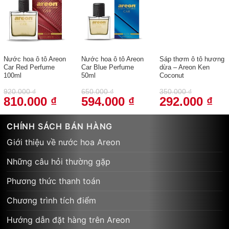
Nước hoa ô tô Areon
Nước hoa ô tô Areon
Sáp thơm ô tô hương
Car Red Perfume
Car Blue Perfume
dừa – Areon Ken
100ml
50ml
Coconut
920.000
₫
650.000
₫
350.000
₫
810.000
₫
594.000
₫
292.000
₫
Giá
Giá
Giá
Giá
Giá
Giá
gốc
hiện
gốc
hiện
gốc
hiện
là:
tại
là:
tại
là:
tại
920.000 ₫.
là:
650.000 ₫.
là:
350.000 ₫.
là:
CHÍNH SÁCH BÁN HÀNG
810.000 ₫.
594.000 ₫.
292
Giới thiệu về nước hoa Areon
Những câu hỏi thường gặp
Phương thức thanh toán
Chương trình tích điểm