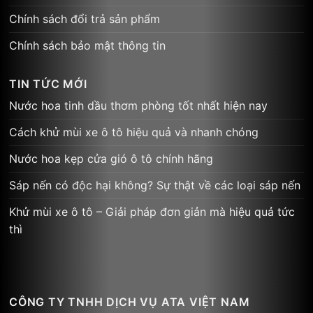
Chính sách đổi trả sản phẩm
Chính sách bảo mật thông tin
TIN TỨC MỚI
Nước hoa tinh dầu thơm phòng tốt nhất hiện nay
Cách khử mùi xe ô tô hiệu quả và nhanh chóng
Nước hoa kẹp cửa gió ô tô chính hãng
Sáp nến có độc hại không? Sự thật về các loại sáp nến
Khử mùi xe ô tô – Giải pháp đơn giản mà hiệu quả tức
thì
CÔNG TY TNHH DỊCH VỤ ATA VIỆT NAM