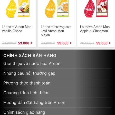
Lá thơm Areon Mon
Lá thơm hương dưa
Lá thơm Areon Mon
Vanilla Choco
lưới Areon Mon
Apple & Cinnamon
Melon
Giá
Giá
Giá
Giá
Giá
Gi
70.000
₫
59.000
₫
70.000
₫
59.000
₫
70.000
₫
59.000
₫
gốc
hiện
gốc
hiện
gốc
hi
là:
tại
là:
tại
là:
tại
70.000 ₫.
là:
70.000 ₫.
là:
70.000 ₫.
là:
CHÍNH SÁCH BÁN HÀNG
59.000 ₫.
59.000 ₫.
59
Giới thiệu về nước hoa Areon
Những câu hỏi thường gặp
Phương thức thanh toán
Chương trình tích điểm
Hướng dẫn đặt hàng trên Areon
Chính sách giao hàng