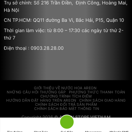
Trụ sở chính: Số 216 Trần Điền, Định Công, Hoàng Mai,
Hà Nội
CN TP.HCM: QQ11 đường Ba Vì, Bắc Hải, P15, Quận 10
Thời gian làm việc: từ 8:00 – 17:30 các ngày từ thứ 2-
thứ 7
Điện thoại : 0903.28.28.00
GIỚI THIỆU VỀ NƯỚC HOA AREON
NHỮNG CÂU HỎI THƯỜNG GẶP
PHƯƠNG THỨC THANH TOÁN
CHƯƠNG TRÌNH TÍCH ĐIỂM
HƯỚNG DẪN ĐẶT HÀNG TRÊN AREON
CHÍNH SÁCH GIAO HÀNG
CHÍNH SÁCH ĐỔI TRẢ SẢN PHẨM
CHÍNH SÁCH BẢO MẬT THÔNG TIN
Copyright 2026 ©
AREON STORE VIETNAM