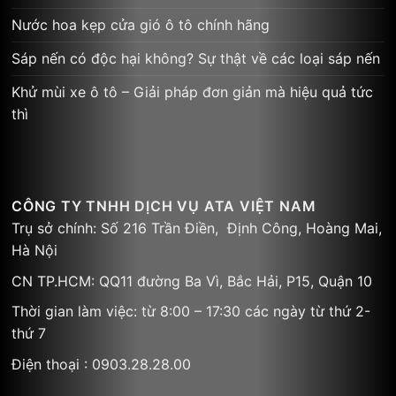
Nước hoa kẹp cửa gió ô tô chính hãng
Sáp nến có độc hại không? Sự thật về các loại sáp nến
Khử mùi xe ô tô – Giải pháp đơn giản mà hiệu quả tức
thì
CÔNG TY TNHH DỊCH VỤ ATA VIỆT NAM
Trụ sở chính: Số 216 Trần Điền, Định Công, Hoàng Mai,
Hà Nội
CN TP.HCM: QQ11 đường Ba Vì, Bắc Hải, P15, Quận 10
Thời gian làm việc: từ 8:00 – 17:30 các ngày từ thứ 2-
thứ 7
Điện thoại : 0903.28.28.00