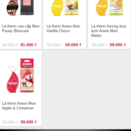
Lá thơm cao cấp Mon
Lá thơm Areon Mon
Lá thơm hương dưa
Peony Blossom
Vanilla Choco
lưới Areon Mon
Melon
Giá
Giá
Giá
Giá
Giá
Gi
90.000
₫
81.000
₫
70.000
₫
59.000
₫
70.000
₫
59.000
₫
gốc
hiện
gốc
hiện
gốc
hi
là:
tại
là:
tại
là:
tại
90.000 ₫.
là:
70.000 ₫.
là:
70.000 ₫.
là:
81.000 ₫.
59.000 ₫.
59
Lá thơm Areon Mon
Apple & Cinnamon
Giá
Giá
70.000
₫
59.000
₫
gốc
hiện
là:
tại