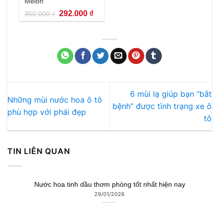
Melon
Giá
Giá
292.000
₫
350.000
₫
gốc
hiện
là:
tại
350.000 ₫.
là:
292.000 ₫.
6 mùi lạ giúp bạn “bắt
Những mùi nước hoa ô tô
bệnh” được tình trạng xe ô
phù hợp với phái đẹp
tô
TIN LIÊN QUAN
Nước hoa tinh dầu thơm phòng tốt nhất hiện nay
29/01/2026