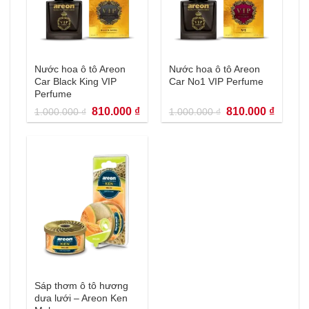
Nước hoa ô tô Areon
Nước hoa ô tô Areon
Car Black King VIP
Car No1 VIP Perfume
Perfume
Giá
Giá
Giá
Giá
810.000
₫
810.000
₫
1.000.000
₫
1.000.000
₫
gốc
hiện
gốc
hiện
là:
tại
là:
tại
1.000.000 ₫.
là:
1.000.000 ₫.
là:
810.000 ₫.
810.000
Sáp thơm ô tô hương
dưa lưới – Areon Ken