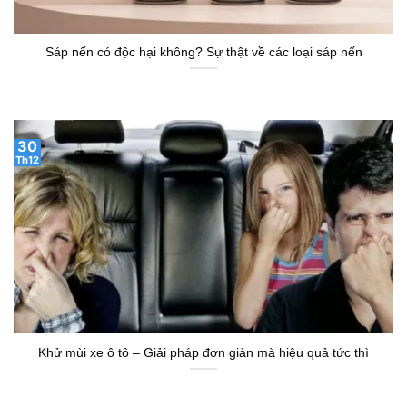
Sáp nến có độc hại không? Sự thật về các loại sáp nến
30
Th12
Khử mùi xe ô tô – Giải pháp đơn giản mà hiệu quả tức thì