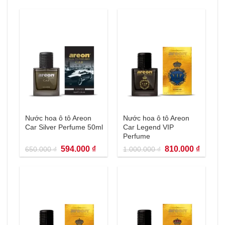
Nước hoa ô tô Areon
Nước hoa ô tô Areon
Car Silver Perfume 50ml
Car Legend VIP
Perfume
Giá
Giá
Giá
Giá
594.000
₫
810.000
₫
650.000
₫
1.000.000
₫
gốc
hiện
gốc
hiện
là:
tại
là:
tại
650.000 ₫.
là:
1.000.000 ₫.
là:
594.000 ₫.
810.000