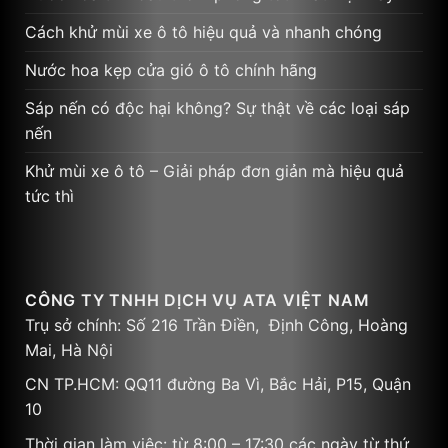
Cách khử mùi xe ô tô hiệu quả và nhanh chóng
Nước hoa kẹp cửa gió ô tô chính hãng
Sáp nến có độc hại không? Sự thật về các loại sáp
nến
Khử mùi xe ô tô – Giải pháp đơn giản mà hiệu quả
tức thì
CÔNG TY TNHH DỊCH VỤ ATA VIỆT NAM
Trụ sở chính: Số 216 Trần Điền, Định Công, Hoàng
Mai, Hà Nội
CN TP.HCM: QQ11 đường Ba Vì, Bắc Hải, P15, Quận
10
Thời gian làm việc: từ 8:00 – 17:30 các ngày từ thứ