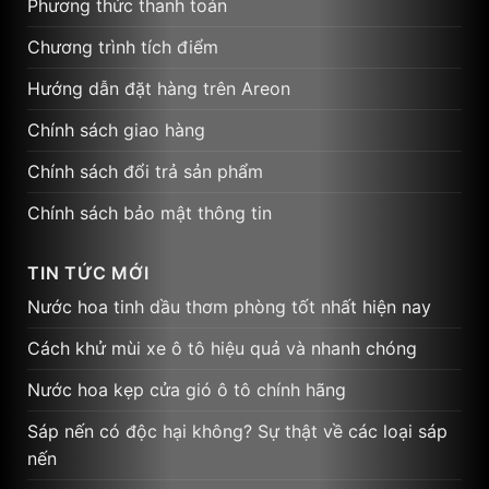
Phương thức thanh toán
Chương trình tích điểm
Hướng dẫn đặt hàng trên Areon
Chính sách giao hàng
Chính sách đổi trả sản phẩm
Chính sách bảo mật thông tin
TIN TỨC MỚI
Nước hoa tinh dầu thơm phòng tốt nhất hiện nay
Cách khử mùi xe ô tô hiệu quả và nhanh chóng
Nước hoa kẹp cửa gió ô tô chính hãng
Sáp nến có độc hại không? Sự thật về các loại sáp
nến