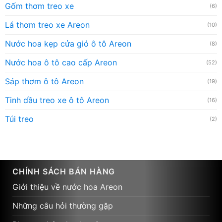
Gốm thơm treo xe
(6)
Lá thơm treo xe Areon
(10)
Nước hoa kẹp cửa gió ô tô Areon
(8)
Nước hoa ô tô cao cấp Areon
(52)
Sáp thơm ô tô Areon
(19)
Tinh dầu treo xe ô tô Areon
(16)
Túi treo
(2)
CHÍNH SÁCH BÁN HÀNG
Giới thiệu về nước hoa Areon
Những câu hỏi thường gặp