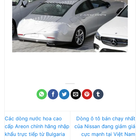
Các dòng nước hoa cao
Dòng ô tô bán chạy nhất
cấp Areon chính hãng nhập
của Nissan đang giảm giá
khẩu trực tiếp từ Bulgaria
cực mạnh tại Việt Nam