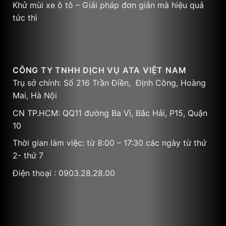
Khử mùi xe ô tô – Giải pháp đơn giản mà hiệu quả
tức thì
CÔNG TY TNHH DỊCH VỤ ATA VIỆT NAM
Trụ sở chính: Số 216 Trần Điền, Định Công, Hoàng
Mai, Hà Nội
CN TP.HCM: QQ11 đường Ba Vì, Bắc Hải, P15, Quận
10
Thời gian làm việc: từ 8:00 – 17:30 các ngày từ thứ
2- thứ 7
Điện thoại : 0903.28.28.00