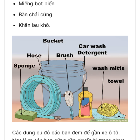
Miếng bọt biển
Bàn chải cứng
Khăn lau khô.
Các dụng cụ đó các bạn đem để gần xe ô tô.