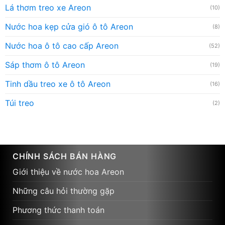
Lá thơm treo xe Areon
(10)
Nước hoa kẹp cửa gió ô tô Areon
(8)
Nước hoa ô tô cao cấp Areon
(52)
Sáp thơm ô tô Areon
(19)
Tinh dầu treo xe ô tô Areon
(16)
Túi treo
(2)
CHÍNH SÁCH BÁN HÀNG
Giới thiệu về nước hoa Areon
Những câu hỏi thường gặp
Phương thức thanh toán