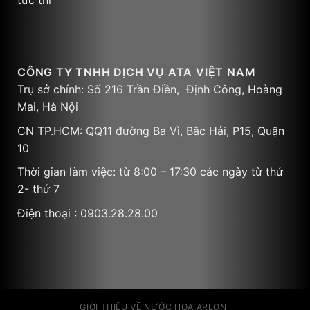
tức thì
CÔNG TY TNHH DỊCH VỤ ATA VIỆT NAM
Trụ sở chính: Số 216 Trần Điền, Định Công, Hoàng
Mai, Hà Nội
CN TP.HCM: QQ11 đường Ba Vì, Bắc Hải, P15, Quận
10
Thời gian làm việc: từ 8:00 – 17:30 các ngày từ thứ
2- thứ 7
Điện thoại : 0903.28.28.00
GIỚI THIỆU VỀ NƯỚC HOA AREON