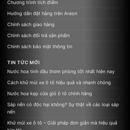
Chương trình tích điểm
Hướng dẫn đặt hàng trên Areon
Chính sách giao hàng
Chính sách đổi trả sản phẩm
Chính sách bảo mật thông tin
TIN TỨC MỚI
Nước hoa tinh dầu thơm phòng tốt nhất hiện nay
Cách khử mùi xe ô tô hiệu quả và nhanh chóng
Nước hoa kẹp cửa gió ô tô chính hãng
Sáp nến có độc hại không? Sự thật về các loại sáp
nến
Khử mùi xe ô tô – Giải pháp đơn giản mà hiệu quả