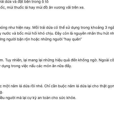
rái dứa và đặt bên trong ô tô
c, mùi thuốc lá hay mùi đồ ăn vương vãi trên xe.
oi nóng như hiện nay. Mỗi trái dứa có thể sử dụng trong khoảng 3 ng
y nước và bốc mùi hôi khó chịu. Đây còn là nguyên nhân thu hút nhi
hững người bận rộn hoặc những người “hay quên”
lẫm. Tuy nhiên, lại mang lại những hiệu quả đến không ngờ. Ngoài 
ử dụng trong việc nấu các món ăn nữa đấy.
ợc một nắm lá dứa rồi nhé. Chỉ cần buộc nắm lá dứa lại cho thật gọ
g.
iều người mà lại cự kỳ an toàn cho sức khỏe.