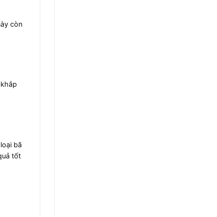
này còn
g khắp
loại bã
quả tốt