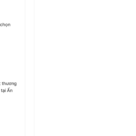
 chọn
t thương
tại Ấn