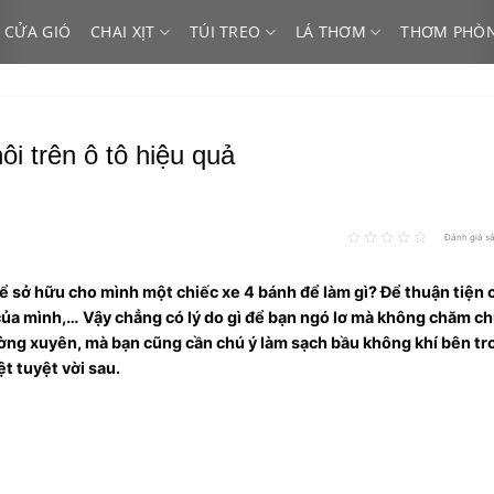
 CỬA GIÓ
CHAI XỊT
TÚI TREO
LÁ THƠM
THƠM PHÒ
i trên ô tô hiệu quả
Đánh giá s
ỉ để sở hữu cho mình một chiếc xe 4 bánh để làm gì? Để thuận tiện 
 của mình,… Vậy chẳng có lý do gì để bạn ngó lơ mà không chăm c
ờng xuyên, mà bạn cũng cần chú ý làm sạch bầu không khí bên tr
t tuyệt vời sau.