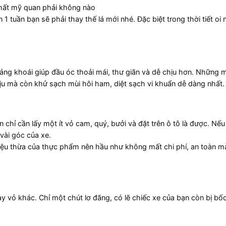
 mất mỹ quan phải không nào
 1 tuần bạn sẽ phải thay thế lá mới nhé. Đặc biệt trong thời tiết oi
ảng khoái giúp đầu óc thoải mái, thư giãn và dễ chịu hơn. Những m
u mà còn khử sạch mùi hôi ham, diệt sạch vi khuẩn dễ dàng nhất.
n chỉ cần lấy một ít vỏ cam, quý, bưởi và đặt trên ô tô là được. Nếu
vài góc của xe.
iệu thừa của thực phẩm nên hầu như không mất chi phí, an toàn mà l
ay vỏ khác. Chỉ một chút lơ đãng, có lẽ chiếc xe của bạn còn bị bố