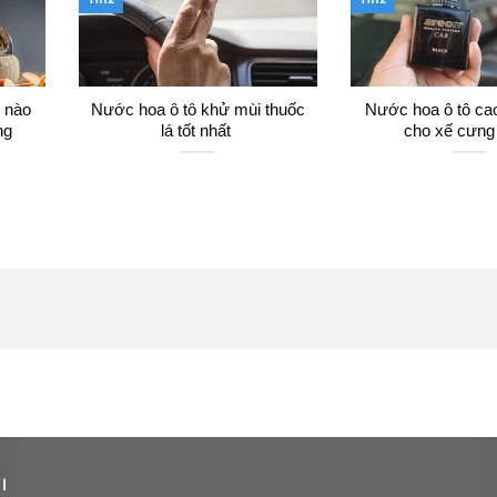
i nào
Nước hoa ô tô khử mùi thuốc
Nước hoa ô tô ca
ng
lá tốt nhất
cho xế cưng
I