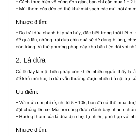
– Cách thực hiện vô cùng đơn giản, bạn chỉ cần mua 1 – 2 t
– Mùi thơm của dứa có thể khử mùi sạch các mùi hôi ẩm mố
Nhược điểm:
– Do trái dứa nhanh bị phân hủy, đặc biệt trong thời tiết 
để quá lâu, những trái dứa chín quá sẽ dễ dàng bị úng, chả
côn trùng. Vì thế phương pháp này khá bận tiện đối với n
2. Lá dứa
Có lẽ đây là một biện pháp còn khiến nhiều người thấy lạ 
để khử mùi hơi, lá dứa vẫn thường được nhiều bà nội trợ s
Ưu điểm:
– Với mức chi phí rẻ, chỉ từ 5 – 10k, bạn đã có thể mua đư
đặt chúng lên xe. Mùi hôi cũng được đánh bay nhanh chón
– Hương thơm của lá dứa dịu nhẹ, tự nhiên, phù hợp với nh
Nhược điểm: