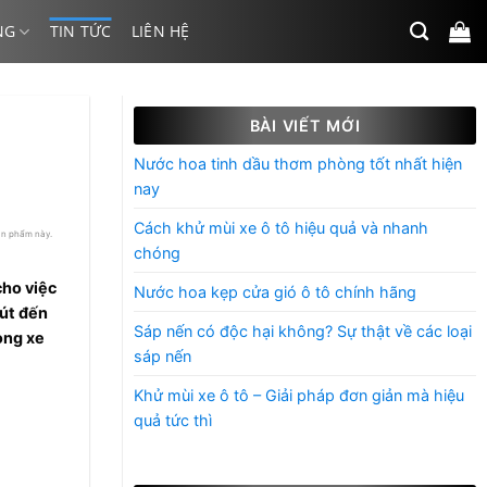
NG
TIN TỨC
LIÊN HỆ
BÀI VIẾT MỚI
Nước hoa tinh dầu thơm phòng tốt nhất hiện
nay
Cách khử mùi xe ô tô hiệu quả và nhanh
ản phẩm này.
chóng
cho việc
Nước hoa kẹp cửa gió ô tô chính hãng
hút đến
Sáp nến có độc hại không? Sự thật về các loại
ong xe
sáp nến
Khử mùi xe ô tô – Giải pháp đơn giản mà hiệu
quả tức thì