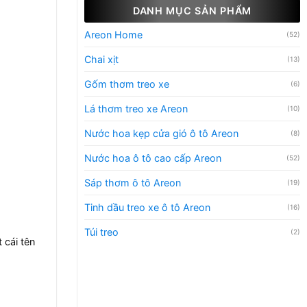
DANH MỤC SẢN PHẨM
Areon Home
(52)
Chai xịt
(13)
Gốm thơm treo xe
(6)
Lá thơm treo xe Areon
(10)
Nước hoa kẹp cửa gió ô tô Areon
(8)
Nước hoa ô tô cao cấp Areon
(52)
Sáp thơm ô tô Areon
(19)
Tinh dầu treo xe ô tô Areon
(16)
Túi treo
(2)
cái tên