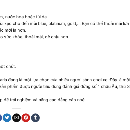
m, nước hoa hoặc túi da
mùi kẹo cho đến mùi blue, platinum, gold,… Bạn có thể thoải mái lựa
c mới lạ hơn.
ho sức khỏe, thoải mái, dễ chịu hơn.
ột chút.
ria đang là một lựa chọn của nhiều người sành chơi xe. Đây là mộ
Sản phẩm được người tiêu dùng đánh giá đứng số 1 châu Âu, thứ 3 
 để trải nghiệm và nâng cao đẳng cấp nhé!