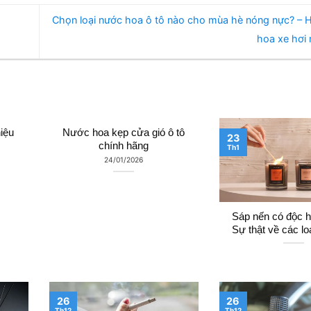
Chọn loại nước hoa ô tô nào cho mùa hè nóng nực? – 
hoa xe hơi
iệu
Nước hoa kẹp cửa gió ô tô
23
chính hãng
Th1
24/01/2026
Sáp nến có độc h
Sự thật về các lo
26
26
Th12
Th12