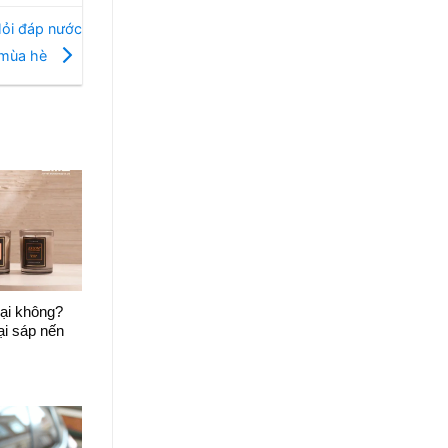
Hỏi đáp nước
 mùa hè
ại không?
ại sáp nến