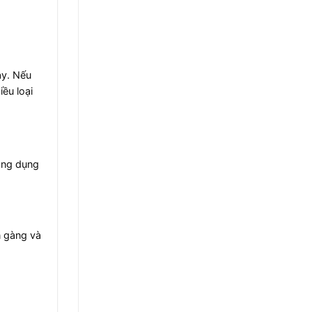
ày. Nếu
ều loại
công dụng
n gàng và