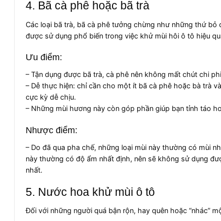
4. Bã cà phê hoặc bã trà
Các loại bã trà, bã cà phê tưởng chừng như những thứ bỏ đ
được sử dụng phổ biến trong việc khử mùi hôi ô tô hiệu qu
Ưu điểm:
– Tận dụng được bã trà, cà phê nên không mất chút chi phi
– Dễ thực hiện: chỉ cần cho một ít bã cà phê hoặc bà trà 
cực kỳ dễ chịu.
– Những mùi hương này còn góp phần giúp bạn tỉnh táo hơn 
Nhược điểm:
– Do đã qua pha chế, những loại mùi này thường có mùi nh
này thường có độ ẩm nhất định, nên sẽ không sử dụng được 
nhất.
5. Nước hoa khử mùi ô tô
Đối với những người quá bận rộn, hay quên hoặc “nhác” một