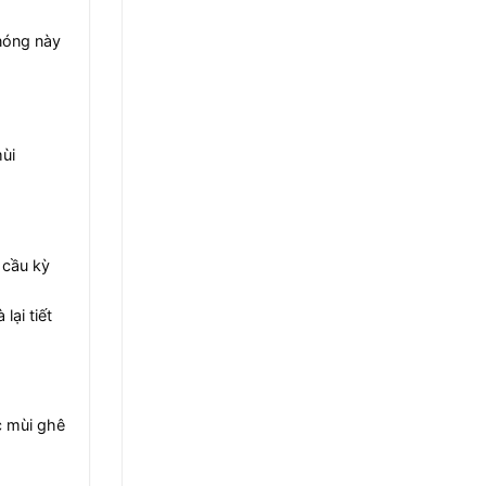
 nóng này
ùi
 cầu kỳ
ại tiết
c mùi ghê