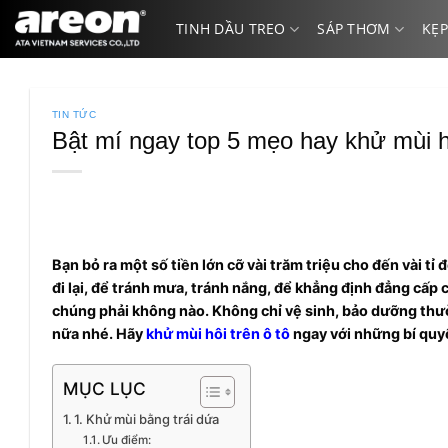
Bỏ
TINH DẦU TREO
SÁP THƠM
KẸP
qua
nội
dung
TIN TỨC
Bật mí ngay top 5 mẹo hay khử mùi hô
Bạn bỏ ra một số tiền lớn cỡ vài trăm triệu cho đến vài t
đi lại, để tránh mưa, tránh nắng, để khẳng định đẳng cấp
chúng phải không nào. Không chỉ vệ sinh, bảo dưỡng thư
nữa nhé. Hãy
khử mùi hôi trên ô tô
ngay với những bí quyệ
MỤC LỤC
1. Khử mùi bằng trái dứa
Ưu điểm: