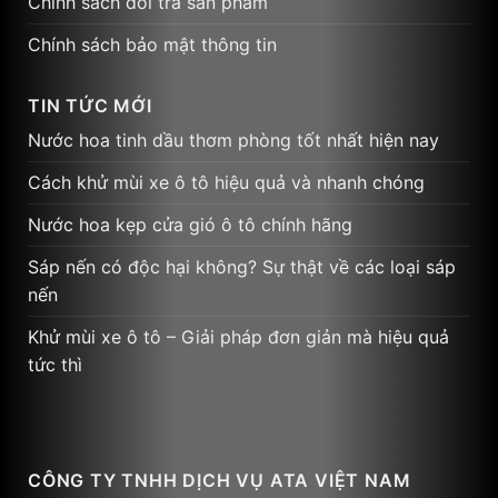
Chính sách đổi trả sản phẩm
Chính sách bảo mật thông tin
TIN TỨC MỚI
Nước hoa tinh dầu thơm phòng tốt nhất hiện nay
Cách khử mùi xe ô tô hiệu quả và nhanh chóng
Nước hoa kẹp cửa gió ô tô chính hãng
Sáp nến có độc hại không? Sự thật về các loại sáp
nến
Khử mùi xe ô tô – Giải pháp đơn giản mà hiệu quả
tức thì
CÔNG TY TNHH DỊCH VỤ ATA VIỆT NAM