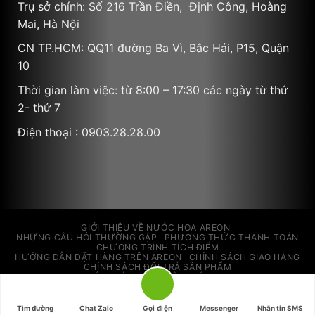
Trụ sở chính: Số 216 Trần Điền, Định Công, Hoàng
Mai, Hà Nội
CN TP.HCM: QQ11 đường Ba Vì, Bắc Hải, P15, Quận
10
Thời gian làm việc: từ 8:00 – 17:30 các ngày từ thứ
2- thứ 7
Điện thoại : 0903.28.28.00
GIỚI THIỆU VỀ NƯỚC HOA AREON
NHỮNG CÂU HỎI THƯỜNG GẶP
PHƯƠNG THỨC THANH TOÁN
CHƯƠNG TRÌNH TÍCH ĐIỂM
HƯỚNG DẪN ĐẶT HÀNG TRÊN AREON
CHÍNH SÁCH GIAO HÀNG
CHÍNH SÁCH ĐỔI TRẢ SẢN PHẨM
CHÍNH SÁCH BẢO MẬT THÔNG TIN
Copyright 2026 ©
AREON STORE VIETNAM
Tìm đường
Chat Zalo
Gọi điện
Messenger
Nhắn tin SMS