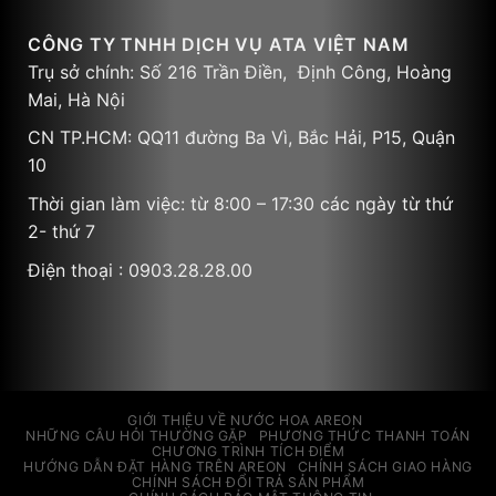
CÔNG TY TNHH DỊCH VỤ ATA VIỆT NAM
Trụ sở chính: Số 216 Trần Điền, Định Công, Hoàng
Mai, Hà Nội
CN TP.HCM: QQ11 đường Ba Vì, Bắc Hải, P15, Quận
10
Thời gian làm việc: từ 8:00 – 17:30 các ngày từ thứ
2- thứ 7
Điện thoại : 0903.28.28.00
GIỚI THIỆU VỀ NƯỚC HOA AREON
NHỮNG CÂU HỎI THƯỜNG GẶP
PHƯƠNG THỨC THANH TOÁN
CHƯƠNG TRÌNH TÍCH ĐIỂM
HƯỚNG DẪN ĐẶT HÀNG TRÊN AREON
CHÍNH SÁCH GIAO HÀNG
CHÍNH SÁCH ĐỔI TRẢ SẢN PHẨM