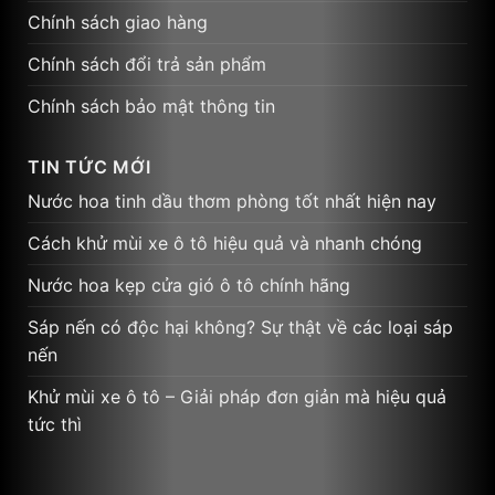
Chính sách giao hàng
Chính sách đổi trả sản phẩm
Chính sách bảo mật thông tin
TIN TỨC MỚI
Nước hoa tinh dầu thơm phòng tốt nhất hiện nay
Cách khử mùi xe ô tô hiệu quả và nhanh chóng
Nước hoa kẹp cửa gió ô tô chính hãng
Sáp nến có độc hại không? Sự thật về các loại sáp
nến
Khử mùi xe ô tô – Giải pháp đơn giản mà hiệu quả
tức thì