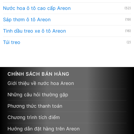
Nước hoa ô tô cao cấp Areon
(52)
Sáp thơm ô tô Areon
(19)
Tinh dầu treo xe ô tô Areon
(16)
Túi treo
(2)
CHÍNH SÁCH BÁN HÀNG
Giới thiệu về nước hoa Areon
Những câu hỏi thường gặp
Phương thức thanh toán
Chương trình tích điểm
Hướng dẫn đặt hàng trên Areon