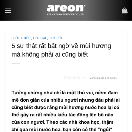
Bỏ
qua
nội
dung
GIỚI THIỆU
,
HỎI ĐÁP
,
TIN TỨC
5 sự thật rất bất ngờ về mùi hương
mà không phải ai cũng biết
Đánh giá sản phẩm này.
Tưởng chừng như chỉ là một thú vui, niềm đam
mê đơn giản của nhiều người nhưng đâu phải ai
cũng
biết
được
rằng mùi hương
nước hoa lại
có
thể gây ra rất nhiều kiểu tác động lên bộ não
của con người. Theo các nhà khoa học, thậm
chí
qua mùi nước hoa
, bạn còn có thể “ngửi”