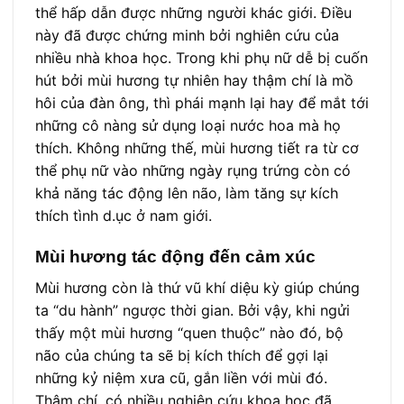
thể hấp dẫn được những người khác giới. Điều
này đã được chứng minh bởi nghiên cứu của
nhiều nhà khoa học. Trong khi phụ nữ dễ bị cuốn
hút bởi mùi hương tự nhiên hay thậm chí là mồ
hôi của đàn ông, thì phái mạnh lại hay để mắt tới
những cô nàng sử dụng loại nước hoa mà họ
thích. Không những thế, mùi hương tiết ra từ cơ
thể phụ nữ vào những ngày rụng trứng còn có
khả năng tác động lên não, làm tăng sự kích
thích tình d.ục ở nam giới.
Mùi hương tác động đến cảm xúc
Mùi hương còn là thứ vũ khí diệu kỳ giúp chúng
ta “du hành” ngược thời gian. Bởi vậy, khi ngửi
thấy một mùi hương “quen thuộc” nào đó, bộ
não của chúng ta sẽ bị kích thích để gợi lại
những kỷ niệm xưa cũ, gắn liền với mùi đó.
Thậm chí, có nhiều nghiên cứu khoa học đã