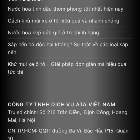
Nước hoa tinh dầu thơm phòng tốt nhất hiện nay
Cách khử mùi xe ô tô hiệu quả và nhanh chóng
Nước hoa kẹp cửa gió ô tô chính hãng
Sáp nến có độc hại không? Sự thật về các loại sáp
nến
Khử mùi xe ô tô – Giải pháp đơn giản mà hiệu quả
tức thì
CÔNG TY TNHH DỊCH VỤ ATA VIỆT NAM
Trụ sở chính: Số 216 Trần Điền, Định Công, Hoàng
Mai, Hà Nội
CN TP.HCM: QQ11 đường Ba Vì, Bắc Hải, P15, Quận
10