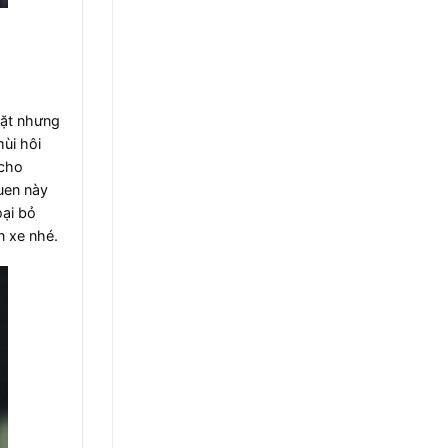
hặt nhưng
ùi hôi
 cho
uen này
oại bỏ
n xe nhé.