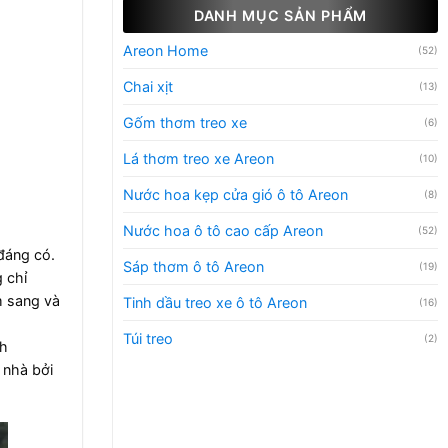
DANH MỤC SẢN PHẨM
Areon Home
(52)
Chai xịt
(13)
Gốm thơm treo xe
(6)
Lá thơm treo xe Areon
(10)
Nước hoa kẹp cửa gió ô tô Areon
(8)
Nước hoa ô tô cao cấp Areon
(52)
 đáng có.
Sáp thơm ô tô Areon
(19)
 chỉ
m sang và
Tinh dầu treo xe ô tô Areon
(16)
Túi treo
(2)
ch
 nhà bởi