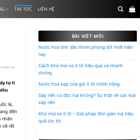
NG
TIN TỨC
LIÊN HỆ
BÀI VIẾT MỚI
Nước hoa tinh dầu thơm phòng tốt nhất hiện
nay
Cách khử mùi xe ô tô hiệu quả và nhanh
ản phẩm này.
chóng
y tự ti
Nước hoa kẹp cửa gió ô tô chính hãng
hiều
Sáp nến có độc hại không? Sự thật về các loại
sáp nến
ốc lá,
mang đến
Khử mùi xe ô tô – Giải pháp đơn giản mà hiệu
n nhân
quả tức thì
 sẽ rất