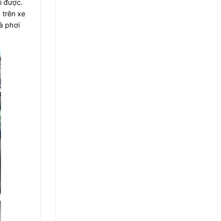
i được.
 trên xe
à phơi