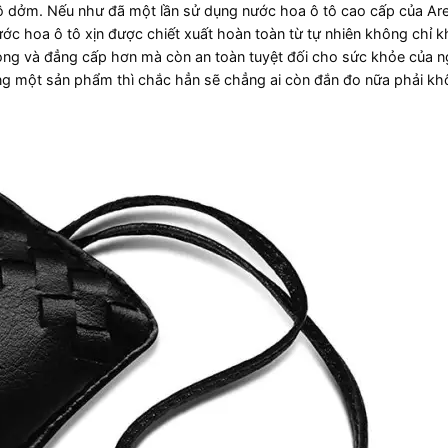
 tô dởm. Nếu như đã một lần sử dụng nước hoa ô tô cao cấp của Ar
ớc hoa ô tô xịn được chiết xuất hoàn toàn từ tự nhiên không chỉ k
ọng và đẳng cấp hơn mà còn an toàn tuyệt đối cho sức khỏe của n
ng một sản phẩm thì chắc hẳn sẽ chẳng ai còn đắn đo nữa phải kh