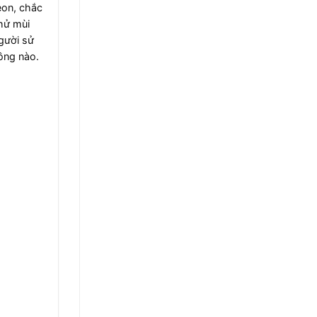
eon, chắc
hử mùi
gười sử
ông nào.