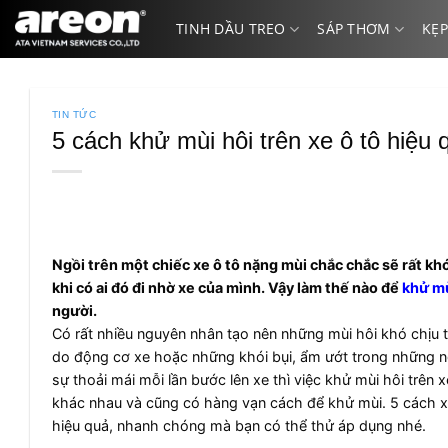
Bỏ
TINH DẦU TREO
SÁP THƠM
KẸP
qua
nội
dung
TIN TỨC
5 cách khử mùi hôi trên xe ô tô hiệu 
Ngồi trên một chiếc xe ô tô nặng mùi chắc chắc sẽ rất kh
khi có ai đó đi nhờ xe của mình. Vậy làm thế nào để
khử mù
người.
Có rất nhiều nguyên nhân tạo nên những mùi hôi khó chịu tr
do động cơ xe hoặc những khói bụi, ẩm ướt trong những 
sự thoải mái mỗi lần bước lên xe thì việc khử mùi hôi trê
khác nhau và cũng có hàng vạn cách để khử mùi. 5 cách xử 
hiệu quả, nhanh chóng mà bạn có thể thử áp dụng nhé.