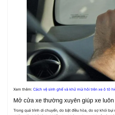
Xem thêm:
Cách vệ sinh ghế và khử mùi hôi trên xe ô tô h
Mở cửa xe thường xuyên giúp xe luôn
Trong quá trình di chuyển, do bật điều hòa, do sợ khói bụ