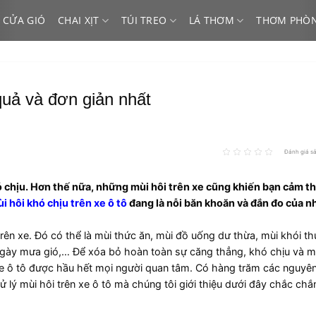
 CỬA GIÓ
CHAI XỊT
TÚI TREO
LÁ THƠM
THƠM PHÒ
quả và đơn giản nhất
Đánh giá s
ó chịu. Hơn thế nữa, những mùi hôi trên xe cũng khiến bạn cảm thấ
i hôi khó chịu trên xe ô tô
đang là nỗi băn khoăn và đắn đo của n
ên xe. Đó có thể là mùi thức ăn, mùi đồ uống dư thừa, mùi khói thu
ngày mưa gió,… Để xóa bỏ hoàn toàn sự căng thẳng, khó chịu và 
n xe ô tô được hầu hết mọi người quan tâm. Có hàng trăm các nguyê
lý mùi hôi trên xe ô tô mà chúng tôi giới thiệu dưới đây chắc chắn