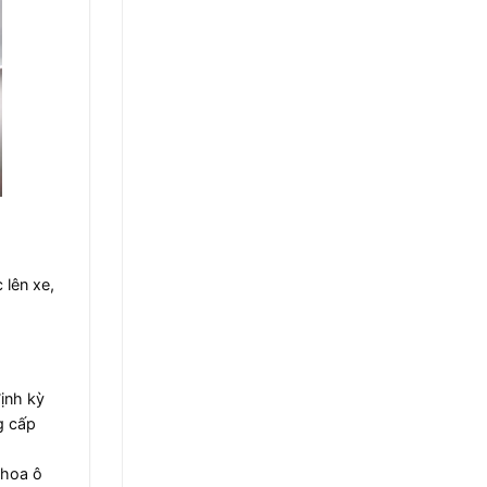
 lên xe,
ịnh kỳ
g cấp
 hoa ô