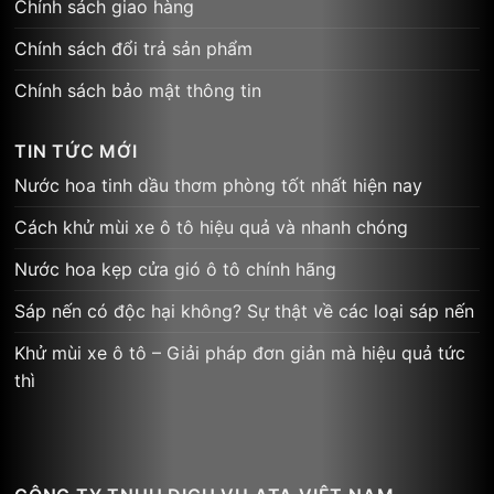
Chính sách giao hàng
Chính sách đổi trả sản phẩm
Chính sách bảo mật thông tin
TIN TỨC MỚI
Nước hoa tinh dầu thơm phòng tốt nhất hiện nay
Cách khử mùi xe ô tô hiệu quả và nhanh chóng
Nước hoa kẹp cửa gió ô tô chính hãng
Sáp nến có độc hại không? Sự thật về các loại sáp nến
Khử mùi xe ô tô – Giải pháp đơn giản mà hiệu quả tức
thì