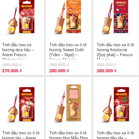
Tinh dầu treo xe
Tinh dầu treo xe ô tô
Tinh dầu treo xe ô tô
hương dưa hấu –
hương Sweet Gold
hương Aristocrat
Areon Fresco
(Trầm – Ngọt) –
(Quý phái) – Fresco
Watermelon
Fresco Mosaic
Mosaic
350.000
₫
380.000
₫
380.000
₫
Giá
Giá
Giá
Giá
Giá
Giá
270.000
₫
280.000
₫
280.000
₫
gốc
hiện
gốc
hiện
gốc
hiện
là:
tại
là:
tại
là:
tại
350.000 ₫.
là:
380.000 ₫.
là:
380.000 ₫.
là:
270.000 ₫.
280.000 ₫.
280.000 ₫.
Tinh dầu treo xe ô tô
Tinh dầu treo xe ô tô
Tinh dầu treo xe ô tô
hương táo – Areon
hương Hoa Mẫu Đơn
hương dâu tây –