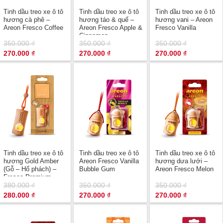
Tinh dầu treo xe ô tô
Tinh dầu treo xe ô tô
Tinh dầu treo xe ô tô
hương cà phê –
hương táo & quế –
hương vani – Areon
Areon Fresco Coffee
Areon Fresco Apple &
Fresco Vanilla
Cinnamon
350.000
₫
350.000
₫
350.000
₫
Giá
Giá
Giá
Giá
Giá
Giá
270.000
₫
270.000
₫
270.000
₫
gốc
hiện
gốc
hiện
gốc
hiện
là:
tại
là:
tại
là:
tại
350.000 ₫.
là:
350.000 ₫.
là:
350.000 ₫.
là:
270.000 ₫.
270.000 ₫.
270.000 ₫.
Tinh dầu treo xe ô tô
Tinh dầu treo xe ô tô
Tinh dầu treo xe ô tô
hương Gold Amber
Areon Fresco Vanilla
hương dưa lưới –
(Gỗ – Hổ phách) –
Bubble Gum
Areon Fresco Melon
Fresco Premium
380.000
₫
350.000
₫
350.000
₫
Giá
Giá
Giá
Giá
Giá
Giá
280.000
₫
270.000
₫
270.000
₫
gốc
hiện
gốc
hiện
gốc
hiện
là:
tại
là:
tại
là:
tại
380.000 ₫.
là:
350.000 ₫.
là:
350.000 ₫.
là:
280.000 ₫.
270.000 ₫.
270.000 ₫.