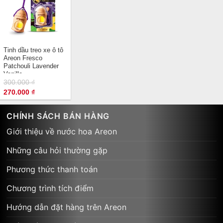
Tinh dầu treo xe ô tô
Areon Fresco
Patchouli Lavender
Vanilla
300.000
₫
Giá
Giá
270.000
₫
gốc
hiện
là:
tại
300.000 ₫.
là:
CHÍNH SÁCH BÁN HÀNG
270.000 ₫.
Giới thiệu về nước hoa Areon
Những câu hỏi thường gặp
Phương thức thanh toán
Chương trình tích điểm
Hướng dẫn đặt hàng trên Areon