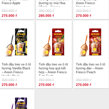
Fresco Apple
(tương tự mùi Hoa
Areon Fresco
Hồng) – Fresco
Strawberry
350.000
₫
380.000
₫
350.000
₫
Premium
Giá
Giá
Giá
Giá
Giá
Giá
270.000
₫
280.000
₫
270.000
₫
gốc
hiện
gốc
hiện
gốc
hiện
là:
tại
là:
tại
là:
tại
350.000 ₫.
là:
380.000 ₫.
là:
350.000 ₫.
là:
270.000 ₫.
280.000 ₫.
270.000 ₫.
Tinh dầu treo xe ô tô
Tinh dầu treo xe ô tô
Tinh dầu treo xe ô tô
hương Vanilla Black
hương hoa quả kết
hương đào – Areon
– Areon Fresco
hợp – Areon Fresco
Fresco Peach
Vanilla Black
Tutti Frutti
300.000
₫
350.000
₫
350.000
₫
Giá
Giá
Giá
Giá
Giá
Giá
270.000
₫
270.000
₫
270.000
₫
gốc
hiện
gốc
hiện
gốc
hiện
là:
tại
là:
tại
là:
tại
300.000 ₫.
là:
350.000 ₫.
là:
350.000 ₫.
là:
270.000 ₫.
270.000 ₫.
270.000 ₫.