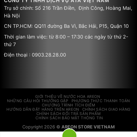
CÔNG TY TNHH DỊCH VỤ ATA VIỆT NAM
Trụ sở chính: Số 216 Trần Điền, Định Công, Hoàng Mai,
Hà Nội
CN TP.HCM: QQ11 đường Ba Vì, Bắc Hải, P15, Quận 10
Thời gian làm việc: từ 8:00 – 17:30 các ngày từ thứ 2-
thứ 7
Điện thoại : 0903.28.28.00
GIỚI THIỆU VỀ NƯỚC HOA AREON
NHỮNG CÂU HỎI THƯỜNG GẶP
PHƯƠNG THỨC THANH TOÁN
CHƯƠNG TRÌNH TÍCH ĐIỂM
HƯỚNG DẪN ĐẶT HÀNG TRÊN AREON
CHÍNH SÁCH GIAO HÀNG
CHÍNH SÁCH ĐỔI TRẢ SẢN PHẨM
CHÍNH SÁCH BẢO MẬT THÔNG TIN
Copyright 2026 ©
AREON STORE VIETNAM