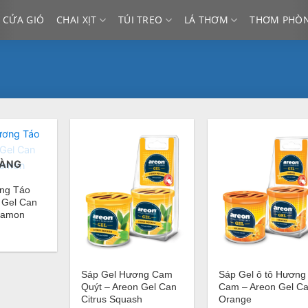
 CỬA GIÓ
CHAI XỊT
TÚI TREO
LÁ THƠM
THƠM PHÒ
HÀNG
ng Táo
 Gel Can
namon
+
+
Sáp Gel Hương Cam
Sáp Gel ô tô Hương
Quýt – Areon Gel Can
Cam – Areon Gel C
Citrus Squash
Orange