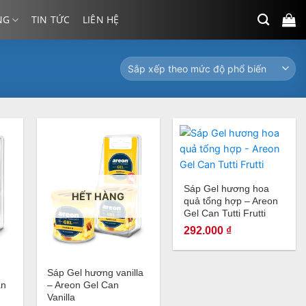
NG
TIN TỨC
LIÊN HỆ
+
Sáp Gel hương hoa
HẾT HÀNG
quả tổng hợp – Areon
Gel Can Tutti Frutti
292.000
₫
+
Sáp Gel hương vanilla
an
– Areon Gel Can
Vanilla