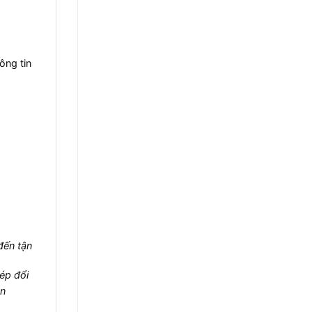
ông tin
đến tận
ép đổi