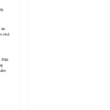
ng.
lại.
an nhỏ
p. Đáp
ng
phẩm