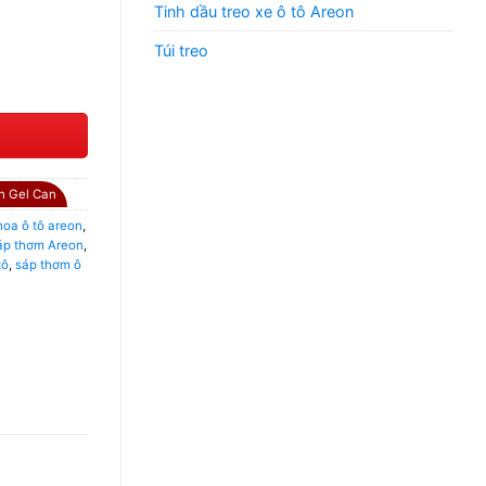
Tinh dầu treo xe ô tô Areon
Túi treo
n Gel Can
hoa ô tô areon
,
áp thơm Areon
,
tô
,
sáp thơm ô