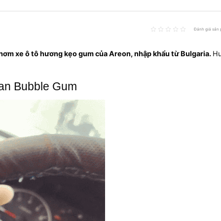
Đánh giá sản 
thơm xe ô tô hương kẹo gum của Areon, nhập khẩu từ Bulgaria.
H
Can Bubble Gum