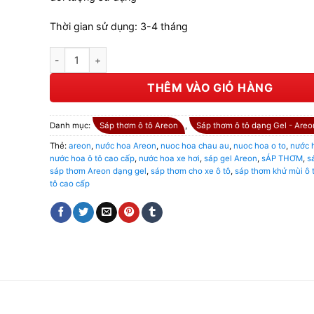
Thời gian sử dụng: 3-4 tháng
Sáp Areon Gel Can Bubble Gum số lượng
THÊM VÀO GIỎ HÀNG
Danh mục:
Sáp thơm ô tô Areon
,
Sáp thơm ô tô dạng Gel - Areo
Thẻ:
areon
,
nước hoa Areon
,
nuoc hoa chau au
,
nuoc hoa o to
,
nước 
nước hoa ô tô cao cấp
,
nước hoa xe hơi
,
sáp gel Areon
,
sÁP THƠM
,
s
sáp thơm Areon dạng gel
,
sáp thơm cho xe ô tô
,
sáp thơm khử mùi ô 
tô cao cấp