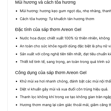
Mùi hương và cách tỏa hương
Mùi hương: hương kẹo gum ngọt dịu, nhẹ nhàng, thanh
Cách tỏa hương: Tự khuếch tán hương thơm
Đặc tính của sáp thơm Areon Gel
Nước hoa được chiết xuất 100% từ thiên nhiên, không
An toàn cho sức khỏe người dùng đặc biệt là phụ nữ và
Sản xuất với công nghệ tiên tiến nhất, đạt tiêu chuẩn 
Thiết kế tinh tế, sang trọng, an toàn trong quá trình sử
Công dụng của sáp thơm Areon Gel
Khử mùi xe hơi nhanh chóng, đánh bật các mùi nội thất
Diệt vi khuẩn gây mùi và xua đuổi côn trùng hiệu quả.
Thanh lọc không khí trong xe tạo không gian tràn ngập
Hương thơm mang lại cảm giác thoải mái, giảm căng th