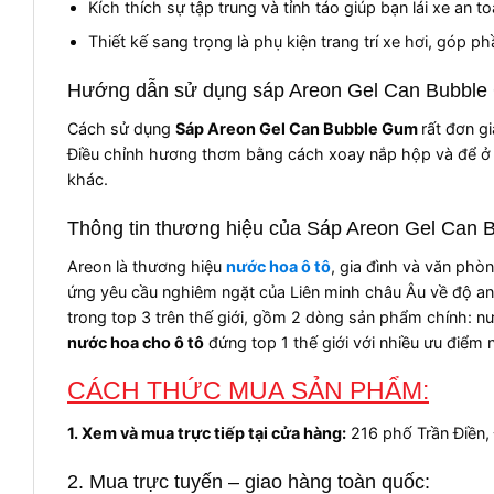
Kích thích sự tập trung và tỉnh táo giúp bạn lái xe an t
Thiết kế sang trọng là phụ kiện trang trí xe hơi, góp
Hướng dẫn sử dụng sáp Areon Gel Can Bubbl
Cách sử dụng
Sáp Areon Gel Can Bubble Gum
rất đơn g
Điều chỉnh hương thơm bằng cách xoay nắp hộp và để ở tr
khác.
Thông tin thương hiệu của Sáp Areon Gel Can
Areon là thương hiệu
nước hoa ô tô
, gia đình và văn phòn
ứng yêu cầu nghiêm ngặt của Liên minh châu Âu về độ an
trong top 3 trên thế giới, gồm 2 dòng sản phẩm chính: n
nước hoa cho ô tô
đứng top 1 thế giới với nhiều ưu điểm n
CÁCH THỨC MUA SẢN PHẨM:
1. Xem và mua trực tiếp tại cửa hàng:
216 phố Trần Điền,
2. Mua trực tuyến – giao hàng toàn quốc: