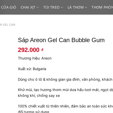
 CỬA GIÓ
CHAI XỊT
TÚI TREO
LÁ THƠM
THƠM PHÒ
N GEL CAN
Sáp Areon Gel Can Bubble Gum
292.000
₫
Thương hiệu: Areon
Xuất xứ: Bulgaria
Dùng cho ô tô & không gian gia đình, văn phòng, khách
Khử mùi, tạo hương thơm mùi dưa hấu tươi mát, ngọt dịu
không khí, chống say xe
100% chiết xuất từ thiên nhiên, đảm bảo an toàn sức k
đối tượng sử dụng