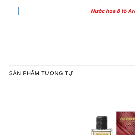
trả miễn phí và nhanh chóng trong 48h nếu phát hiện sả
phẩm không chính hãng, kém chất lượng.
Nước hoa ô tô Are
SẢN PHẨM TƯƠNG TỰ