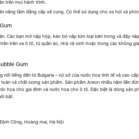
oàn trên mọi hành trình.
 phần nâng tầm đẳng cấp xế cưng. Có thể sử dụng cho xe hơi và phò
e Gum
iản. Các bạn mở nắp hộp, kéo bỏ nắp kim loại bên trong và đậy nắp 
ên trên xe ô tô, tủ quần áo, nhà vệ sinh hoặc trong các không gi
 Bubble Gum
g nổi tiếng đến từ Bulgaria – xứ sở của nước hoa tinh tế và cao cấ
 toàn và chất lượng sản phẩm. Sản phẩm Areon nhiều năm liền đứ
ước hoa cho gia đình và nước hoa cho ô tô. Đặc biệt là dòng sản 
ổi bật.
 Định Công, Hoàng mai, Hà Nội