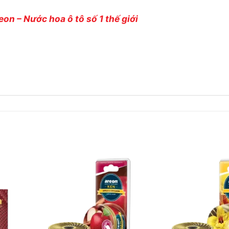
n phẩm không phù hợp nhu cầu. Đền tiền gấp đôi nếu nhận được s
on – Nước hoa ô tô số 1 thế giới