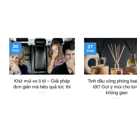
30
27
Th12
Th12
Khử mùi xe ô tô – Giải pháp
Tinh dầu xông phòng loạ
đơn giản mà hiệu quả tức thì
tốt? Gợi ý mùi cho từ
không gian