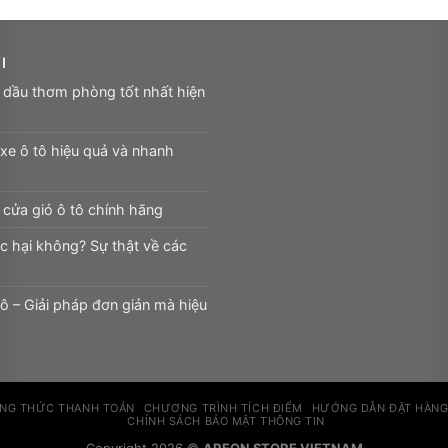
I
 dầu thơm phòng tốt nhất hiện
xe ô tô hiệu quả và nhanh
cửa gió ô tô chính hãng
c hại không? Sự thật về các
ô – Giải pháp đơn giản mà hiệu
NG THỨC THANH TOÁN
CHƯƠNG TRÌNH TÍCH ĐIỂM
HƯỚNG DẪN ĐẶT HÀNG
CHÍNH SÁCH BẢO MẬT THÔNG TIN