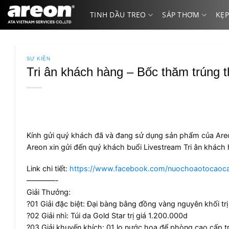
Bỏ
TINH DẦU TREO
SÁP THƠM
KẸP
qua
nội
dung
SỰ KIỆN
Tri ân khách hàng – Bốc thăm trúng 
Kính gửi quý khách đã và đang sử dụng sản phẩm của Are
Areon xin gửi đến quý khách buổi Livestream Tri ân kh
ách 
Link chi tiết:
https://www.facebook.com/nuochoaotocao
————-
Giải Thưởng:
?
01 Giải đặc biệt: Đại bàng bằng đồng vàng nguyên khối tr
?
02 Giải nhì: Túi da Gold Star trị giá 1.200.000d
?
03 Giải khuyến khích: 01 lọ nước hoa để phòng cao cấp tr