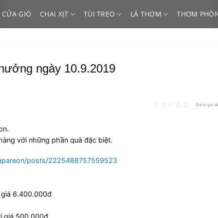
 CỬA GIÓ
CHAI XỊT
TÚI TREO
LÁ THƠM
THƠM PHÒ
thưởng ngày 10.9.2019
Đánh giá s
on.
hàng với những phần quà đặc biệt.
capareon/posts/2225488757559523
ị giá 6.400.000đ
ị giá 500.000đ.