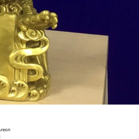
Areon
i