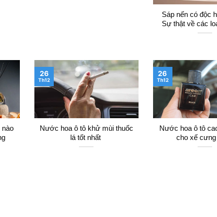
Sáp nến có độc h
Sự thật về các lo
26
26
Th12
Th12
i nào
Nước hoa ô tô khử mùi thuốc
Nước hoa ô tô ca
ng
lá tốt nhất
cho xế cưng