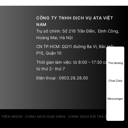
CÔNG TY TNHH DỊCH VỤ ATA VIỆT
NAM
Trụ sở chính: Số 216 Trần Điền, Định Công,
Hoàng Mai, Hà Nội
CN TP.HCM: QQ11 đường Ba Vì, Bắc Hải,
P15, Quận 10
Thời gian làm việc: từ 8:00 – 17:30 các ngày
Tìm đường
từ thứ 2- thứ 7
Điện thoại : 0903.28.28.00
Chat Zalo
Messenger
 TRÊN AREON
CHÍNH SÁCH GIAO HÀNG
CHÍNH SÁCH ĐỔI TRẢ SẢN PHẨM