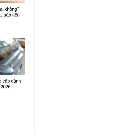
ại không?
ại sáp nến
o cấp dành
 2026