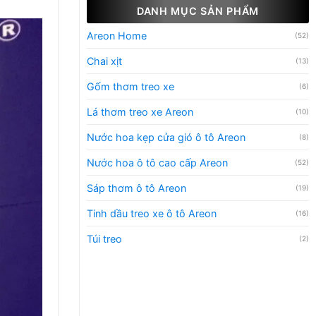
DANH MỤC SẢN PHẨM
Areon Home
(52)
Chai xịt
(13)
Gốm thơm treo xe
(6)
Lá thơm treo xe Areon
(10)
Nước hoa kẹp cửa gió ô tô Areon
(8)
Nước hoa ô tô cao cấp Areon
(52)
Sáp thơm ô tô Areon
(19)
Tinh dầu treo xe ô tô Areon
(16)
Túi treo
(2)