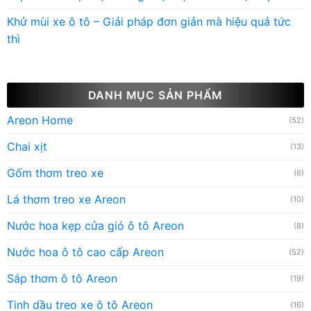
Khử mùi xe ô tô – Giải pháp đơn giản mà hiệu quả tức
thì
DANH MỤC SẢN PHẨM
Areon Home
(52)
Chai xịt
(13)
Gốm thơm treo xe
(6)
Lá thơm treo xe Areon
(10)
Nước hoa kẹp cửa gió ô tô Areon
(8)
Nước hoa ô tô cao cấp Areon
(52)
Sáp thơm ô tô Areon
(19)
Tinh dầu treo xe ô tô Areon
(16)