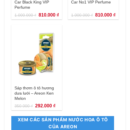
Car Black King VIP
Car No1 VIP Perfume
Perfume
Giá
Giá
Giá
Giá
810.000
₫
810.000
₫
1.000.000
₫
1.000.000
₫
gốc
hiện
gốc
hiện
là:
tại
là:
tại
1.000.000 ₫.
là:
1.000.000 ₫.
là:
810.000 ₫.
810.000
Sáp thơm ô tô hương
dưa lưới – Areon Ken
Melon
Giá
Giá
292.000
₫
350.000
₫
gốc
hiện
là:
tại
350.000 ₫.
là:
XEM CÁC SẢN PHẨM NƯỚC HOA Ô TÔ
292.000 ₫.
CỦA AREON