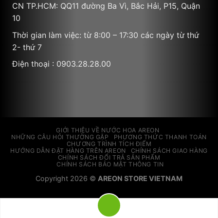
CN TP.HCM: QQ11 đường Ba Vì, Bắc Hải, P15, Quận
10
Thời gian làm việc: từ 8:00 – 17:30 các ngày từ thứ
2- thứ 7
Điện thoại : 0903.28.28.00
GIỚI THIỆU VỀ NƯỚC HOA AREON
NHỮNG CÂU HỎI THƯỜNG GẶP
PHƯƠNG THỨC THANH TOÁN
CHƯƠNG TRÌNH TÍCH ĐIỂM
HƯỚNG DẪN ĐẶT HÀNG TRÊN AREON
CHÍNH SÁCH GIAO HÀNG
CHÍNH SÁCH ĐỔI TRẢ SẢN PHẨM
CHÍNH SÁCH BẢO MẬT THÔNG TIN
Copyright 2026 ©
AREON STORE VIETNAM