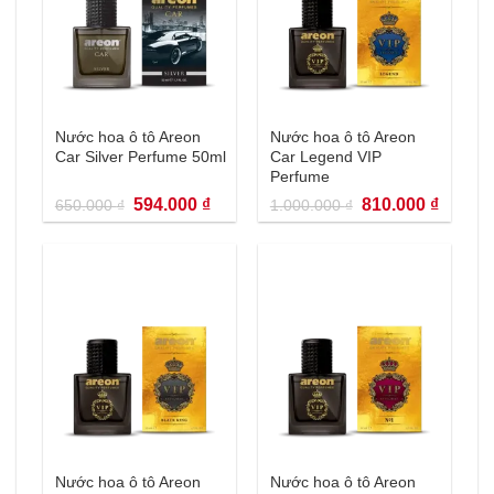
Nước hoa ô tô Areon
Nước hoa ô tô Areon
Car Silver Perfume 50ml
Car Legend VIP
Perfume
Giá
Giá
Giá
Giá
594.000
₫
810.000
₫
650.000
₫
1.000.000
₫
gốc
hiện
gốc
hiện
là:
tại
là:
tại
650.000 ₫.
là:
1.000.000 ₫.
là:
594.000 ₫.
810.000
Nước hoa ô tô Areon
Nước hoa ô tô Areon