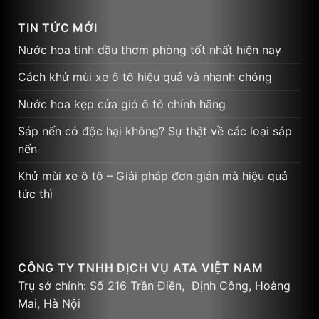
TIN TỨC MỚI
Nước hoa tinh dầu thơm phòng tốt nhất hiện nay
Cách khử mùi xe ô tô hiệu quả và nhanh chóng
Nước hoa kẹp cửa gió ô tô chính hãng
Sáp nến có độc hại không? Sự thật về các loại sáp
nến
Khử mùi xe ô tô – Giải pháp đơn giản mà hiệu quả
tức thì
CÔNG TY TNHH DỊCH VỤ ATA VIỆT NAM
Trụ sở chính: Số 216 Trần Điền, Định Công, Hoàng
Mai, Hà Nội