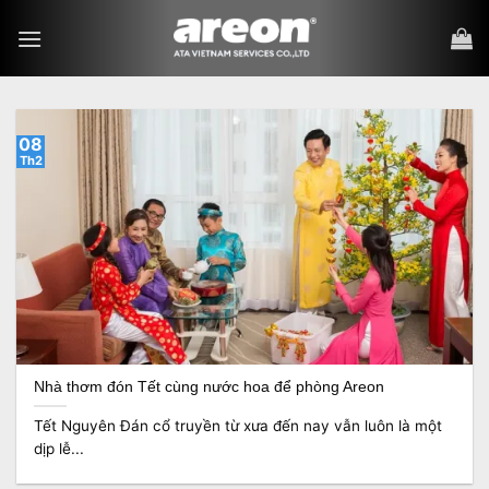
Bỏ
qua
nội
dung
08
Th2
Nhà thơm đón Tết cùng nước hoa để phòng Areon
Tết Nguyên Đán cổ truyền từ xưa đến nay vẫn luôn là một
dịp lễ...