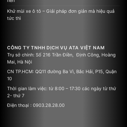
nến
Khử mùi xe ô tô – Giải pháp đơn giản mà hiệu quả
tức thì
CÔNG TY TNHH DỊCH VỤ ATA VIỆT NAM
Trụ sở chính: Số 216 Trần Điền, Định Công, Hoàng
Mai, Hà Nội
CN TP.HCM: QQ11 đường Ba Vì, Bắc Hải, P15, Quận
10
Thời gian làm việc: từ 8:00 – 17:30 các ngày từ thứ
2- thứ 7
Điện thoại : 0903.28.28.00