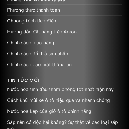
Phương thức thanh toán
Chương trình tích điểm
Hướng dẫn đặt hàng trên Areon
Chính sách giao hàng
Chính sách đổi trả sản phẩm
Chính sách bảo mật thông tin
TIN TỨC MỚI
Nước hoa tinh dầu thơm phòng tốt nhất hiện nay
Cách khử mùi xe ô tô hiệu quả và nhanh chóng
Nước hoa kẹp cửa gió ô tô chính hãng
Sáp nến có độc hại không? Sự thật về các loại sáp