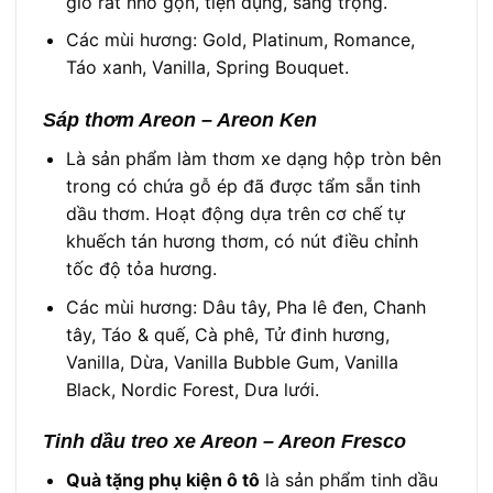
gió rất nhỏ gọn, tiện dụng, sang trọng.
Các mùi hương: Gold, Platinum, Romance,
Táo xanh, Vanilla, Spring Bouquet.
Sáp thơm Areon – Areon Ken
Là sản phẩm làm thơm xe dạng hộp tròn bên
trong có chứa gỗ ép đã được tẩm sẵn tinh
dầu thơm. Hoạt động dựa trên cơ chế tự
khuếch tán hương thơm, có nút điều chỉnh
tốc độ tỏa hương.
Các mùi hương: Dâu tây, Pha lê đen, Chanh
tây, Táo & quế, Cà phê, Tử đinh hương,
Vanilla, Dừa, Vanilla Bubble Gum, Vanilla
Black, Nordic Forest, Dưa lưới.
Tinh dầu treo xe Areon – Areon Fresco
Quà tặng phụ kiện ô tô
là sản phẩm tinh dầu