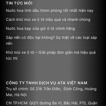
TIN TỨC MỚI
Nước hoa tinh dầu thơm phòng tốt nhất hiện nay
Cách khử mùi xe ô tô hiệu quả và nhanh chóng
Nước hoa kẹp cửa gió ô tô chính hãng
Sáp nến có độc hại không? Sự thật về các loại sáp
nến
Khử mùi xe ô tô – Giải pháp đơn giản mà hiệu quả
tức thì
CÔNG TY TNHH DỊCH VỤ ATA VIỆT NAM
Trụ sở chính: Số 216 Trần Điền, Định Công, Hoàng
Mai, Hà Nội
CN TP.HCM: QQ11 đường Ba Vì, Bắc Hải, P15, Quận