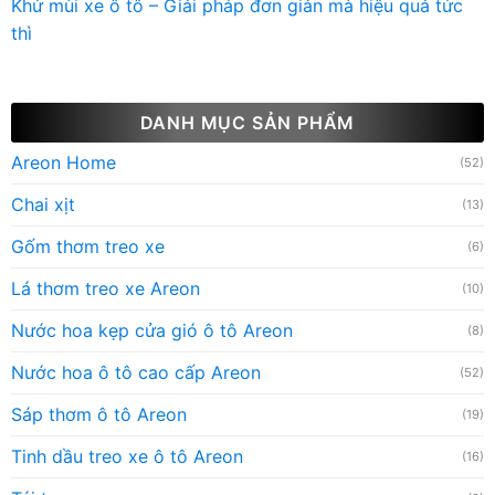
Khử mùi xe ô tô – Giải pháp đơn giản mà hiệu quả tức
thì
DANH MỤC SẢN PHẨM
Areon Home
(52)
Chai xịt
(13)
Gốm thơm treo xe
(6)
Lá thơm treo xe Areon
(10)
Nước hoa kẹp cửa gió ô tô Areon
(8)
Nước hoa ô tô cao cấp Areon
(52)
Sáp thơm ô tô Areon
(19)
Tinh dầu treo xe ô tô Areon
(16)