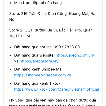
Mua trực tiếp tại cửa hàng
Store: 216 Trần Điền, Định Công, Hoàng Mai, Hà
Nội
Store 2: QQ11 đường Ba Vì, Bắc Hải, P15, Quận
10, TP.HCM
Đặt hàng qua hotline: 0903 2828 00
Đặt hàng qua website:
https://areon.com.vn/
và
https://areonstore.vn/
Đặt hàng kênh Shopee Mall:
https://shopee.vn/areon.com.vn
Đặt hàng qua kênh Tiktok:
https://www.tiktok.com/@areonvietnam.official
Hy vọng qua bài viết này bạn đã chọn được
quà
tặng cho người mới mua ô tô
thiết thực, ý nghĩa