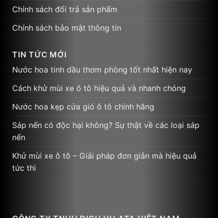
Chính sách đổi trả sản phẩm
Chính sách bảo mật thông tin
TIN TỨC MỚI
Nước hoa tinh dầu thơm phòng tốt nhất hiện nay
Cách khử mùi xe ô tô hiệu quả và nhanh chóng
Nước hoa kẹp cửa gió ô tô chính hãng
Sáp nến có độc hại không? Sự thật về các loại sáp
nến
Khử mùi xe ô tô – Giải pháp đơn giản mà hiệu quả
tức thì