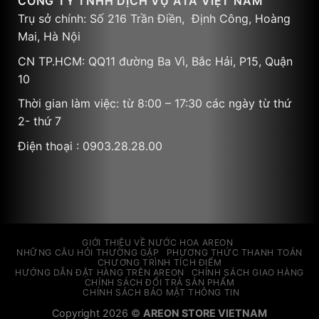
CÔNG TY TNHH DỊCH VỤ ATA VIỆT NAM
Trụ sở chính: Số 216 Trần Điền, Định Công, Hoàng
Mai, Hà Nội
CN TP.HCM: QQ11 đường Ba Vì, Bắc Hải, P15, Quận
10
Thời gian làm việc: từ 8:00 – 17:30 các ngày từ thứ
2- thứ 7
Điện thoại : 0903.28.28.00
GIỚI THIỆU VỀ NƯỚC HOA AREON
NHỮNG CÂU HỎI THƯỜNG GẶP
PHƯƠNG THỨC THANH TOÁN
CHƯƠNG TRÌNH TÍCH ĐIỂM
HƯỚNG DẪN ĐẶT HÀNG TRÊN AREON
CHÍNH SÁCH GIAO HÀNG
CHÍNH SÁCH ĐỔI TRẢ SẢN PHẨM
CHÍNH SÁCH BẢO MẬT THÔNG TIN
Copyright 2026 ©
AREON STORE VIETNAM