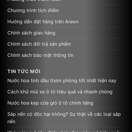
Chương trình tích điểm
Hướng dẫn đặt hàng trên Areon
Chính sách giao hàng
Chính sách đổi trả sản phẩm
Chính sách bảo mật thông tin
TIN TỨC MỚI
Nước hoa tinh dầu thơm phòng tốt nhất hiện nay
Cách khử mùi xe ô tô hiệu quả và nhanh chóng
Nước hoa kẹp cửa gió ô tô chính hãng
Sáp nến có độc hại không? Sự thật về các loại sáp
nến