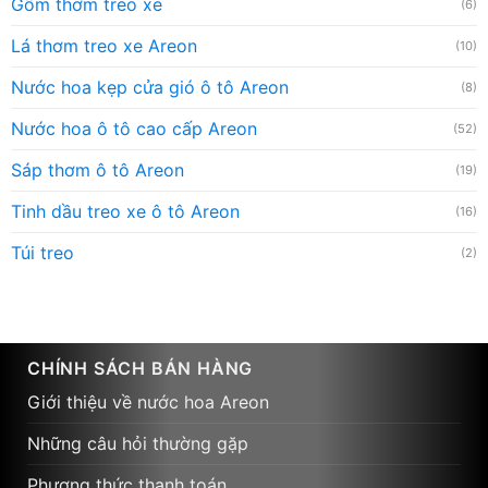
Gốm thơm treo xe
(6)
Lá thơm treo xe Areon
(10)
Nước hoa kẹp cửa gió ô tô Areon
(8)
Nước hoa ô tô cao cấp Areon
(52)
Sáp thơm ô tô Areon
(19)
Tinh dầu treo xe ô tô Areon
(16)
Túi treo
(2)
CHÍNH SÁCH BÁN HÀNG
Giới thiệu về nước hoa Areon
Những câu hỏi thường gặp
Phương thức thanh toán