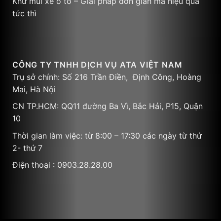
Khử mùi xe ô tô – Giải pháp đơn giản mà hiệu quả
tức thì
CÔNG TY TNHH DỊCH VỤ ATA VIỆT NAM
Trụ sở chính: Số 216 Trần Điền, Định Công, Hoàng
Mai, Hà Nội
CN TP.HCM: QQ11 đường Ba Vì, Bắc Hải, P15, Quận
10
Thời gian làm việc: từ 8:00 – 17:30 các ngày từ thứ
2- thứ 7
Điện thoại : 0903.28.28.00