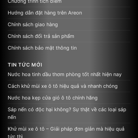
Chương trình tích điểm
Hướng dẫn đặt hàng trên Areon
Chính sách giao hàng
Chính sách đổi trả sản phẩm
Chính sách bảo mật thông tin
TIN TỨC MỚI
Nước hoa tinh dầu thơm phòng tốt nhất hiện nay
Cách khử mùi xe ô tô hiệu quả và nhanh chóng
Nước hoa kẹp cửa gió ô tô chính hãng
Sáp nến có độc hại không? Sự thật về các loại sáp
nến
Khử mùi xe ô tô – Giải pháp đơn giản mà hiệu quả
tức thì