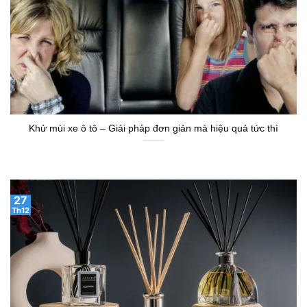
Khử mùi xe ô tô – Giải pháp đơn giản mà hiệu quả tức thì
27
Th12