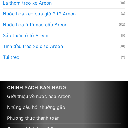
Lá thơm treo xe Areon
(10)
Nước hoa kẹp cửa gió ô tô Areon
(8)
Nước hoa ô tô cao cấp Areon
(52)
Sáp thơm ô tô Areon
(19)
Tinh dầu treo xe ô tô Areon
(16)
Túi treo
(2)
CHÍNH SÁCH BÁN HÀNG
Giới thiệu về nước hoa Areon
Những câu hỏi thường gặp
Phương thức thanh toán