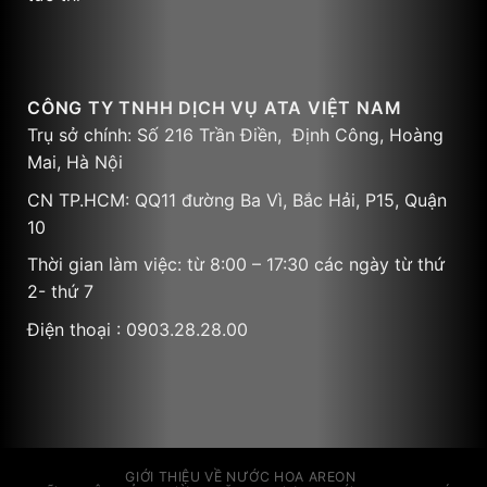
CÔNG TY TNHH DỊCH VỤ ATA VIỆT NAM
Trụ sở chính: Số 216 Trần Điền, Định Công, Hoàng
Mai, Hà Nội
CN TP.HCM: QQ11 đường Ba Vì, Bắc Hải, P15, Quận
10
Thời gian làm việc: từ 8:00 – 17:30 các ngày từ thứ
2- thứ 7
Điện thoại : 0903.28.28.00
GIỚI THIỆU VỀ NƯỚC HOA AREON