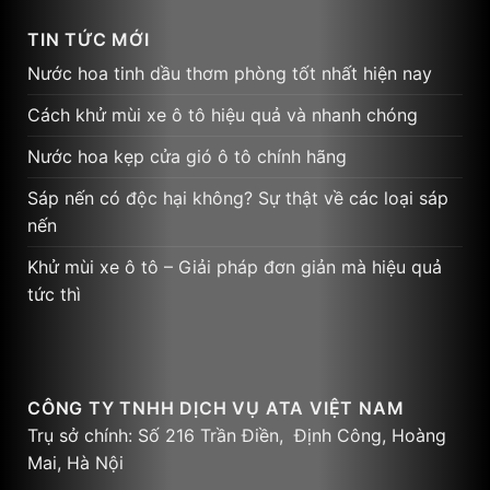
TIN TỨC MỚI
Nước hoa tinh dầu thơm phòng tốt nhất hiện nay
Cách khử mùi xe ô tô hiệu quả và nhanh chóng
Nước hoa kẹp cửa gió ô tô chính hãng
Sáp nến có độc hại không? Sự thật về các loại sáp
nến
Khử mùi xe ô tô – Giải pháp đơn giản mà hiệu quả
tức thì
CÔNG TY TNHH DỊCH VỤ ATA VIỆT NAM
Trụ sở chính: Số 216 Trần Điền, Định Công, Hoàng
Mai, Hà Nội