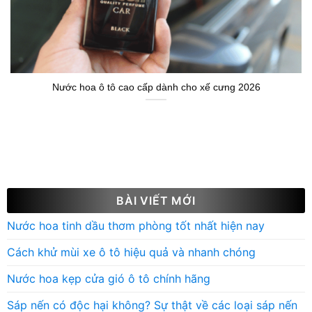
Nước hoa ô tô cao cấp dành cho xế cưng 2026
BÀI VIẾT MỚI
Nước hoa tinh dầu thơm phòng tốt nhất hiện nay
Cách khử mùi xe ô tô hiệu quả và nhanh chóng
Nước hoa kẹp cửa gió ô tô chính hãng
Sáp nến có độc hại không? Sự thật về các loại sáp nến