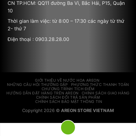
CN TP.HCM: QQ11 đường Ba Vì, Bắc Hải, P15, Quận
10
Thời gian làm việc: từ 8:00 – 17:30 các ngày từ thứ
2- thứ 7
Điện thoại : 0903.28.28.00
GIỚI THIỆU VỀ NƯỚC HOA AREON
NHỮNG CÂU HỎI THƯỜNG GẶP
PHƯƠNG THỨC THANH TOÁN
CHƯƠNG TRÌNH TÍCH ĐIỂM
HƯỚNG DẪN ĐẶT HÀNG TRÊN AREON
CHÍNH SÁCH GIAO HÀNG
CHÍNH SÁCH ĐỔI TRẢ SẢN PHẨM
CHÍNH SÁCH BẢO MẬT THÔNG TIN
Copyright 2026 ©
AREON STORE VIETNAM