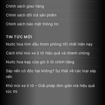
Chính sách giao hàng
Chính sách đổi trả sản phẩm
Chính sách bảo mật thông tin
TIN TỨC MỚI
Nước hoa tinh dầu thơm phòng tốt nhất hiện nay
Cách khử mùi xe ô tô hiệu quả và nhanh chóng
Nước hoa kẹp cửa gió ô tô chính hãng
Sáp nến có độc hại không? Sự thật về các loại sáp
nến
Khử mùi xe ô tô – Giải pháp đơn giản mà hiệu quả
tức thì