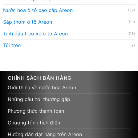
Nước hoa ô tô cao cấp Areon
(52)
Sáp thơm ô tô Areon
(19)
Tinh dầu treo xe ô tô Areon
(16)
Túi treo
(2)
CHÍNH SÁCH BÁN HÀNG
Giới thiệu về nước hoa Areon
Những câu hỏi thường gặp
Phương thức thanh toán
Chương trình tích điểm
Hướng dẫn đặt hàng trên Areon