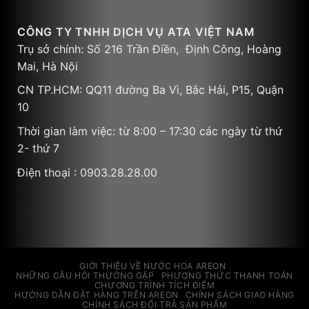
CÔNG TY TNHH DỊCH VỤ ATA VIỆT NAM
Trụ sở chính: Số 216 Trần Điền, Định Công, Hoàng
Mai, Hà Nội
CN TP.HCM: QQ11 đường Ba Vì, Bắc Hải, P15, Quận
10
Thời gian làm việc: từ 8:00 – 17:30 các ngày từ thứ
2- thứ 7
Điện thoại : 0903.28.28.00
GIỚI THIỆU VỀ NƯỚC HOA AREON
NHỮNG CÂU HỎI THƯỜNG GẶP
PHƯƠNG THỨC THANH TOÁN
CHƯƠNG TRÌNH TÍCH ĐIỂM
HƯỚNG DẪN ĐẶT HÀNG TRÊN AREON
CHÍNH SÁCH GIAO HÀNG
CHÍNH SÁCH ĐỔI TRẢ SẢN PHẨM