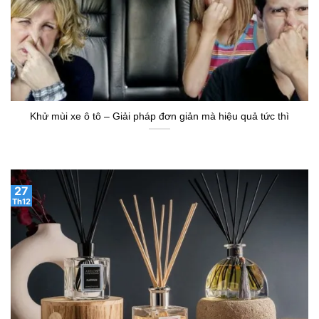
Khử mùi xe ô tô – Giải pháp đơn giản mà hiệu quả tức thì
27
Th12