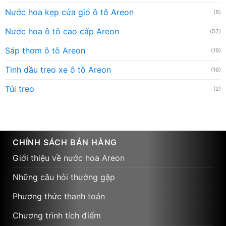
Nước hoa kẹp cửa gió ô tô Areon
(8)
Nước hoa ô tô cao cấp Areon
(52)
Sáp thơm ô tô Areon
(19)
Tinh dầu treo xe ô tô Areon
(16)
Túi treo
(2)
CHÍNH SÁCH BÁN HÀNG
Giới thiệu về nước hoa Areon
Những câu hỏi thường gặp
Phương thức thanh toán
Chương trình tích điểm