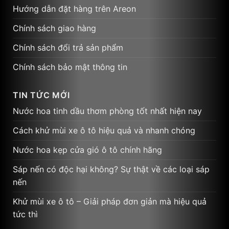
Hướng dẫn đặt hàng trên Areon
Chính sách giao hàng
Chính sách đổi trả sản phẩm
Chính sách bảo mật thông tin
TIN TỨC MỚI
Nước hoa tinh dầu thơm phòng tốt nhất hiện nay
Cách khử mùi xe ô tô hiệu quả và nhanh chóng
Nước hoa kẹp cửa gió ô tô chính hãng
Sáp nến có độc hại không? Sự thật về các loại sáp
nến
Khử mùi xe ô tô – Giải pháp đơn giản mà hiệu quả
tức thì