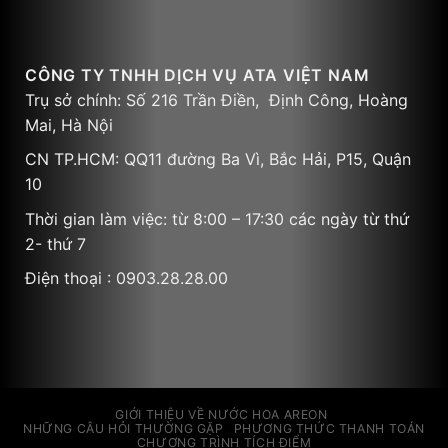
CÔNG TY TNHH DỊCH VỤ ATA VIỆT NAM
Trụ sở chính: Số 216 Trần Điền, Định Công, Hoàng
Mai, Hà Nội
CN TP.HCM: QQ11 đường Ba Vì, Bắc Hải, P15, Quận
10
Thời gian làm việc: từ 8:00 – 17:30 các ngày từ thứ
2- thứ 7
Điện thoại : 0903.28.28.00
GIỚI THIỆU VỀ NƯỚC HOA AREON
NHỮNG CÂU HỎI THƯỜNG GẶP
PHƯƠNG THỨC THANH TOÁN
CHƯƠNG TRÌNH TÍCH ĐIỂM