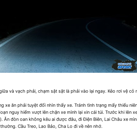
iữa và vạch phải, chạm sật sật là phải vào lại ngay. Kẻo rơi vệ cỏ n
g xe ăn phải tuyệt đối nhìn thấy xe. Tránh tình trạng mấy thiếu niê
ạn nguy hiểm vượt lên chặn xe mình lại xin cái túi. Trước khi lên xe
xe). Ăn đòn oan không kêu ai được đâu, đi Điện Biên, Lai Châu xe mì
 thường. Cầu Treo, Lao Bảo, Cha Lo đi về nên nhớ.​