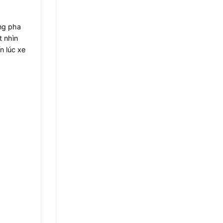
ng pha
 nhìn
n lúc xe