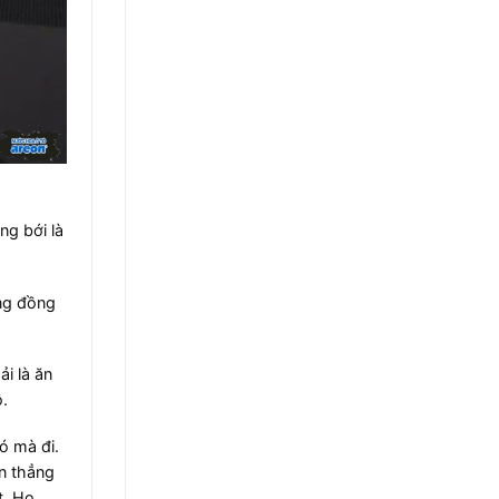
ng bới là
ởng đồng
i là ăn
​
ó mà đi.
n thẳng
t. Họ