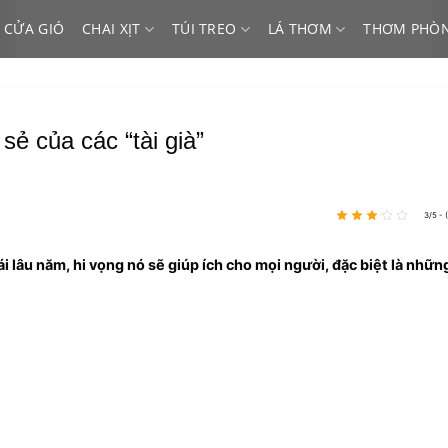
 CỬA GIÓ
CHAI XỊT
TÚI TREO
LÁ THƠM
THƠM PHÒ
sẻ của các “tài già”
3/5 - 
 lâu năm, hi vọng nó sẽ giúp ích cho mọi người, đặc biệt là những