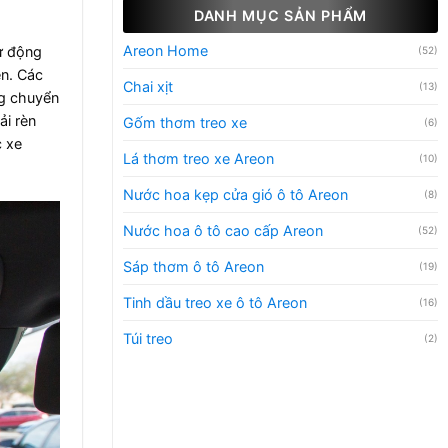
DANH MỤC SẢN PHẨM
Areon Home
ự động
(52)
ện. Các
Chai xịt
(13)
ng chuyển
ải rèn
Gốm thơm treo xe
(6)
c xe
Lá thơm treo xe Areon
(10)
Nước hoa kẹp cửa gió ô tô Areon
(8)
Nước hoa ô tô cao cấp Areon
(52)
Sáp thơm ô tô Areon
(19)
Tinh dầu treo xe ô tô Areon
(16)
Túi treo
(2)