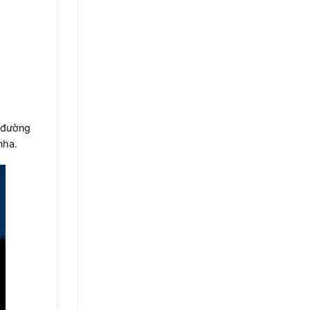
ợ đường
ha.​