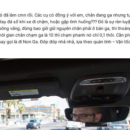
nó đã làm cmn rồi. Các cụ có đồng ý với em, chân đang ga nhưng t
ay đá số khi xe đi chậm, hoặc gặp tình huống??? Đó là sự rèn luy
i đường vắng, đừng bao giờ giữ nguyên chân phải ở bàn ga, thi thoả
i gian chân chạm ga là 10 thì chạm phanh nó chỉ 0,1 thôi. Cần ph
ay gọi là đi Non Ga. Đớp đớp nhả nhả, lựa theo quán tính – Vận tố