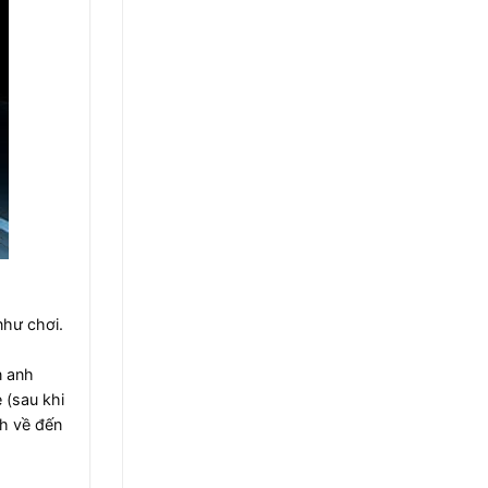
hư chơi.​
n anh
 (sau khi
nh về đến