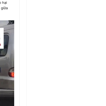
o hại
 giữa