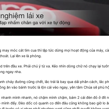
g may móc cát tìm cua thì lập tức dừng mọi hoạt động của máy, cà
át. Lại lên xe là phóng.​
d trên đầu xe. Phải chú ý từ xa. Kẻo nhìn dòng chữ nó chạy lại tư
ng ngay nha.​
 cháy đường cũng chết, lắc trái là bay qua dải phân cách, lắc phả
ng ăn vào bánh trước là lộn cái vèo ngay, yên tâm Chúa sẽ phù hộ.
ó nhanh mình nhanh, nó chậm mình chậm, bám 2 cái đèn đỏ ở đít n
úp mình đấy. Đèo dốc có quanh co đến đâu cũng không bao giờ lo ă
đi trước có xi nhan phải nhường vượt cũng nhất quyết không vượ