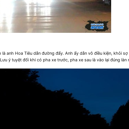
h là anh Hoa Tiêu dẫn đường đấy. Anh ấy dẫn vô điều kiện, khỏi s
u ý tuyệt đối khi có pha xe trước, pha xe sau là vào lại đúng làn n