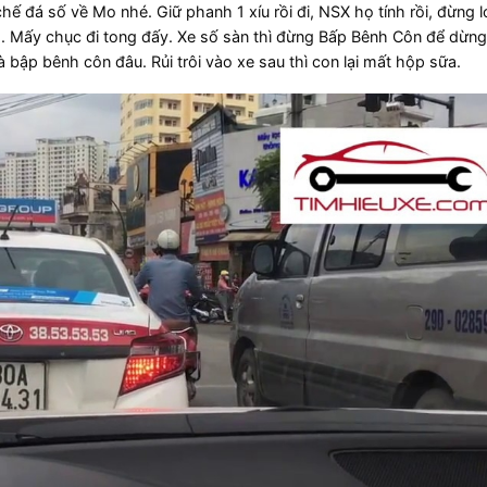
hế đá số về Mo nhé. Giữ phanh 1 xíu rồi đi, NSX họ tính rồi, đừng l
. Mấy chục đi tong đấy. Xe số sàn thì đừng Bấp Bênh Côn để dừng
 bập bênh côn đâu. Rủi trôi vào xe sau thì con lại mất hộp sữa.​