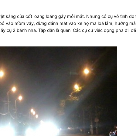
vệt sáng của cốt loang loáng gây mỏi mắt. Nhưng có cụ vô tình dọ
9 bỏ vào mồm vậy, đừng đánh mắt vào xe họ mà loá lắm, hướng mắt
y cụ 2 bánh nha. Tập dần là quen. Các cụ cứ việc dọng pha đi, đế