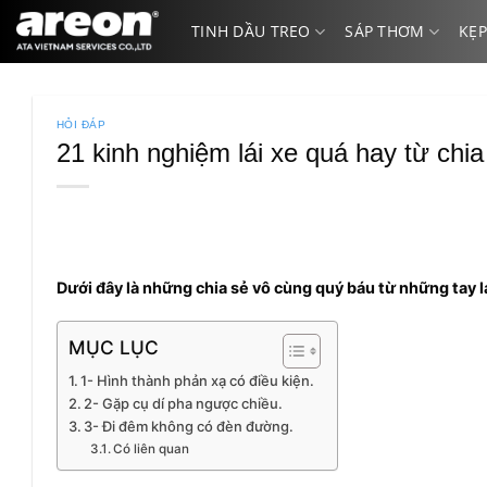
Bỏ
TINH DẦU TREO
SÁP THƠM
KẸP
qua
nội
dung
HỎI ĐÁP
21 kinh nghiệm lái xe quá hay từ chia 
Dưới đây là những chia sẻ vô cùng quý báu từ những tay lái
MỤC LỤC
1- Hình thành phản xạ có điều kiện.
2- Gặp cụ dí pha ngược chiều.
3- Đi đêm không có đèn đường.
Có liên quan