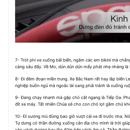
7- Trót phi xe xuống bãi biển, ngắm các em bikini mà chẳn
càng sâu đấy. Về Mo, dủn dủn dủn mấy phát nhẹ nhàng là tho
8- Đi đêm đoạn miền trung. Xe Bắc Nam rất hay lắp biển Le
nghiệp buồn ngủ mà ngoắc lái sang phải tránh là xuống ruộ
9- Đang chạy nhanh mà gặp chó cắt ngang là Tiếp Ga. Phanh
đít xe máy. Tất nhiên Chúa sẽ cho con chó lọt gầm chứ khô
10- Đi sương mù đừng bao giờ vượt cái xe đi trước nha. N
Tự dưng có thần đường xuống cản địa cho mình là trời gi
vào vách dương hay lộn 40m bên vách âm cả. Thần đường 