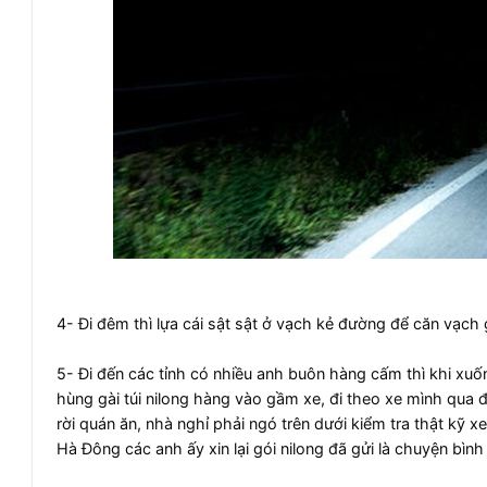
4- Đi đêm thì lựa cái sật sật ở vạch kẻ đường để căn vạch g
5- Đi đến các tỉnh có nhiều anh buôn hàng cấm thì khi xuốn
hùng gài túi nilong hàng vào gầm xe, đi theo xe mình qua đo
rời quán ăn, nhà nghỉ phải ngó trên dưới kiểm tra thật kỹ 
Hà Đông các anh ấy xin lại gói nilong đã gửi là chuyện bình