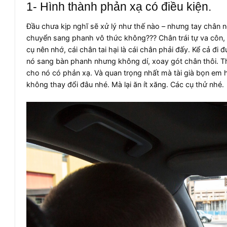
1- Hình thành phản xạ có điều kiện.
Đầu chưa kịp nghĩ sẽ xử lý như thế nào – nhưng tay chân 
chuyển sang phanh vô thức không??? Chân trái tự va côn, t
cụ nên nhớ, cái chân tai hại là cái chân phải đấy. Kể cả đ
nó sang bàn phanh nhưng không dí, xoay gót chân thôi. Thờ
cho nó có phản xạ. Và quan trọng nhất mà tài già bọn em h
không thay đổi đâu nhé. Mà lại ăn ít xăng. Các cụ thử nhé.​