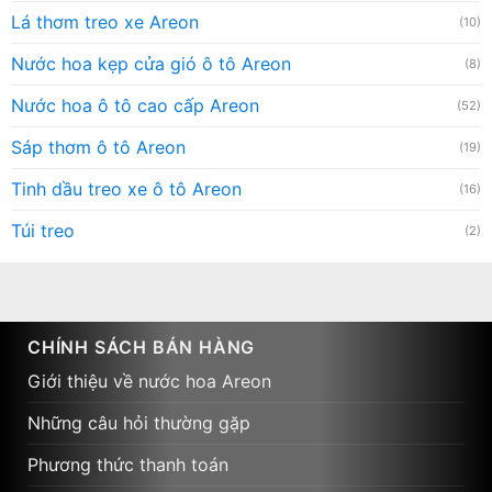
Lá thơm treo xe Areon
(10)
Nước hoa kẹp cửa gió ô tô Areon
(8)
Nước hoa ô tô cao cấp Areon
(52)
Sáp thơm ô tô Areon
(19)
Tinh dầu treo xe ô tô Areon
(16)
Túi treo
(2)
CHÍNH SÁCH BÁN HÀNG
Giới thiệu về nước hoa Areon
Những câu hỏi thường gặp
Phương thức thanh toán