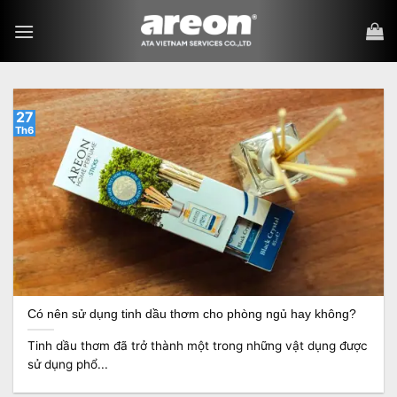
Bỏ
qua
nội
dung
27
Th6
Có nên sử dụng tinh dầu thơm cho phòng ngủ hay không?
Tinh dầu thơm đã trở thành một trong những vật dụng được
sử dụng phổ...