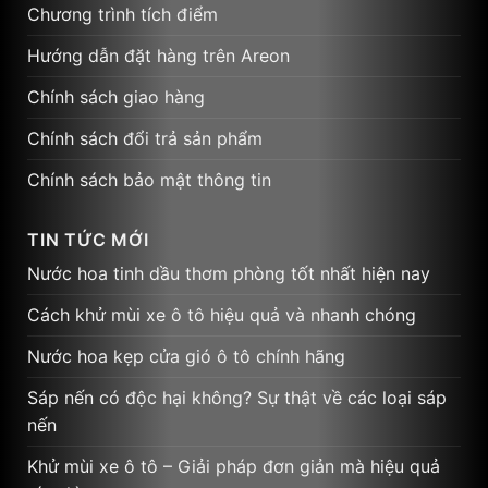
Chương trình tích điểm
Hướng dẫn đặt hàng trên Areon
Chính sách giao hàng
Chính sách đổi trả sản phẩm
Chính sách bảo mật thông tin
TIN TỨC MỚI
Nước hoa tinh dầu thơm phòng tốt nhất hiện nay
Cách khử mùi xe ô tô hiệu quả và nhanh chóng
Nước hoa kẹp cửa gió ô tô chính hãng
Sáp nến có độc hại không? Sự thật về các loại sáp
nến
Khử mùi xe ô tô – Giải pháp đơn giản mà hiệu quả