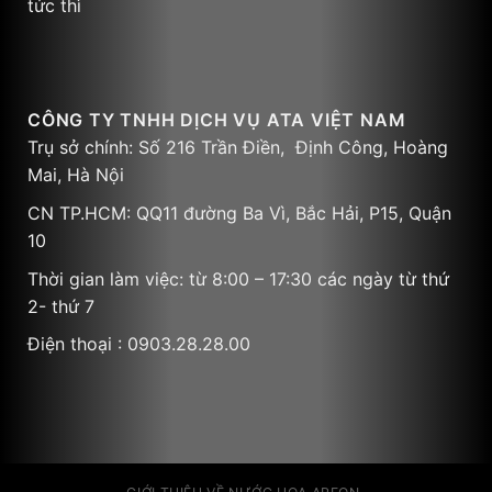
tức thì
CÔNG TY TNHH DỊCH VỤ ATA VIỆT NAM
Trụ sở chính: Số 216 Trần Điền, Định Công, Hoàng
Mai, Hà Nội
CN TP.HCM: QQ11 đường Ba Vì, Bắc Hải, P15, Quận
10
Thời gian làm việc: từ 8:00 – 17:30 các ngày từ thứ
2- thứ 7
Điện thoại : 0903.28.28.00